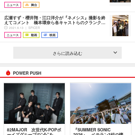
ニュース
舞台
広瀬すず・櫻井翔・江口洋介が『ネメシス』撮影を終
えてコメント 橋本環奈ら各キャストらのクランク…
2021.6.13 ｜ SPICER
ニュース
動画
映画
さらに読み込む
POWER PUSH
82MAJOR 次世代K-POPボ
『SUMMER SONIC
ーイズグループの“今”を
2026』、ベテラン3組の懐…