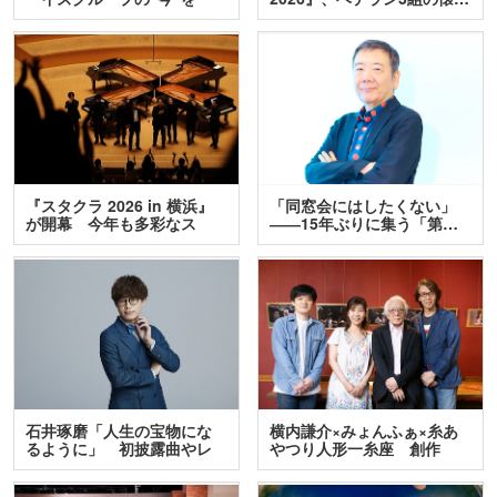
訊…
『スタクラ 2026 in 横浜』
「同窓会にはしたくない」
が開幕 今年も多彩なス
――15年ぶりに集う「第…
テ…
石井琢磨「人生の宝物にな
横内謙介×みょんふぁ×糸あ
るように」 初披露曲やレ
やつり人形一糸座 創作
ア…
人…