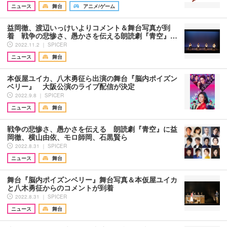
ニュース
舞台
アニメ/ゲーム
益岡徹、渡辺いっけいよりコメント＆舞台写真が到
着 戦争の悲惨さ、愚かさを伝える朗読劇『青空』…
2022.11.2 ｜ SPICER
ニュース
舞台
本仮屋ユイカ、八木勇征ら出演の舞台『脳内ポイズン
ベリー』 大阪公演のライブ配信が決定
2022.9.8 ｜ SPICER
ニュース
舞台
戦争の悲惨さ、愚かさを伝える 朗読劇『青空』に益
岡徹、横山由依、モロ師岡、石黒賢ら
2022.8.31 ｜ SPICER
ニュース
舞台
舞台『脳内ポイズンベリー』舞台写真＆本仮屋ユイカ
と八木勇征からのコメントが到着
2022.8.31 ｜ SPICER
ニュース
舞台