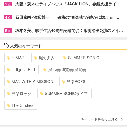
大阪・茨木のライブハウス「JACK LION」存続支援ライ…
3
位
石田泰尚×渡辺雄一――破格の“音楽魂”が静かに燃える …
4
位
坂本冬美、歌手生活40周年記念でおくる明治座公演のメイ…
5
位
人気のキーワード
HIMARI
堀ちえみ
SUMMER SONIC
indigo la End
展示会/博覧会/展覧会
MAN WITH A MISSION
洋楽POPS
洋楽ロック
SUMMER SONICライブ
The Strokes
キーワードをもっと見る