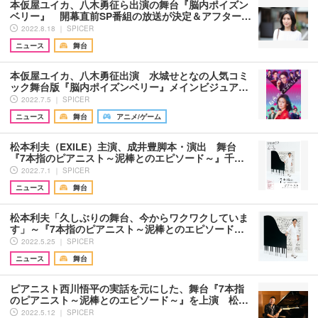
本仮屋ユイカ、八木勇征ら出演の舞台『脳内ポイズン
ベリー』 開幕直前SP番組の放送が決定＆アフター…
2022.8.18 ｜ SPICER
ニュース
舞台
本仮屋ユイカ、八木勇征出演 水城せとなの人気コミ
ック舞台版『脳内ポイズンベリー』メインビジュア…
2022.7.5 ｜ SPICER
ニュース
舞台
アニメ/ゲーム
松本利夫（EXILE）主演、成井豊脚本・演出 舞台
『7本指のピアニスト～泥棒とのエピソード～』千…
2022.7.1 ｜ SPICER
ニュース
舞台
松本利夫「久しぶりの舞台、今からワクワクしていま
す」～『7本指のピアニスト～泥棒とのエピソード…
2022.5.25 ｜ SPICER
ニュース
舞台
ピアニスト西川悟平の実話を元にした、舞台『7本指
のピアニスト～泥棒とのエピソード～』を上演 松…
2022.5.12 ｜ SPICER