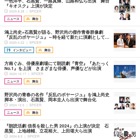
一色洋平、石黒賢、一路真輝、山路和弘ら出演 舞台
『キオスク』上演が決定
2025.8.28 ｜ SPICER
ニュース
舞台
鴻上尚史×石黒賢が語る、野沢尚の傑作青春群像劇
『反乱のボヤージュ』～時を経て新たに演劇として…
2025.4.22 ｜ SPICER
インタビュー
舞台
方南ぐみ、俳優座劇場にて朗読劇『青空』『あたっく
No.1』を上演 さまざまな俳優、声優などが出演
2024.12.17 ｜ SPICER
ニュース
舞台
野沢尚の青春の名作『反乱のボヤージュ』を鴻上尚史
脚本・演出、石黒賢、岡本圭人ら出演で舞台化
2024.12.5 ｜ SPICER
ニュース
舞台
『朗読活劇 信長を殺した男 2024』の上演が決定 石
黒賢、上地雄輔、立花裕大、上田堪大ら出演
2024.8.5 ｜ SPICER