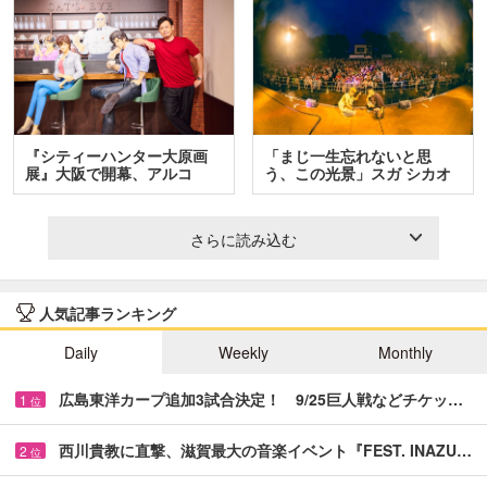
『シティーハンター大原画
「まじ一生忘れないと思
展』大阪で開幕、アルコ
う、この光景」スガ シカオ
＆…
と…
さらに読み込む
人気記事ランキング
Daily
Weekly
Monthly
広島東洋カープ追加3試合決定！ 9/25巨人戦などチケッ…
1
位
西川貴教に直撃、滋賀最大の音楽イベント『FEST. INAZU…
2
位