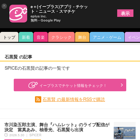
×
e＋(イープラス)アプリ - チケッ
ト・ニュース・スマチケ
表示
eplus inc.
無料 - Google Play
トップ
新着
音楽
クラシック
舞台
アニメ・ゲーム
イベン
石黒賢 の記事
SPICEの石黒賢の記事の一覧です
イープラスでチケット情報をチェック！
石黒賢 の最新情報をRSSで購読
市川染五郎主演、舞台『ハムレット』のライブ配信が
決定 當真あみ、柚香光、石黒賢ら出演
2026.5.30 ｜ SPICER