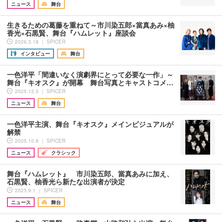
ニュース
舞台
生きるための葛藤を重ねて～市川染五郎×當真あみ×柚
香光×石黒賢、舞台『ハムレット』座談会
2026.3.18 ｜ SPICER
インタビュー
舞台
一色洋平「間違いなく演劇界にとって必要な一作」～
舞台『キオスク』が開幕 舞台写真とキャストコメ…
2025.12.5 ｜ SPICER
ニュース
舞台
一色洋平主演、舞台『キオスク』メインビジュアルが
解禁
2025.10.8 ｜ SPICER
ニュース
クラシック
舞台『ハムレット』 市川染五郎、當真あみに加え、
石黒賢、柚香光ら新たな出演者が決定
2025.9.1 ｜ SPICER
ニュース
舞台