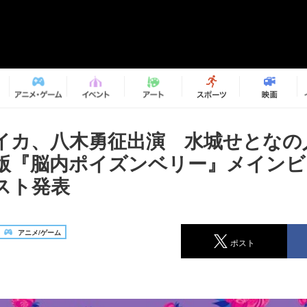
イカ、八木勇征出演 水城せとなの
版『脳内ポイズンベリー』メインビ
スト発表
アニメ/ゲーム
ポスト