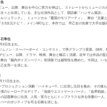
野良
デビュー。以降、舞台を中心に実力を伸ばし、ストレートからミュージカ
に次々と出演している。主な出演作品として、朗読劇『ハンサム落語』
ベルジュラック』、ミュージカル『憂国のモリアーティ』、舞台『文豪
「2.5次元ナビ！」メインMCなど。本作では、早乙女の先輩で大手出版
白石隼也
月3日生まれ。
0回ジュノン・スーパーボーイ・コンテスト」で準グランプリ受賞。08年
優デビュー。以降、ドラマ、映画、舞台と幅広く活躍。近年では作品の監
。舞台『脳内ポイズンベリー』初演版では越智役を務めた。今回は、い
早乙女亮一を演じる。
樹
月11日生まれ。
パープロジェクション演劇「ハイキュー!!」に出演し注目を集め、その後
僕のヒーローアカデミア』『池袋ウエストゲートパーク』『血界戦線』『P
々の話題舞台に出演。人気・実力ともにトップクラスを誇る俳優の一人
ンバーのポジティブを司る石橋を演じる。