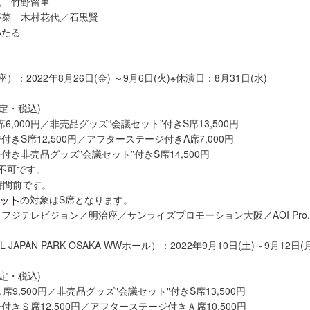
也 竹野留里
夢菜 木村花代／石黒賢
わたる
：2022年8月26日(金) ～9月6日(火)※休演日：8月31日(水)
定・税込)
A席6,000円／非売品グッズ“会議セット”付きS席13,500円
きS席12,500円／アフターステージ付きA席7,000円
き非売品グッズ”会議セット”付きS席14,500円
不可です。
時間前です。
の対象はS席となります。
フジテレビジョン／明治座／サンライズプロモーション大阪／AOI Pro.
JAPAN PARK OSAKA WWホール）：2022年9月10日(土)～9月12日(
定・税込)
Ａ席9,500円／非売品グッズ"会議セット"付きS席13,500円
きＳ席12,500円／アフターステージ付きＡ席10,500円