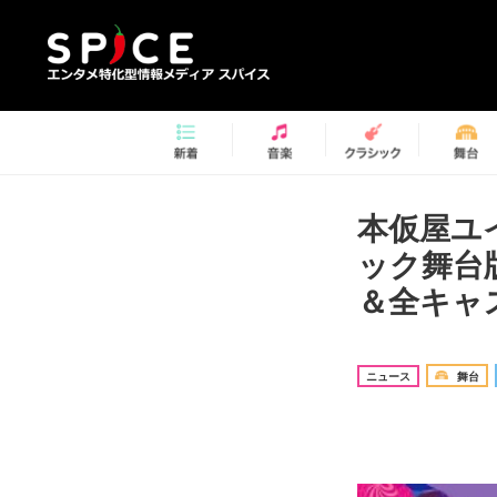
本仮屋ユ
ック舞台
＆全キャ
ニュース
舞台