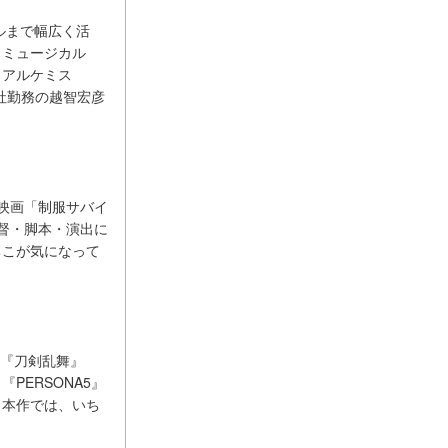
ルまで幅広く活
、ミュージカル
とアルケミス
社勤務の越智宏彦
、映画「制服サバイ
督・脚本・演出に
ちこが気になって
も『刀剣乱舞』
ERSONA5』
。本作では、いち