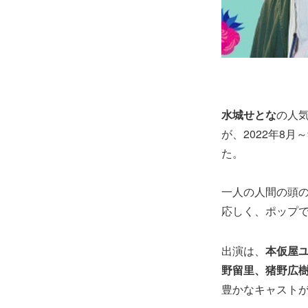
水城せとな
の人
が、2022年8
た。
一人の人間の頭の
応しく、ポップ
出演は、
本仮屋ユイ
野留里、猪野広
豊かなキャスト