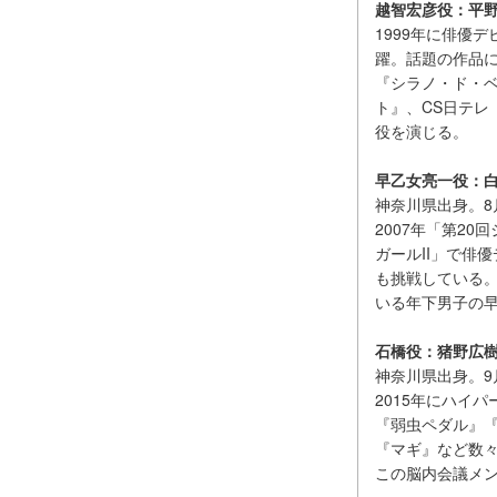
越智宏彦役：平
1999年に俳優
躍。話題の作品
『シラノ・ド・
ト』、CS日テレ
役を演じる。
早乙女亮一役：
神奈川県出身。8
2007年「第2
ガールII」で俳
も挑戦している
いる年下男子の
石橋役：猪野広
神奈川県出身。9
2015年にハイ
『弱虫ペダル』『
『マギ』など数
この脳内会議メ