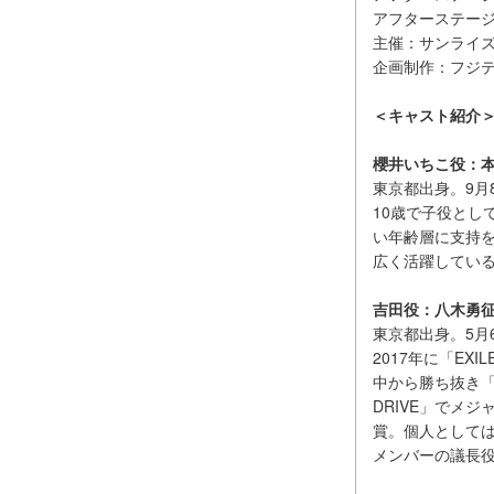
アフターステージ付
主催：サンライ
企画制作：フジテ
＜キャスト紹介
櫻井いちこ役：
東京都出身。9月
10歳で子役とし
い年齢層に支持
広く活躍してい
吉田役：八木勇征（FA
東京都出身。5月
2017年に「EXIL
中から勝ち抜き「F
DRIVE」でメ
賞。個人としては
メンバーの議長