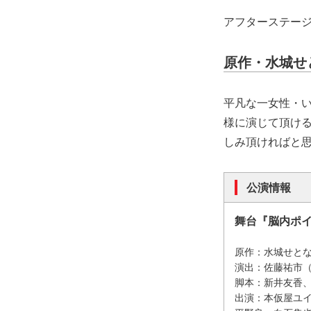
アフターステージ
原作・水城せ
平凡な一女性・
様に演じて頂け
しみ頂ければと
公演情報
舞台『脳内ポ
原作：水城せと
演出：佐藤祐市
脚本：新井友香
出演：本仮屋ユイカ 八