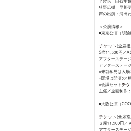
平野良 白石隼
猪野広樹 早川
声の出演：浦田
＜公演情報＞
■東京公演（明治座）
(全席指
S席11,500円／
アフターステージ付
アフターステージ付
※未就学児は入場
※開場は開演の1
※会議セット
主催／企画制作：
■大阪公演（COOL 
(全席指
Ｓ席11,500円／
アフターステージ付