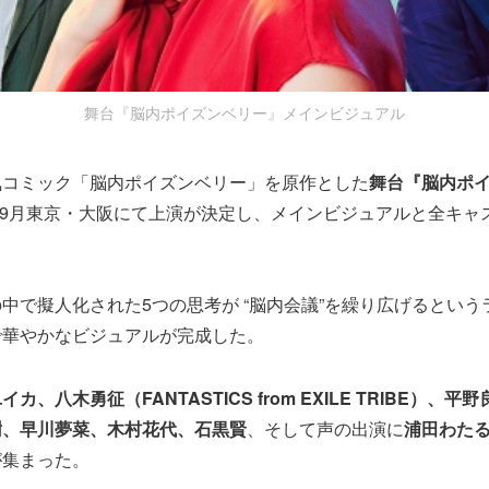
舞台『脳内ポイズンベリー』メインビジュアル
気コミック「脳内ポイズンベリー」を原作とした
舞台『脳内ポ
月～9月東京・大阪にて上演が決定し、メインビジュアルと全キャ
中で擬人化された5つの思考が “脳内会議”を繰り広げるとい
で華やかなビジュアルが完成した。
カ、八木勇征（FANTASTICS from EXILE TRIBE）、
樹、早川夢菜、木村花代、石黒賢
、そして声の出演に
浦田わた
が集まった。