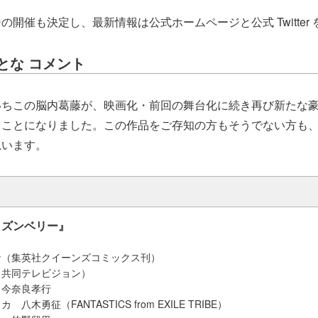
の開催も決定し、最新情報は公式ホームページと公式 Twitter
とな コメント
いちこの脳内葛藤が、映画化・前回の舞台化に続き再び新たな
ることになりました。この作品をご存知の方もそうでない方も
思います。
イズンベリー』
な（集英社クイーンズコミックス刊）
（共同テレビジョン）
、今奈良孝行
木勇征（FANTASTICS from EXILE TRIBE）