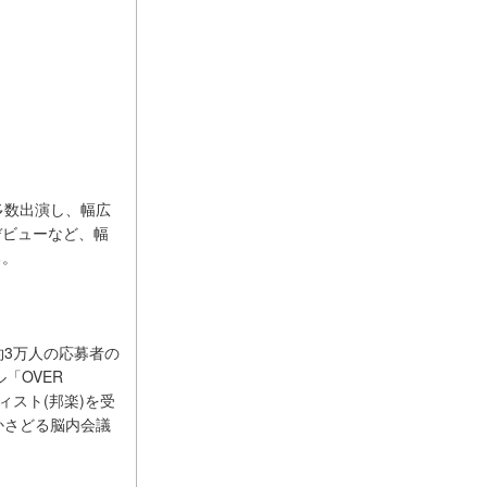
多数出演し、幅広
デビューなど、幅
る。
〜」で約3万⼈の応募者の
「OVER
ィスト(邦楽)を受
かさどる脳内会議