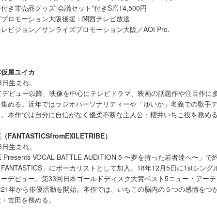
き非売品グッズ"会議セット"付きS席14,500円
ズプロモーション大阪後援：関西テレビ放送
レビジョン／サンライズプロモーション大阪／AOI Pro.
＞
本仮屋ユイカ
8日生まれ。
てデビュー以降、映像を中心にテレビドラマ、映画の話題作や注目作に
を集める。近年ではラジオパーソナリティーや「ゆいか」名義での歌手
る。本作では自分に自信がなく優柔不断な主人公・櫻井いちこ役を務め
NTASTICSfromEXILETRIBE）
6日生まれ。
E Presents VOCAL BATTLE AUDITION 5 〜夢を持った若者達へ
ANTASTICS」にボーカリストとして加⼊。18年12⽉5⽇に1stシングル
ジャーデビュー。第33回⽇本ゴールドディスク⼤賞ベスト5ニュー・アーテ
21年から俳優活動を開始。本作では、いちこの脳内の５つの感情をつ
役・吉田を務める。