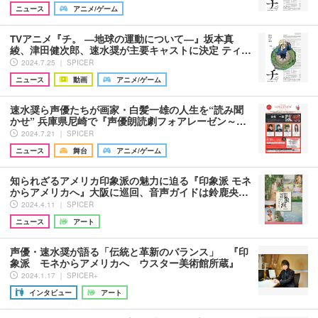
ニュース
アニメ/ゲーム
TVアニメ『チ。 ―地球の運動について―』坂本真
綾、津田健次郎、速水奨が主要キャストに決定 ティ…
2024.7.25 ｜ SPICER
ニュース
動画
アニメ/ゲーム
速水奨ら声優たちが画家・白髪一雄の人生を“読み聞
かせ” 兵庫県尼崎で『声優朗読劇フォアレーゼン～…
2024.7.21 ｜ SPICER
ニュース
舞台
アニメ/ゲーム
知られざるアメリカ印象派の魅力に迫る『印象派 モネ
からアメリカへ』大阪に巡回、音声ガイドは鈴鹿央…
2024.4.11 ｜ SPICER
ニュース
アート
声優・速水奨が語る「伝統と革新のバランス」 『印
象派 モネからアメリカへ ウスター美術館所蔵』
2024.1.17 ｜ SPICER+
インタビュー
アート