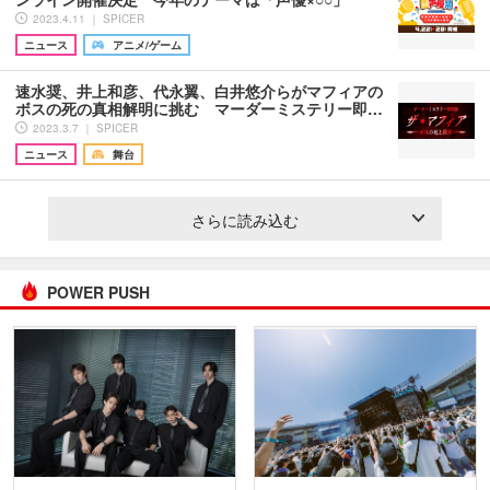
2023.4.11 ｜ SPICER
ニュース
アニメ/ゲーム
速水奨、井上和彦、代永翼、白井悠介らがマフィアの
ボスの死の真相解明に挑む マーダーミステリー即…
2023.3.7 ｜ SPICER
ニュース
舞台
さらに読み込む
POWER PUSH