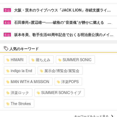
大阪・茨木のライブハウス「JACK LION」存続支援ライ…
3
位
石田泰尚×渡辺雄一――破格の“音楽魂”が静かに燃える …
4
位
坂本冬美、歌手生活40周年記念でおくる明治座公演のメイ…
5
位
人気のキーワード
HIMARI
堀ちえみ
SUMMER SONIC
indigo la End
展示会/博覧会/展覧会
MAN WITH A MISSION
洋楽POPS
洋楽ロック
SUMMER SONICライブ
The Strokes
キーワードをもっと見る