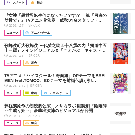
レポート
舞台
『女神「異世界転生何になりたいですか」 俺「勇者の
肋骨で」』TVアニメ化決定！総勢31名スタッフ・…
2026.1.27 ｜ SPICER
ニュース
アニメ/ゲーム
歌舞伎町大歌舞伎 三代猿之助四十八撰の内『獨道中五
十三驛』メインビジュアル＆「こえかぶ」キャスト…
2026.1.23 ｜ SPICER
ニュース
舞台
TVアニメ『ハイスクール！奇面組』OPテーマをBREI
MEN feat.TOMOO、EDテーマを離婚伝説が担…
2025.12.12 ｜ SPICER
ニュース
動画
アニメ/ゲーム
夢枕獏原作の朗読劇公演 ノサカラボ 朗読劇『陰陽師
～生成り姫～』豪華出演陣のビジュアルが公開
2025.10.3 ｜ SPICER
ニュース
舞台