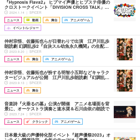
『Hypnosis Flava2』 ヒプマイ声優とヒプステ俳優の
クロストークイベント「DIVISION CROSS TALK」…
2024.1.14 ｜ SPICER
ニュース
動画
舞台
アニメ/ゲーム
イベント/レジャー
仲村宗悟、佐藤拓也らが日替わりで出演 江戸川乱歩
朗読劇 幻調乱歩2『自決スル幼魚永久機関』の生配…
2023.9.20 ｜ SPICER
ニュース
舞台
アニメ/ゲーム
仲村宗悟、佐藤拓也が扮する明智小五郎などキャラク
タービジュアルが公開 江戸川乱歩朗読劇『幻調乱…
2023.9.13 ｜ SPICER
ニュース
舞台
音楽詩『火垂るの墓』公演が開催 アニメ名場面を背
景に、オーケストラ演奏と速水奨＆石川由依の朗読で
2023.7.24 ｜ SPICER
ニュース
クラシック
アニメ/ゲーム
日本最大級の声優特化型イベント『超声優祭2023』オ
ンライン開催決定 今年のテーマは「声優×○○」