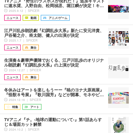
TVアニメ『野生のラスボスが現れた！』追加キャスト
に速水奨、入野自由、松岡禎丞、堀江瞬が決定！キ…
2025.9.12 ｜ SPICER
ニュース
動画
アニメ/ゲーム
江戸川乱歩朗読劇『幻調乱歩大系』新たに安元洋貴、
戸谷菊之介、柊太朗、健人の出演が決定
2025.1.7 ｜ SPICER
ニュース
舞台
生演奏＆豪華声優陣でおくる、江戸川乱歩のオリジナ
ル朗読劇『幻調乱歩大系』の上演が決定
2024.12.27 ｜ SPICER
ニュース
舞台
冬休みはアートを楽しもうーー『暁のヨナ大原画展』
『怪獣８号展』『歌川国芳』などが開幕、モネやビ…
2024.12.16 ｜ SPICER
特集
アート
TVアニメ『チ。-地球の運動について-』第1話あらす
じ＆場面カット解禁
2024.10.2 ｜ SPICER