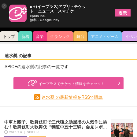
×
e＋(イープラス)アプリ - チケッ
ト・ニュース・スマチケ
表示
eplus inc.
無料 - Google Play
トップ
新着
音楽
クラシック
舞台
アニメ・ゲーム
イベン
速水奨 の記事
SPICEの速水奨の記事の一覧です
イープラスでチケット情報をチェック！
速水奨 の最新情報をRSSで購読
中車と團子、歌舞伎町で三代猿之助屈指の人気作に挑
む！歌舞伎町大歌舞伎『獨道中五十三驛』会見レポ…
2026.2.6 ｜ SPICER