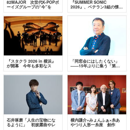
82MAJOR 次世代K-POPボ
『SUMMER SONIC
ーイズグループの“今”を
2026』、ベテラン3組の懐…
訊…
『スタクラ 2026 in 横浜』
「同窓会にはしたくない」
が開幕 今年も多彩なス
――15年ぶりに集う「第…
テ…
石井琢磨「人生の宝物にな
横内謙介×みょんふぁ×糸あ
るように」 初披露曲やレ
やつり人形一糸座 創作
ア…
人…