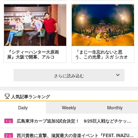
『シティーハンター大原画
「まじ一生忘れないと思
展』大阪で開幕、アルコ
う、この光景」スガ シカオ
＆…
と…
さらに読み込む
人気記事ランキング
Daily
Weekly
Monthly
広島東洋カープ追加3試合決定！ 9/25巨人戦などチケッ…
1
位
西川貴教に直撃、滋賀最大の音楽イベント『FEST. INAZU…
2
位