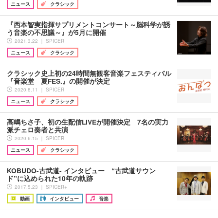
ニュース
クラシック
『西本智実指揮サプリメントコンサート～脳科学が誘
う音楽の不思議～』が5月に開催
2021.3.22 ｜ SPICER
ニュース
クラシック
クラシック史上初の24時間無観客音楽フェスティバル
『音楽堂 夏FES.』の開催が決定
2020.8.11 ｜ SPICER
ニュース
クラシック
高嶋ちさ子、初の生配信LIVEが開催決定 7名の実力
派チェロ奏者と共演
2020.6.15 ｜ SPICER
ニュース
クラシック
KOBUDO-古武道- インタビュー “古武道サウン
ド”に込められた10年の軌跡
2017.5.23 ｜ SPICER+
動画
インタビュー
音楽