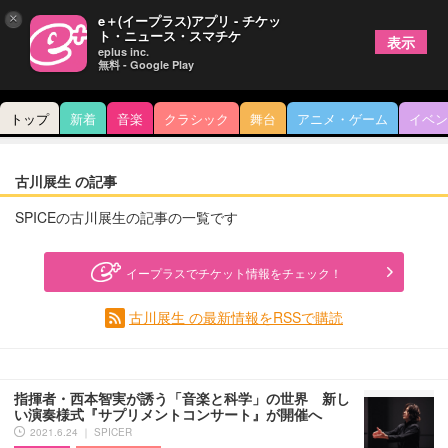
×
e＋(イープラス)アプリ - チケッ
ト・ニュース・スマチケ
表示
eplus inc.
無料 - Google Play
トップ
新着
音楽
クラシック
舞台
アニメ・ゲーム
イベン
古川展生 の記事
SPICEの古川展生の記事の一覧です
イープラスでチケット情報をチェック！
古川展生 の最新情報をRSSで購読
指揮者・西本智実が誘う「音楽と科学」の世界 新し
い演奏様式『サプリメントコンサート』が開催へ
2021.6.24 ｜ SPICER