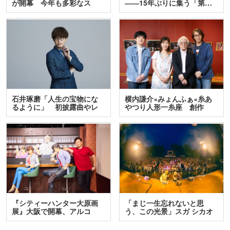
が開幕 今年も多彩なス
――15年ぶりに集う「第…
テ…
石井琢磨「人生の宝物にな
横内謙介×みょんふぁ×糸あ
るように」 初披露曲やレ
やつり人形一糸座 創作
ア…
人…
『シティーハンター大原画
「まじ一生忘れないと思
展』大阪で開幕、アルコ
う、この光景」スガ シカオ
＆…
と…