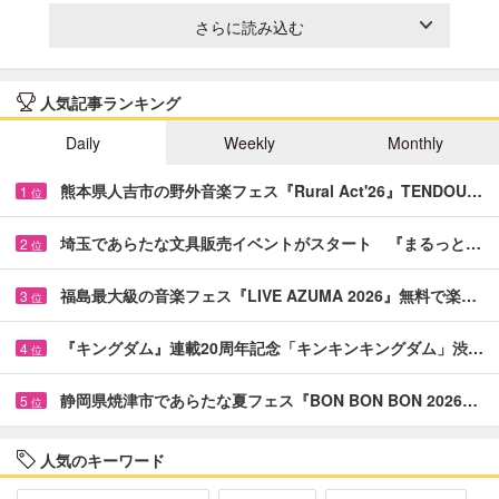
さらに読み込む
人気記事ランキング
Daily
Weekly
Monthly
熊本県人吉市の野外音楽フェス『Rural Act'26』TENDOU…
1
位
埼玉であらたな文具販売イベントがスタート 『まるっと…
2
位
福島最大級の音楽フェス『LIVE AZUMA 2026』無料で楽…
3
位
『キングダム』連載20周年記念「キンキンキングダム」渋…
4
位
静岡県焼津市であらたな夏フェス『BON BON BON 2026…
5
位
人気のキーワード