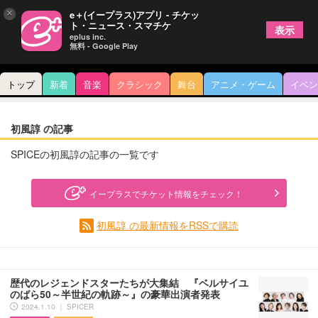
×
e＋(イープラス)アプリ - チケッ
ト・ニュース・スマチケ
表示
eplus inc.
無料 - Google Play
トップ
新着
音楽
クラシック
舞台
アニメ・ゲーム
イベン
初風諄 の記事
SPICEの初風諄の記事の一覧です
イープラスでチケット情報をチェック！
初風諄 の最新情報をRSSで購読
歴代のレジェンドスターたちが大集結 『ベルサイユ
のばら50～半世紀の軌跡～』の豪華出演者発表
2024.1.10 ｜ SPICER