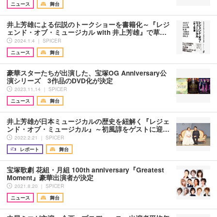
ニュース
舞台
井上芳雄による伝説のトークショーを書籍化～『レジ
ェンド・オブ・ミュージカル with 井上芳雄』で草…
2024.1.4 ｜ SPICER
ニュース
舞台
豪華スターたちが出演した、宝塚OG Anniversary公
演シリーズ 3作品のDVD化が決定
2023.11.14 ｜ SPICER
ニュース
舞台
井上芳雄が日本ミュージカルの歴史を紐解く『レジェ
ンド・オブ・ミュージカル』～初風諄をゲストに迎…
2022.2.21 ｜ SPICER
レポート
舞台
宝塚歌劇 花組・月組 100th anniversary『Greatest
Moment』豪華出演者が決定
2021.8.20 ｜ SPICER
ニュース
舞台