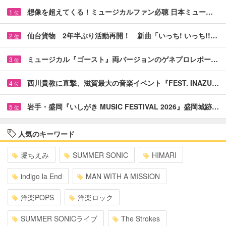
想像を超えてくる！ミュージカルファン必聴 日本ミュー…
1
位
仙台貨物 2年半ぶり活動再開！ 新曲「いっち! いっち!!…
2
位
ミュージカル『ゴースト』両バージョンのゲネプロレポー…
3
位
西川貴教に直撃、滋賀最大の音楽イベント『FEST. INAZU…
4
位
岩手・盛岡『いしがき MUSIC FESTIVAL 2026』盛岡城跡…
5
位
人気のキーワード
堀ちえみ
SUMMER SONIC
HIMARI
indigo la End
MAN WITH A MISSION
洋楽POPS
洋楽ロック
SUMMER SONICライブ
The Strokes