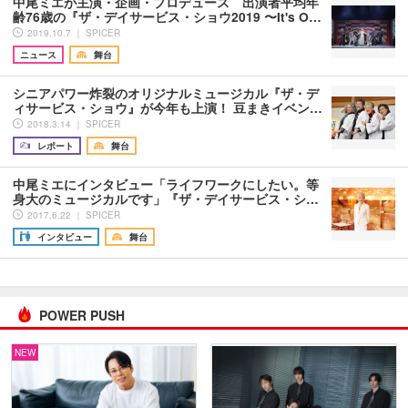
中尾ミエが主演・企画・プロデュース 出演者平均年
齢76歳の『ザ・デイサービス・ショウ2019 〜It's O…
2019.10.7 ｜ SPICER
ニュース
舞台
シニアパワー炸裂のオリジナルミュージカル『ザ・デ
ィサービス・ショウ』が今年も上演！ 豆まきイベン…
2018.3.14 ｜ SPICER
レポート
舞台
中尾ミエにインタビュー「ライフワークにしたい。等
身大のミュージカルです」『ザ・デイサービス・シ…
2017.6.22 ｜ SPICER
インタビュー
舞台
POWER PUSH
NEW