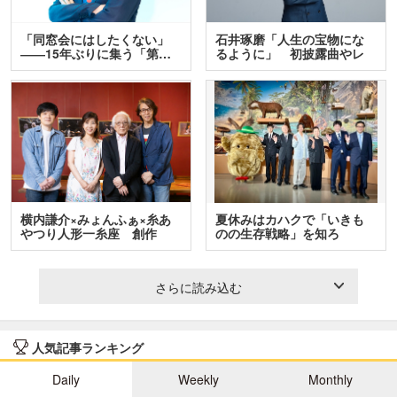
「同窓会にはしたくない」
石井琢磨「人生の宝物にな
――15年ぶりに集う「第…
るように」 初披露曲やレ
ア…
横内謙介×みょんふぁ×糸あ
夏休みはカハクで「いきも
やつり人形一糸座 創作
のの生存戦略」を知ろ
人…
う！ …
さらに読み込む
人気記事ランキング
Daily
Weekly
Monthly