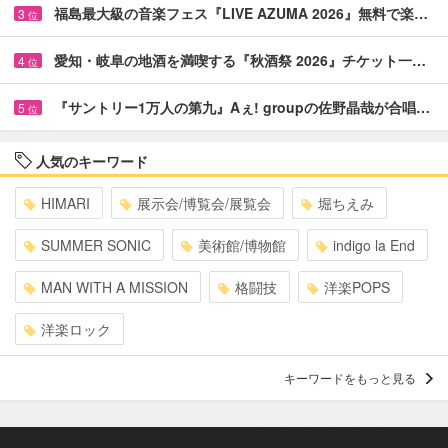
福島最大級の音楽フェス『LIVE AZUMA 2026』無料で楽…
3
位
愛知・岐阜の地酒を満喫する『秋酒祭 2026』チケット一…
4
位
『サントリー1万人の第九』Aぇ! groupの佐野晶哉が合唱…
5
位
人気のキーワード
HIMARI
展示会/博覧会/展覧会
堀ちえみ
SUMMER SONIC
美術館/博物館
indigo la End
MAN WITH A MISSION
格闘技
洋楽POPS
洋楽ロック
キーワードをもっと見る