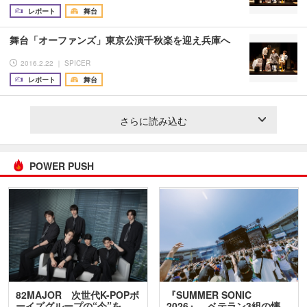
レポート
舞台
舞台「オーファンズ」東京公演千秋楽を迎え兵庫へ
2016.2.22 ｜ SPICER
レポート
舞台
さらに読み込む
POWER PUSH
82MAJOR 次世代K-POPボ
『SUMMER SONIC
ーイズグループの“今”を
2026』、ベテラン3組の懐…