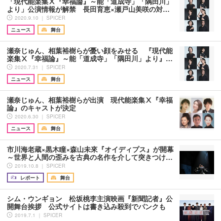
「現代能楽集Ⅹ『幸福論』～能「道成寺」「隅田川」
より」公演情報が解禁 長田育恵×瀬戸山美咲の対…
2020.9.10 ｜ SPICER
ニュース
舞台
瀬奈じゅん、相葉裕樹らが憂い顔をみせる 『現代能
楽集Ⅹ『幸福論』～能「道成寺」「隅田川」より』…
2020.7.31 ｜ SPICER
ニュース
舞台
瀬奈じゅん、相葉裕樹らが出演 現代能楽集Ⅹ『幸福
論』のキャストが決定
2020.6.30 ｜ SPICER
ニュース
舞台
市川海老蔵×黒木瞳×森山未來『オイディプス』が開幕
～世界と人間の歪みを古典の名作を介して突きつけ…
2019.10.8 ｜ SPICER
レポート
舞台
シム・ウンギョン 松坂桃李主演映画『新聞記者』公
開舞台挨拶 公式サイトは書き込み殺到でパンクも
2019.7.1 ｜ SPICER