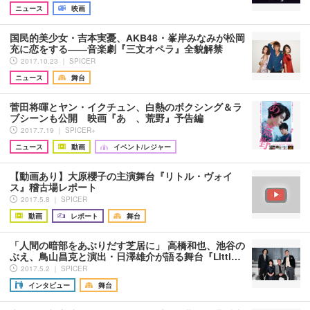
ニュース
映画
国民的美少女・吉本実憂、AKB48・峯岸みなみが松岡
充に恋をする――音楽劇『三文オペラ』全貌解禁
2017.10.23 ｜ SPICER
ニュース
舞台
菅田将暉とヤン・イクチュン、白熱のボクシング＆ラ
ブシーンも公開 映画『あゝ、荒野』予告編
2017.7.19 ｜ SPICER+
ニュース
動画
イベント/レジャー
【動画あり】大原櫻子の主演舞台『リトル・ヴォイ
ス』稽古場レポート
2017.5.8 ｜ SPICER
動画
レポート
舞台
「人間の暗部をあぶりだす芝居に」 高橋和也、池谷の
ぶえ、鳥山昌克と演出・日澤雄介が語る舞台『Littl…
2017.5.2 ｜ SPICER
インタビュー
舞台