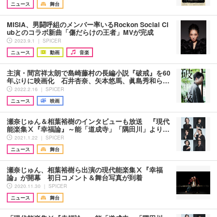
ニュース
舞台
MISIA、男闘呼組のメンバー率いるRockon Social Cl
ubとのコラボ新曲「傷だらけの王者」MVが完成
2023.9.1 ｜ SPICER
ニュース
動画
音楽
主演・間宮祥太朗で島崎藤村の長編小説『破戒』を60
年ぶりに映画化 石井杏奈、矢本悠馬、眞島秀和ら…
2022.2.16 ｜ SPICER
ニュース
映画
瀬奈じゅん＆相葉裕樹のインタビューも放送 『現代
能楽集Ⅹ『幸福論』～能「道成寺」「隅田川」より…
2021.1.22 ｜ SPICER
ニュース
舞台
瀬奈じゅん、相葉裕樹ら出演の現代能楽集Ⅹ『幸福
論』が開幕 初日コメント＆舞台写真が到着
2020.11.30 ｜ SPICER
ニュース
舞台