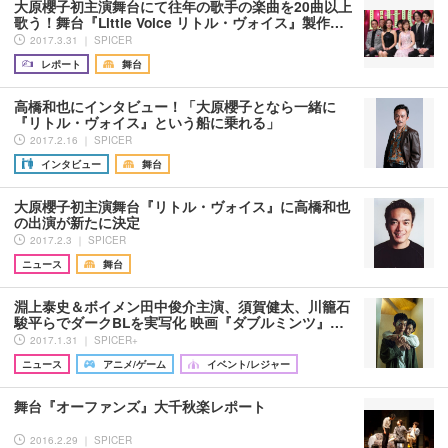
大原櫻子初主演舞台にて往年の歌手の楽曲を20曲以上
歌う！舞台『Little Voice リトル・ヴォイス』製作…
2017.3.31 ｜ SPICER
レポート
舞台
高橋和也にインタビュー！「大原櫻子となら一緒に
『リトル・ヴォイス』という船に乗れる」
2017.2.16 ｜ SPICER
インタビュー
舞台
大原櫻子初主演舞台『リトル・ヴォイス』に高橋和也
の出演が新たに決定
2017.2.3 ｜ SPICER
ニュース
舞台
淵上泰史＆ボイメン田中俊介主演、須賀健太、川籠石
駿平らでダークBLを実写化 映画『ダブルミンツ』…
2017.1.31 ｜ SPICER+
ニュース
アニメ/ゲーム
イベント/レジャー
舞台『オーファンズ』大千秋楽レポート
2016.2.29 ｜ SPICER