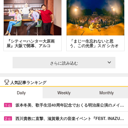
『シティーハンター大原画
「まじ一生忘れないと思
展』大阪で開幕、アルコ
う、この光景」スガ シカオ
＆…
と…
さらに読み込む
人気記事ランキング
Daily
Weekly
Monthly
坂本冬美、歌手生活40周年記念でおくる明治座公演のメイ…
1
位
西川貴教に直撃、滋賀最大の音楽イベント『FEST. INAZU…
2
位