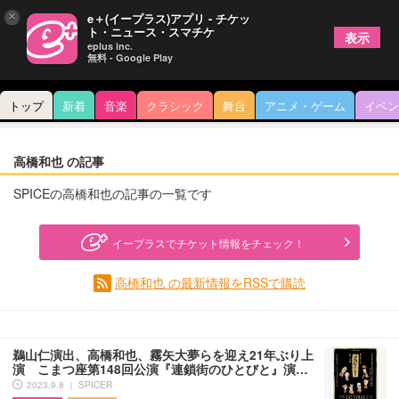
×
e＋(イープラス)アプリ - チケッ
ト・ニュース・スマチケ
表示
eplus inc.
無料 - Google Play
トップ
新着
音楽
クラシック
舞台
アニメ・ゲーム
イベン
高橋和也 の記事
SPICEの高橋和也の記事の一覧です
イープラスでチケット情報をチェック！
高橋和也 の最新情報をRSSで購読
鵜山仁演出、高橋和也、霧矢大夢らを迎え21年ぶり上
演 こまつ座第148回公演『連鎖街のひとびと』演…
2023.9.8 ｜ SPICER