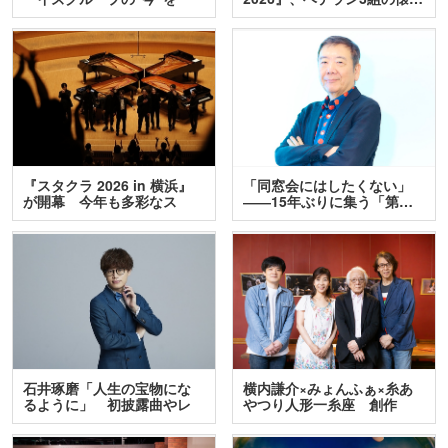
訊…
『スタクラ 2026 in 横浜』
「同窓会にはしたくない」
が開幕 今年も多彩なス
――15年ぶりに集う「第…
テ…
石井琢磨「人生の宝物にな
横内謙介×みょんふぁ×糸あ
るように」 初披露曲やレ
やつり人形一糸座 創作
ア…
人…