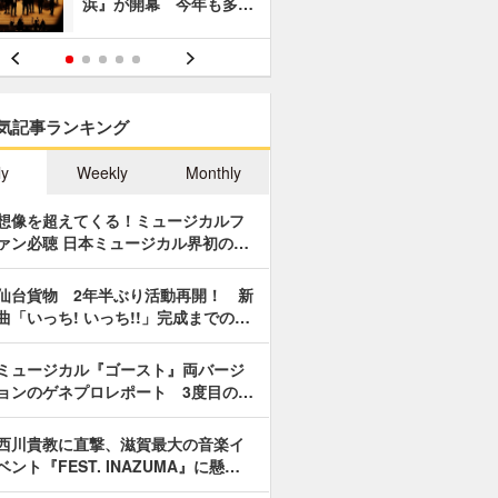
浜』が開幕 今年も多…
あやつり人
気記事ランキング
ly
Weekly
Monthly
想像を超えてくる！ミュージカルフ
ァン必聴 日本ミュージカル界初の…
仙台貨物 2年半ぶり活動再開！ 新
曲「いっち! いっち!!」完成までの…
ミュージカル『ゴースト』両バージ
ョンのゲネプロレポート 3度目の…
西川貴教に直撃、滋賀最大の音楽イ
ベント『FEST. INAZUMA』に懸…