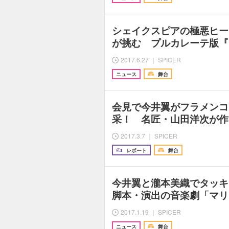
シェイクスピアの極悪ヒー
が挑む プルカレーテ版『
2017.6.27 ｜ SPICER
ニュース
舞台
会見で今井翼がフラメンコ
采！ 名匠・山田洋次が作
2017.3.7 ｜ SPICER
レポート
舞台
今井翼と瀧本美織でタッキー
脚本・演出の音楽劇「マリ
2017.1.19 ｜ SPICER
ニュース
舞台