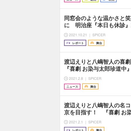
同窓会のような温かさと笑
に 明治座『本日も休診』
2021.10.21 ｜ SPICER
レポート
舞台
渡辺えりと八嶋智人の喜劇
『喜劇 お染与太郎珍道中
2021.2.8 ｜ SPICER
ニュース
舞台
渡辺えりと八嶋智人の名コ
京を目指す！ 『喜劇 お
2021.2.1 ｜ SPICER
レポート
舞台