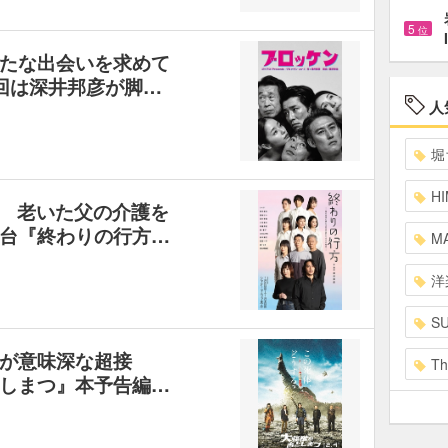
5
位
たな出会いを求めて
回は深井邦彦が脚…
人
堀
HI
 老いた父の介護を
台『終わりの行方…
MA
洋
S
が意味深な超接
Th
しまつ』本予告編…