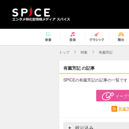
トップ
特集
有薗芳記
有薗芳記 の記事
SPICEの有薗芳記の記事の一覧です
イープ
有薗
絞り込み