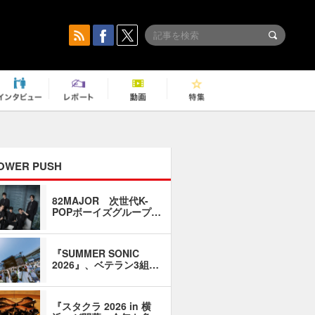
OWER PUSH
82MAJOR 次世代K-
「同窓会に
POPボーイズグループ…
い」――1
『SUMMER SONIC
石井琢磨「
2026』、ベテラン3組…
なるように
『スタクラ 2026 in 横
横内謙介×