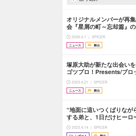
オリジナルメンバーが再集
会『星屑の町～忘却篇』の
2026.4.1 ｜ SPICER
ニュース
舞台
塚原大助が新たな出会いを
ゴツプロ！Presents/ブロ
2023.4.21 ｜ SPICER
ニュース
舞台
“地面に這いつくばりなが
する弟と、1日だけヒーロ
2023.4.14 ｜ SPICER
レポート
舞台