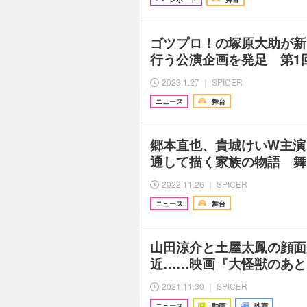
ゴツプロ！の塚原大助が新
行う公演企画を発足 第1
2023.1.27 ｜ SPICER
ニュース
舞台
郷本直也、貴城けいW主演
通して描く家族の物語 舞
2022.11.26 ｜ SPICER
ニュース
舞台
山田涼介と土屋太鳳の顔面
近……映画『大怪獣のあと
2021.11.30 ｜ SPICER
ニュース
動画
映画