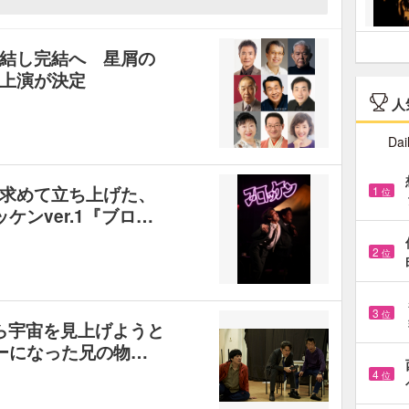
結し完結へ 星屑の
上演が決定
人
Dai
求めて立ち上げた、
1
位
ッケンver.1『ブロ…
2
位
3
位
ら宇宙を見上げようと
ーになった兄の物…
4
位