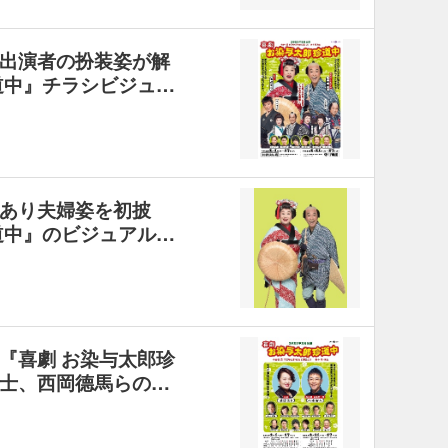
出演者の扮装姿が解
道中』チラシビジュ…
あり夫婦姿を初披
道中』のビジュアル…
『喜劇 お染与太郎珍
士、西岡德馬らの…