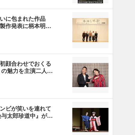
いに包まれた作品
製作発表に柄本明…
初顔合わせでおくる
』の魅力を主演二人…
ンビが笑いを連れて
染与太郎珍道中』が…