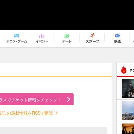
P
ｅｐｌｕｓ ｗｅｅｋｅ
ｎｄ ｃｌｕｂ
ラスでチケット情報をチェック！
ＲｅｏＮａ“ピルグリム”
芳記 の最新情報をRSSで購読