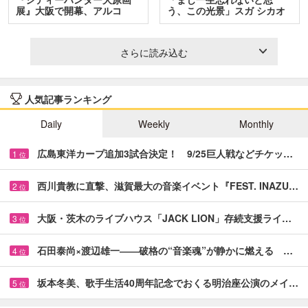
展』大阪で開幕、アルコ
う、この光景」スガ シカオ
＆…
と…
さらに読み込む
人気記事ランキング
Daily
Weekly
Monthly
広島東洋カープ追加3試合決定！ 9/25巨人戦などチケッ…
1
位
西川貴教に直撃、滋賀最大の音楽イベント『FEST. INAZU…
2
位
大阪・茨木のライブハウス「JACK LION」存続支援ライ…
3
位
石田泰尚×渡辺雄一――破格の“音楽魂”が静かに燃える …
4
位
坂本冬美、歌手生活40周年記念でおくる明治座公演のメイ…
5
位