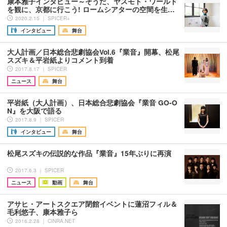
康本雅子インタビュー～そうだ、ヤスモト・ワールド
を観に、京都に行こう! ロームシアターの空間を生…
2020.2.15 ｜ SPICER+
インタビュー
舞台
大人計画／日本総合悲劇協会Vol.6『業音』開幕、松尾
スズキ＆平岩紙よりコメント到着
2017.8.17 ｜ SPICER
ニュース
舞台
平岩紙（大人計画）、日本総合悲劇協会『業音 GO-O
N』を大阪で語る
2017.8.9 ｜ SPICER
インタビュー
舞台
松尾スズキの伝説的な作品『業音』15年ぶりに再演
2017.6.3 ｜ SPICER
ニュース
動画
舞台
アサヒ・アートスクエア閉館イベントに蓮沼フィル＆
毛利悠子、康本雅子ら
2016.2.28 ｜ CINRA.NET