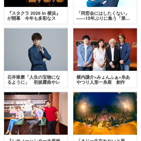
『スタクラ 2026 in 横浜』
「同窓会にはしたくない」
が開幕 今年も多彩なス
――15年ぶりに集う「第…
テ…
石井琢磨「人生の宝物にな
横内謙介×みょんふぁ×糸あ
るように」 初披露曲やレ
やつり人形一糸座 創作
ア…
人…
『シティーハンター大原画
「まじ一生忘れないと思