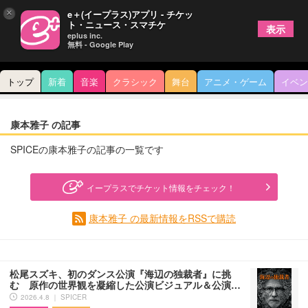
×
e＋(イープラス)アプリ - チケッ
ト・ニュース・スマチケ
表示
eplus inc.
無料 - Google Play
トップ
新着
音楽
クラシック
舞台
アニメ・ゲーム
イベン
康本雅子 の記事
SPICEの康本雅子の記事の一覧です
イープラスでチケット情報をチェック！
康本雅子 の最新情報をRSSで購読
松尾スズキ、初のダンス公演『海辺の独裁者』に挑
む 原作の世界観を凝縮した公演ビジュアル＆公演…
2026.4.8 ｜ SPICER