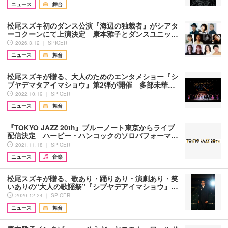
ニュース
舞台
松尾スズキ初のダンス公演『海辺の独裁者』がシアタ
ーコクーンにて上演決定 康本雅子とダンスユニッ…
2026.3.12 ｜ SPICER
ニュース
舞台
松尾スズキが贈る、大人のためのエンタメショー『シ
ブヤデマタアイマショウ』第2弾が開催 多部未華…
2022.10.19 ｜ SPICER
ニュース
舞台
『TOKYO JAZZ 20th』ブルーノート東京からライブ
配信決定 ハービー・ハンコックのソロパフォーマ…
2021.11.18 ｜ SPICER
ニュース
音楽
松尾スズキが贈る、歌あり・踊りあり・演劇あり・笑
いありの“大人の歌謡祭”『シブヤデアイマショウ』…
2020.12.24 ｜ SPICER
ニュース
舞台