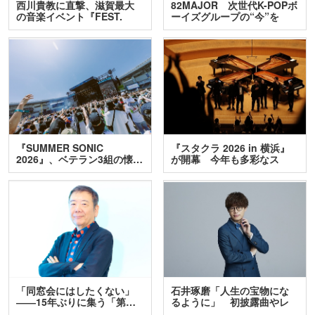
西川貴教に直撃、滋賀最大
82MAJOR 次世代K-POPボ
の音楽イベント『FEST.
ーイズグループの“今”を
INA…
訊…
『SUMMER SONIC
『スタクラ 2026 in 横浜』
2026』、ベテラン3組の懐…
が開幕 今年も多彩なス
テ…
「同窓会にはしたくない」
石井琢磨「人生の宝物にな
――15年ぶりに集う「第…
るように」 初披露曲やレ
ア…