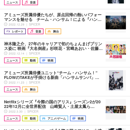
ニュース
音楽
アミューズ所属俳優たちが、原点回帰の熱いパフォー
マンスを魅せる チーム・ハンサム！による『ハン…
2022.12.29 ｜ SPICER
レポート
音楽
舞台
神木隆之介、27年のキャリアで初のちょんまげプリン
ス姿に 映画『大名倒産』杉咲花・宮﨑あおい・佐藤…
2022.12.14 ｜ SPICER
ニュース
動画
映画
アミューズ所属俳優ユニット“チーム・ハンサム！”
FLOWのTAKEが手掛ける新曲「ハンサムサンバ」…
2022.11.23 ｜ SPICER
ニュース
舞台
Netflixシリーズ『今際の国のアリス』シーズン2が20
22年12月に全世界配信 山﨑賢人・土屋太鳳ら…
2022.3.30 ｜ SPICER
ニュース
動画
アニメ/ゲーム
映画