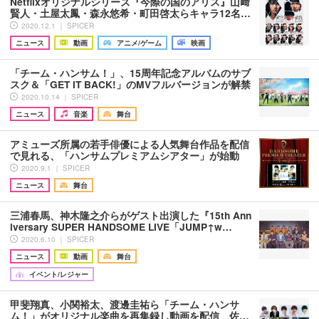
Netflixオリジナルシリーズ『今際の国のアリス』山﨑
賢人・土屋太鳳・森永悠希・町田啓太らキャラ12名…
2020.12.1 ｜ SPICER
ニュース
動画
アニメ/ゲーム
映画
「チーム・ハンサム！」、15周年記念アルバムのサブ
スク＆「GET IT BACK!」のMVフルバージョンが解禁
2020.10.14 ｜ SPICER
ニュース
音楽
舞台
アミューズ所属の若手俳優による人気舞台作品を配信
で見れる、「ハンサムプレミアムシアター」が始動
2020.9.1 ｜ SPICER
ニュース
舞台
三浦春馬、神木隆之介らがゲスト出演した『15th Ann
iversary SUPER HANDSOME LIVE「JUMP↑w…
2020.6.10 ｜ SPICER
ニュース
動画
舞台
イベント/レジャー
甲斐翔真、小関裕太、渡邊圭祐ら「チーム・ハンサ
ム！」がオリジナル楽曲を再集録し動画を配信 佐…