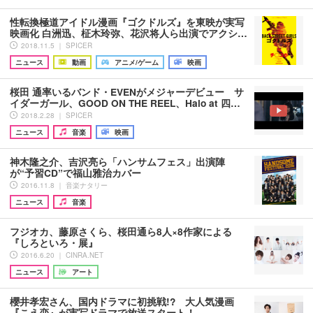
性転換極道アイドル漫画『ゴクドルズ』を東映が実写
映画化 白洲迅、柾木玲弥、花沢将人ら出演でアクシ…
2018.11.5 ｜ SPICER
ニュース
動画
アニメ/ゲーム
映画
桜田 通率いるバンド・EVENがメジャーデビュー サ
イダーガール、GOOD ON THE REEL、Halo at 四…
2018.2.28 ｜ SPICER
ニュース
音楽
映画
神木隆之介、吉沢亮ら「ハンサムフェス」出演陣
が“予習CD”で福山雅治カバー
2016.11.8 ｜ 音楽ナタリー
ニュース
音楽
フジオカ、藤原さくら、桜田通ら8人×8作家による
『しろといろ・展』
2016.6.20 ｜ CINRA.NET
ニュース
アート
櫻井孝宏さん、国内ドラマに初挑戦!? 大人気漫画
『こえ恋』が実写ドラマで放送スタート！