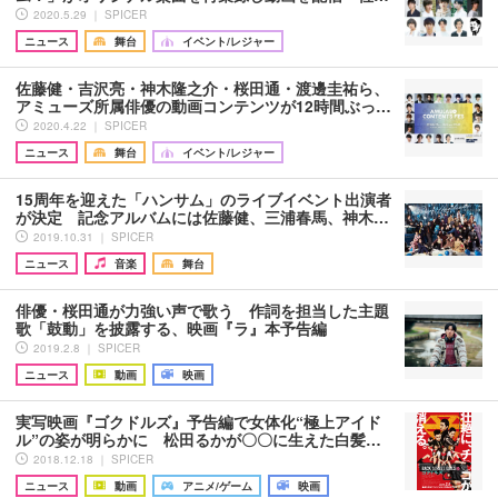
2020.5.29 ｜ SPICER
ニュース
舞台
イベント/レジャー
佐藤健・吉沢亮・神木隆之介・桜田通・渡邊圭祐ら、
アミューズ所属俳優の動画コンテンツが12時間ぶっ…
2020.4.22 ｜ SPICER
ニュース
舞台
イベント/レジャー
15周年を迎えた「ハンサム」のライブイベント出演者
が決定 記念アルバムには佐藤健、三浦春馬、神木…
2019.10.31 ｜ SPICER
ニュース
音楽
舞台
俳優・桜田通が力強い声で歌う 作詞を担当した主題
歌「鼓動」を披露する、映画『ラ』本予告編
2019.2.8 ｜ SPICER
ニュース
動画
映画
実写映画『ゴクドルズ』予告編で女体化“極上アイド
ル”の姿が明らかに 松田るかが〇〇に生えた白髪…
2018.12.18 ｜ SPICER
ニュース
動画
アニメ/ゲーム
映画