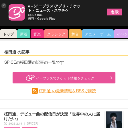
×
e＋(イープラス)アプリ - チケッ
ト・ニュース・スマチケ
表示
eplus inc.
無料 - Google Play
トップ
新着
音楽
クラシック
舞台
アニメ・ゲーム
イベン
桜田通 の記事
SPICEの桜田通の記事の一覧です
イープラスでチケット情報をチェック！
桜田通 の最新情報をRSSで購読
桜田通、デビュー曲の配信日が決定「世界中の人に届
けたい」
2023.2.14 ｜ SPICER