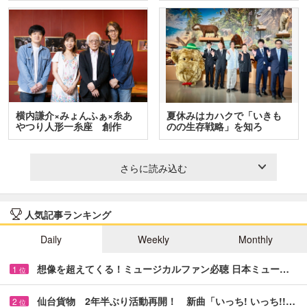
横内謙介×みょんふぁ×糸あ
夏休みはカハクで「いきも
やつり人形一糸座 創作
のの生存戦略」を知ろ
人…
う！ …
さらに読み込む
人気記事ランキング
Daily
Weekly
Monthly
想像を超えてくる！ミュージカルファン必聴 日本ミュー…
1
位
仙台貨物 2年半ぶり活動再開！ 新曲「いっち! いっち!!…
2
位