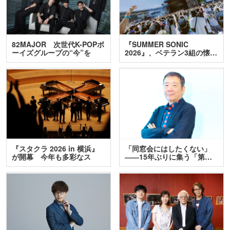
82MAJOR 次世代K-POPボ
『SUMMER SONIC
ーイズグループの“今”を
2026』、ベテラン3組の懐…
訊…
『スタクラ 2026 in 横浜』
「同窓会にはしたくない」
が開幕 今年も多彩なス
――15年ぶりに集う「第…
テ…