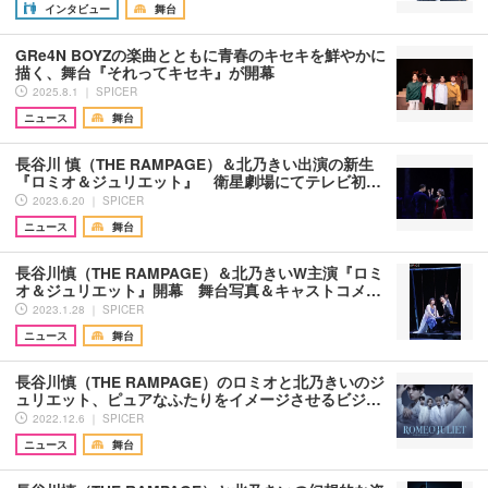
インタビュー
舞台
GRe4N BOYZの楽曲とともに青春のキセキを鮮やかに
描く、舞台『それってキセキ』が開幕
2025.8.1 ｜ SPICER
ニュース
舞台
長谷川 慎（THE RAMPAGE）＆北乃きい出演の新生
『ロミオ＆ジュリエット』 衛星劇場にてテレビ初…
2023.6.20 ｜ SPICER
ニュース
舞台
長谷川慎（THE RAMPAGE）＆北乃きいW主演『ロミ
オ＆ジュリエット』開幕 舞台写真＆キャストコメ…
2023.1.28 ｜ SPICER
ニュース
舞台
長谷川慎（THE RAMPAGE）のロミオと北乃きいのジ
ュリエット、ピュアなふたりをイメージさせるビジ…
2022.12.6 ｜ SPICER
ニュース
舞台