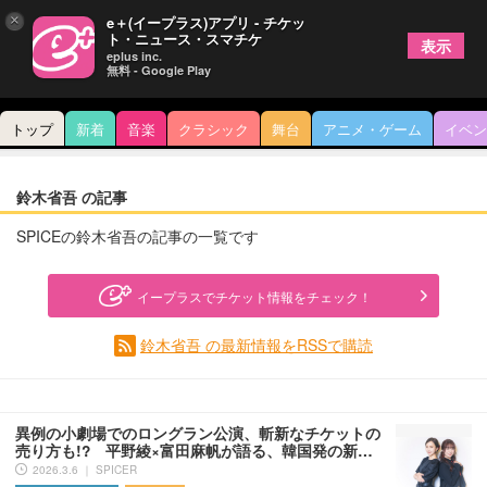
×
e＋(イープラス)アプリ - チケッ
ト・ニュース・スマチケ
表示
eplus inc.
無料 - Google Play
トップ
新着
音楽
クラシック
舞台
アニメ・ゲーム
イベン
鈴木省吾 の記事
SPICEの鈴木省吾の記事の一覧です
イープラスでチケット情報をチェック！
鈴木省吾 の最新情報をRSSで購読
異例の小劇場でのロングラン公演、斬新なチケットの
売り方も!? 平野綾×富田麻帆が語る、韓国発の新…
2026.3.6 ｜ SPICER