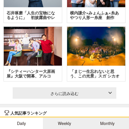
石井琢磨「人生の宝物にな
横内謙介×みょんふぁ×糸あ
るように」 初披露曲やレ
やつり人形一糸座 創作
ア…
人…
『シティーハンター大原画
「まじ一生忘れないと思
展』大阪で開幕、アルコ
う、この光景」スガ シカオ
＆…
と…
さらに読み込む
人気記事ランキング
Daily
Weekly
Monthly