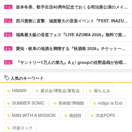
坂本冬美、歌手生活40周年記念でおくる明治座公演のメイ…
1
位
西川貴教に直撃、滋賀最大の音楽イベント『FEST. INAZU…
2
位
福島最大級の音楽フェス『LIVE AZUMA 2026』無料で楽…
3
位
愛知・岐阜の地酒を満喫する『秋酒祭 2026』チケット一…
4
位
『サントリー1万人の第九』Aぇ! groupの佐野晶哉が合唱…
5
位
人気のキーワード
HIMARI
展示会/博覧会/展覧会
堀ちえみ
SUMMER SONIC
美術館/博物館
indigo la End
MAN WITH A MISSION
格闘技
洋楽POPS
洋楽ロック