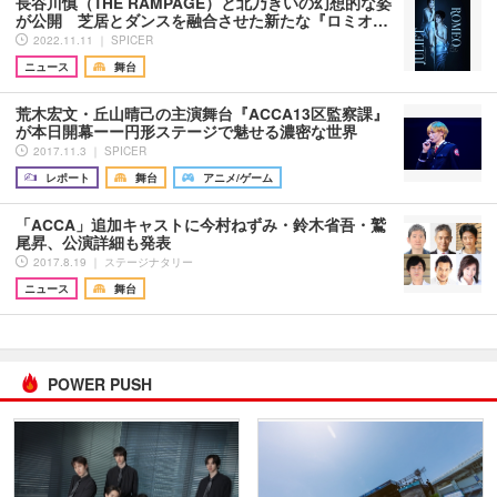
長谷川慎（THE RAMPAGE）と北乃きいの幻想的な姿
が公開 芝居とダンスを融合させた新たな『ロミオ…
2022.11.11 ｜ SPICER
ニュース
舞台
荒木宏文・丘山晴己の主演舞台『ACCA13区監察課』
が本日開幕ーー円形ステージで魅せる濃密な世界
2017.11.3 ｜ SPICER
レポート
舞台
アニメ/ゲーム
「ACCA」追加キャストに今村ねずみ・鈴木省吾・鷲
尾昇、公演詳細も発表
2017.8.19 ｜ ステージナタリー
ニュース
舞台
POWER PUSH