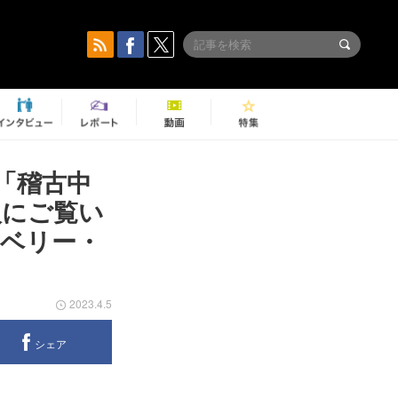
）「稽古中
人にご覧い
ベリー・
2023.4.5
シェア