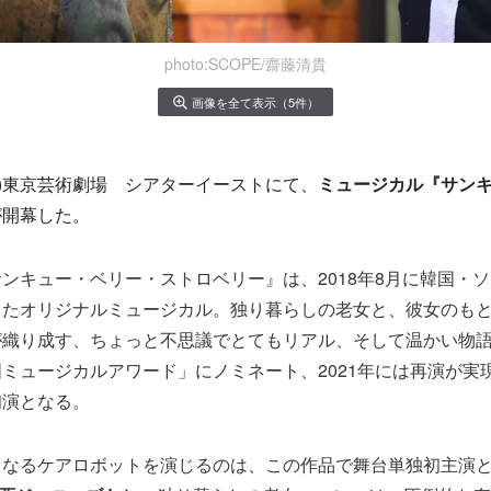
photo:SCOPE/齋藤清貴
画像を全て表示（5件）
水)東京芸術劇場 シアターイーストにて、
ミュージカル『サン
が開幕した。
ンキュー・ベリー・ストロベリー』は、2018年8月に韓国・
したオリジナルミュージカル。独り暮らしの老女と、彼女のも
が織り成す、ちょっと不思議でとてもリアル、そして温かい物
ミュージカルアワード」にノミネート、2021年には再演が実
初演となる。
くなるケアロボットを演じるのは、この作品で舞台単独初主演