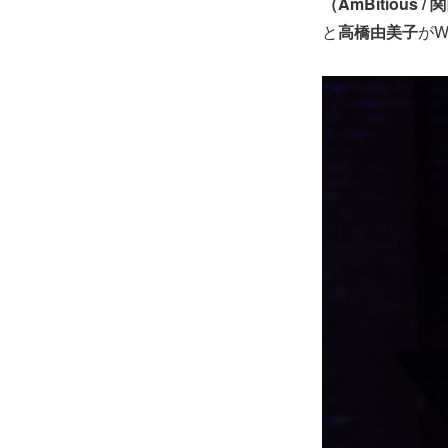
（AmBitious 
と
高橋由美子
が