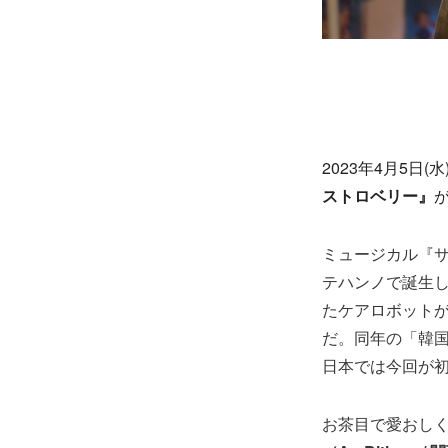
2023
年4月5日(
ストロベリー』
ミュージカル『サ
テハンノで誕生
たケアロボット
だ。同年の「韓国
日本では今回が
お茶目で愛おし