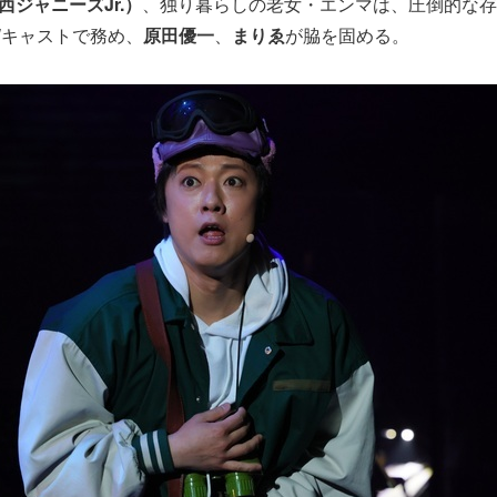
/ 関西ジャニーズJr.）
、独り暮らしの老女・エンマは、圧倒的な存
Wキャストで務め、
原田優一
、
まりゑ
が脇を固める。