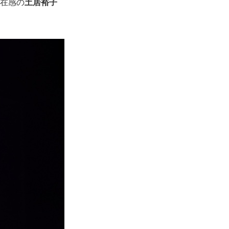
在感の
土居裕子