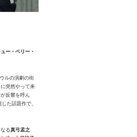
キュー・ベリー・
ソウルの演劇の街
とに突然やって来
語が反響を呼ん
現した話題作で、
となる
真弓孟之