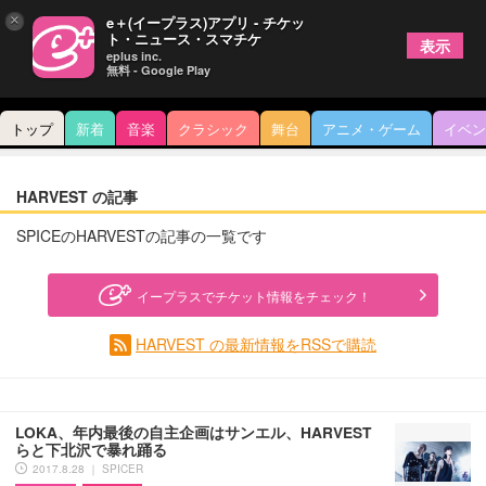
×
e＋(イープラス)アプリ - チケッ
ト・ニュース・スマチケ
表示
eplus inc.
無料 - Google Play
トップ
新着
音楽
クラシック
舞台
アニメ・ゲーム
イベン
HARVEST の記事
SPICEのHARVESTの記事の一覧です
イープラスでチケット情報をチェック！
HARVEST の最新情報をRSSで購読
LOKA、年内最後の自主企画はサンエル、HARVEST
らと下北沢で暴れ踊る
2017.8.28 ｜ SPICER