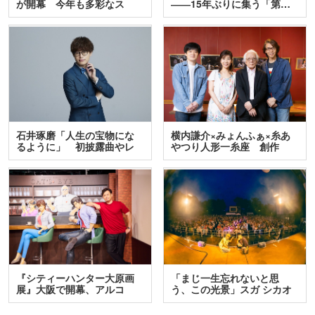
が開幕 今年も多彩なス
――15年ぶりに集う「第…
テ…
石井琢磨「人生の宝物にな
横内謙介×みょんふぁ×糸あ
るように」 初披露曲やレ
やつり人形一糸座 創作
ア…
人…
『シティーハンター大原画
「まじ一生忘れないと思
展』大阪で開幕、アルコ
う、この光景」スガ シカオ
＆…
と…