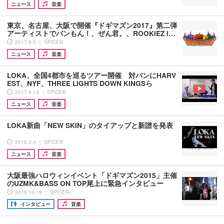
ニュース
音楽
東京、名古屋、大阪で開催『ドギマズン2017』第二弾
アーティストでバンもん！、ぜん君。、ROOKiEZ i…
2017.8.5 ｜ SPICER
ニュース
音楽
LOKA、全国4都市を巡るツアー開催 対バンにHARV
EST、NYF、THREE LIGHTS DOWN KINGSら
2017.4.13 ｜ SPICER
ニュース
音楽
LOKA新曲「NEW SKIN」のタイアップと新譜を発表
2016.3.4 ｜ SPICER
ニュース
音楽
大阪最強ハロウィンイベント「ドギマズン2015」主催
のUZMK&BASS ON TOP尾上に緊急インタビュー
2015.10.19 ｜ SPICER+
インタビュー
音楽