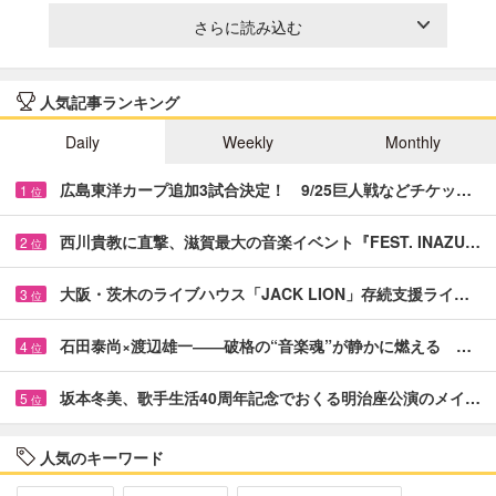
さらに読み込む
人気記事ランキング
Daily
Weekly
Monthly
広島東洋カープ追加3試合決定！ 9/25巨人戦などチケッ…
1
位
西川貴教に直撃、滋賀最大の音楽イベント『FEST. INAZU…
2
位
大阪・茨木のライブハウス「JACK LION」存続支援ライ…
3
位
石田泰尚×渡辺雄一――破格の“音楽魂”が静かに燃える …
4
位
坂本冬美、歌手生活40周年記念でおくる明治座公演のメイ…
5
位
人気のキーワード