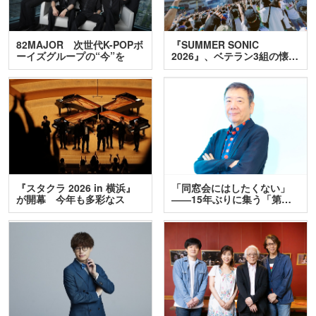
82MAJOR 次世代K-POPボ
『SUMMER SONIC
ーイズグループの“今”を
2026』、ベテラン3組の懐…
訊…
『スタクラ 2026 in 横浜』
「同窓会にはしたくない」
が開幕 今年も多彩なス
――15年ぶりに集う「第…
テ…