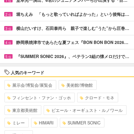
1
位
堀ちえみ 「もっと歌っていればよかった」という後悔は…
2
位
横山だいすけ、石田泰尚ら 親子で楽しむ”うた”から圧巻…
3
位
静岡県焼津市であらたな夏フェス『BON BON BON 2026…
4
位
『SUMMER SONIC 2026』、ベテラン3組の懐メロだけで…
5
位
人気のキーワード
展示会/博覧会/展覧会
美術館/博物館
フィンセント・ファン・ゴッホ
クロード・モネ
東京都美術館
ピエール・オーギュスト・ルノワール
ミレー
HIMARI
SUMMER SONIC