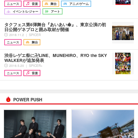
ニュース
音楽
舞台
アニメ/ゲーム
イベント/レジャー
アート
タクフェス第6弾舞台『あいあい傘』、東京公演の初
日公開ゲネプロと囲み取材が開催
2018.11.2 ｜ SPICER
ニュース
舞台
渋谷レゲエ祭に卍LINE、MUNEHIRO、RYO the SKY
WALKERが追加発表
2016.5.20 ｜ SPICER+
ニュース
音楽
POWER PUSH