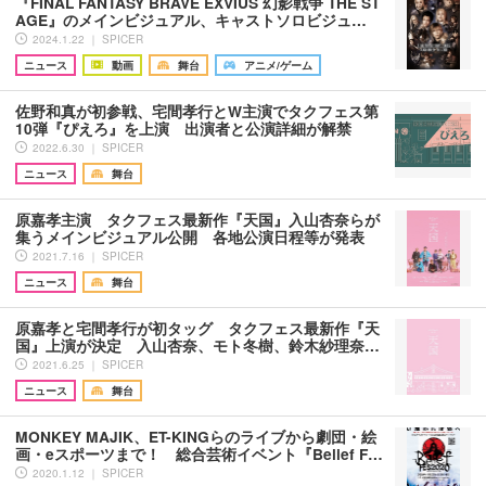
『FINAL FANTASY BRAVE EXVIUS 幻影戦争 THE ST
AGE』のメインビジュアル、キャストソロビジュ…
2024.1.22 ｜ SPICER
ニュース
動画
舞台
アニメ/ゲーム
佐野和真が初参戦、宅間孝行とW主演でタクフェス第
10弾『ぴえろ』を上演 出演者と公演詳細が解禁
2022.6.30 ｜ SPICER
ニュース
舞台
原嘉孝主演 タクフェス最新作『天国』入山杏奈らが
集うメインビジュアル公開 各地公演日程等が発表
2021.7.16 ｜ SPICER
ニュース
舞台
原嘉孝と宅間孝行が初タッグ タクフェス最新作『天
国』上演が決定 入山杏奈、モト冬樹、鈴木紗理奈…
2021.6.25 ｜ SPICER
ニュース
舞台
MONKEY MAJIK、ET-KINGらのライブから劇団・絵
画・eスポーツまで！ 総合芸術イベント『Belief F…
2020.1.12 ｜ SPICER