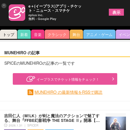
×
e＋(イープラス)アプリ - チケッ
ト・ニュース・スマチケ
表示
eplus inc.
無料 - Google Play
トップ
新着
音楽
クラシック
舞台
アニメ・ゲーム
イベン
MUNEHIRO の記事
SPICEのMUNEHIROの記事の一覧です
イープラスでチケット情報をチェック！
MUNEHIRO の最新情報をRSSで購読
吉田仁人（M!LK）が剣と魔法のアクションで魅了す
る、舞台『FFBE幻影戦争 THE STAGE Ⅱ』開幕【…
2026.1.31 ｜ SPICER