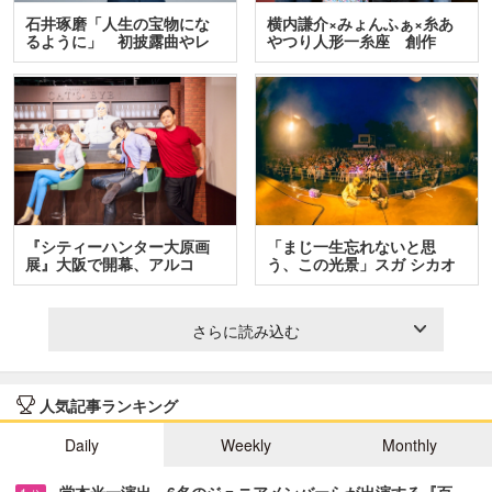
石井琢磨「人生の宝物にな
横内謙介×みょんふぁ×糸あ
るように」 初披露曲やレ
やつり人形一糸座 創作
ア…
人…
『シティーハンター大原画
「まじ一生忘れないと思
展』大阪で開幕、アルコ
う、この光景」スガ シカオ
＆…
と…
さらに読み込む
人気記事ランキング
Daily
Weekly
Monthly
堂本光一演出、6名のジュニアメンバーらが出演する『百…