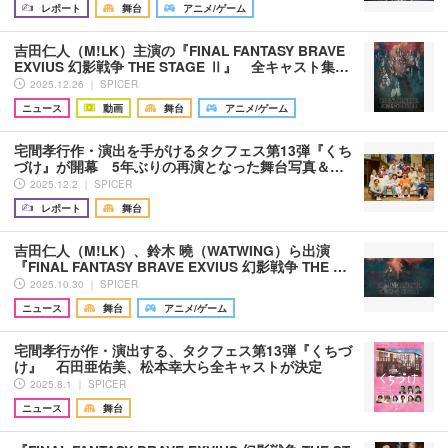
レポート
舞台
アニメ/ゲーム
吉田仁人（M!LK）主演の『FINAL FANTASY BRAVE
EXVIUS 幻影戦争 THE STAGE Ⅱ』 全キャスト集…
2025.12.26 ｜ SPICER
ニュース
動画
舞台
アニメ/ゲーム
宅間孝行作・演出を手がけるタクフェス第13弾『くち
づけ』が開幕 5年ぶりの再演となった舞台写真＆…
2025.12.2 ｜ SPICER
レポート
舞台
吉田仁人（M!LK）、鈴木 曉（WATWING）ら出演
『FINAL FANTASY BRAVE EXVIUS 幻影戦争 THE …
2025.10.30 ｜ SPICER
ニュース
舞台
アニメ/ゲーム
宅間孝行が作・演出する、タクフェス第13弾『くちづ
け』 石田亜佑美、松本幸大ら全キャストが決定
2025.8.1 ｜ SPICER
ニュース
舞台