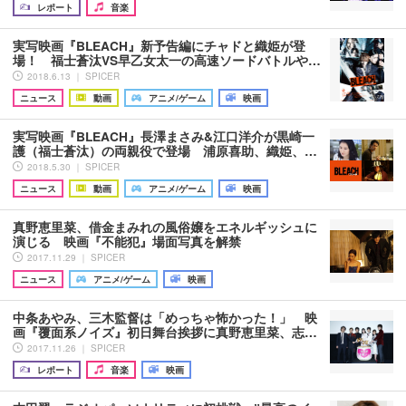
レポート
音楽
実写映画『BLEACH』新予告編にチャドと織姫が登
場！ 福士蒼汰VS早乙女太一の高速ソードバトルや…
2018.6.13 ｜ SPICER
ニュース
動画
アニメ/ゲーム
映画
実写映画『BLEACH』長澤まさみ&江口洋介が黒崎一
護（福士蒼汰）の両親役で登場 浦原喜助、織姫、…
2018.5.30 ｜ SPICER
ニュース
動画
アニメ/ゲーム
映画
真野恵里菜、借金まみれの風俗嬢をエネルギッシュに
演じる 映画『不能犯』場面写真を解禁
2017.11.29 ｜ SPICER
ニュース
アニメ/ゲーム
映画
中条あやみ、三木監督は「めっちゃ怖かった！」 映
画『覆面系ノイズ』初日舞台挨拶に真野恵里菜、志…
2017.11.26 ｜ SPICER
レポート
音楽
映画