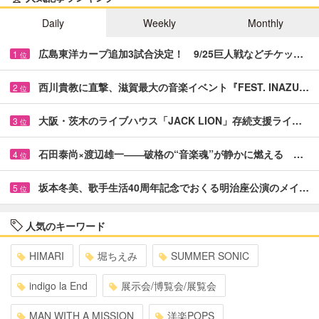
Daily
Weekly
Monthly
広島東洋カープ追加3試合決定！ 9/25巨人戦などチケッ…
1
位
西川貴教に直撃、滋賀最大の音楽イベント『FEST. INAZU…
2
位
大阪・茨木のライブハウス「JACK LION」存続支援ライ…
3
位
石田泰尚×渡辺雄一――破格の“音楽魂”が静かに燃える …
4
位
坂本冬美、歌手生活40周年記念でおくる明治座公演のメイ…
5
位
人気のキーワード
HIMARI
堀ちえみ
SUMMER SONIC
indigo la End
展示会/博覧会/展覧会
MAN WITH A MISSION
洋楽POPS