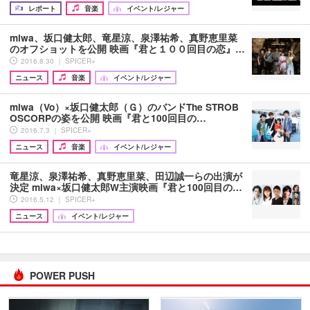
レポート
音楽
イベント/レジャー
miwa、坂口健太郎、竜星涼、泉澤祐希、真野恵里菜
のオフショットを公開 映画『君と１００回目の恋』…
2016.8.30 ｜ SPICER+
ニュース
音楽
イベント/レジャー
miwa（Vo）×坂口健太郎（Ｇ）のバンドThe STROB
OSCORPの姿を公開 映画『君と100回目の…
2016.7.3 ｜ SPICER+
ニュース
音楽
イベント/レジャー
竜星涼、泉澤祐希、真野恵里菜、田辺誠一らの出演が
決定 miwa×坂口健太郎W主演映画『君と100回目の…
2016.5.12 ｜ SPICER+
ニュース
イベント/レジャー
POWER PUSH