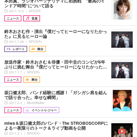
本田翼、ラジオパーソナリティに初挑戦 ”最高のイ
ンドア時間”について語る
2017.10.5 ｜ SPICER
ニュース
音楽
鈴木おさむ作・演出『僕だってヒーローになりたかっ
た』に見るヒーロー論
2017.7.26 ｜ SPICER+
レポート
舞台
放送作家・鈴木おさむ＆俳優・田中圭のコンビが6年
ぶりに挑む舞台『僕だってヒーローになりたかった…
2017.7.7 ｜ SPICER+
ニュース
舞台
坂口健太郎、バンド経験に感謝！「ガシガシ肩を組ん
で語り合った。幸せな瞬間」
2017.2.4 ｜ MovieWalker
ニュース
イベント/レジャー
miwa＆坂口健太郎のバンド・The STROBOSCORPに
よる一夜限りのトーク＆ライブ動画を公開
2017.2.1 ｜ SPICER+