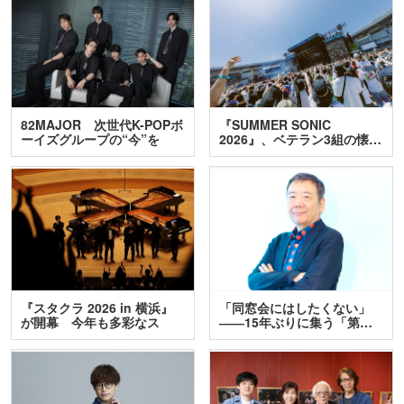
82MAJOR 次世代K-POPボ
『SUMMER SONIC
ーイズグループの“今”を
2026』、ベテラン3組の懐…
訊…
『スタクラ 2026 in 横浜』
「同窓会にはしたくない」
が開幕 今年も多彩なス
――15年ぶりに集う「第…
テ…