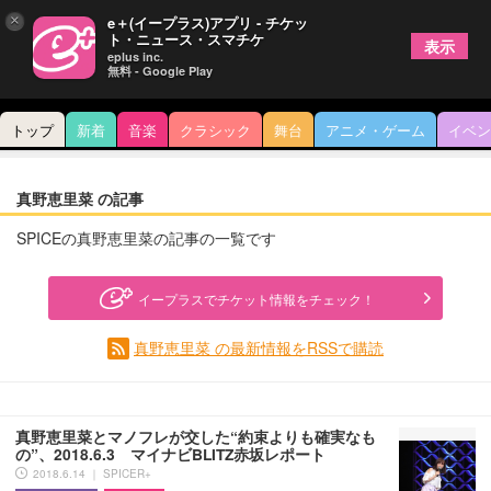
×
e＋(イープラス)アプリ - チケッ
ト・ニュース・スマチケ
表示
eplus inc.
無料 - Google Play
トップ
新着
音楽
クラシック
舞台
アニメ・ゲーム
イベン
真野恵里菜 の記事
SPICEの真野恵里菜の記事の一覧です
イープラスでチケット情報をチェック！
真野恵里菜 の最新情報をRSSで購読
真野恵里菜とマノフレが交した“約束よりも確実なも
の”、2018.6.3 マイナビBLITZ赤坂レポート
2018.6.14 ｜ SPICER+