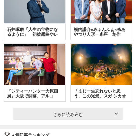
石井琢磨「人生の宝物にな
横内謙介×みょんふぁ×糸あ
るように」 初披露曲やレ
やつり人形一糸座 創作
ア…
人…
『シティーハンター大原画
「まじ一生忘れないと思
展』大阪で開幕、アルコ
う、この光景」スガ シカオ
＆…
と…
さらに読み込む
人気記事ランキング