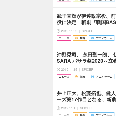
武子直輝が伊達政宗役、前
役に決定 斬劇『戦国BAS
2019.11.22 ｜ SPICER
ニュース
舞台
アニメ/ゲーム
沖野晃司、 永田聖一朗、 
SARA バサラ祭2020～
2019.11.15 ｜ SPICER
ニュース
舞台
アニメ/ゲーム
井上正大、松藤拓也、健人
ーズ第17作目となる、斬劇
2019.11.1 ｜ SPICER
ニュース
舞台
アニメ/ゲーム