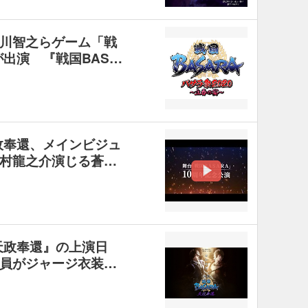
川智之らゲーム「戦
が出演 『戦国BAS…
政奉還、メインビジュ
村龍之介演じる蒼…
天政奉還』の上演日
員がジャージ衣装…