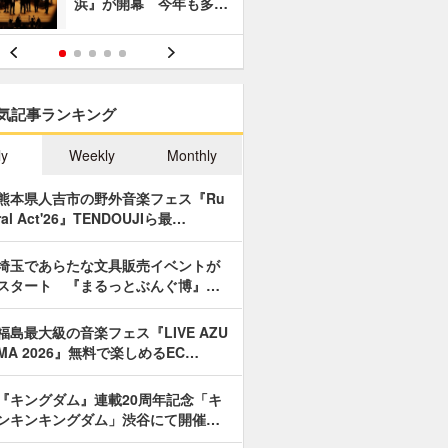
浜』が開幕 今年も多…
あやつり人
気記事ランキング
ly
Weekly
Monthly
熊本県人吉市の野外音楽フェス『Ru
ral Act'26』TENDOUJIら最…
埼玉であらたな文具販売イベントが
スタート 『まるっとぶんぐ博』…
福島最大級の音楽フェス『LIVE AZU
MA 2026』無料で楽しめるEC…
『キングダム』連載20周年記念「キ
ンキンキングダム」渋谷にて開催…