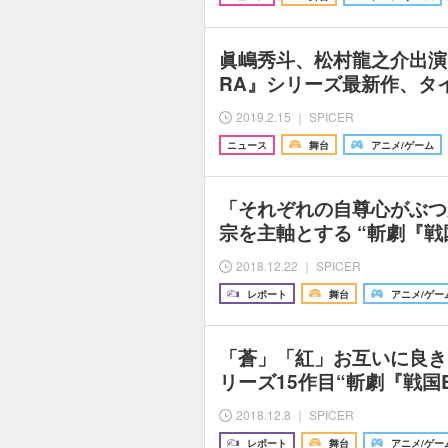
眞嶋秀斗、松村龍之介出演
RA』シリーズ最新作、タ
2019.2.15 ｜ SPICER
ニュース
舞台
アニメ/ゲーム
「それぞれの自尊心がぶつ
宗を主軸とする “斬劇『戦
2018.12.22 ｜ SPICER
レポート
舞台
アニメ/ゲー
「蒼」「紅」お互いに良き
リーズ15作目“斬劇『戦国
2018.12.8 ｜ SPICER
レポート
舞台
アニメ/ゲー