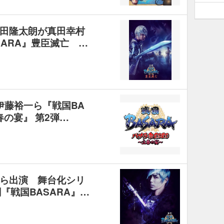
田隆太朗が真田幸村
ARA』豊臣滅亡 …
伊藤裕一ら『戦国BA
立春の宴』 第2弾…
ら出演 舞台化シリ
『戦国BASARA』…