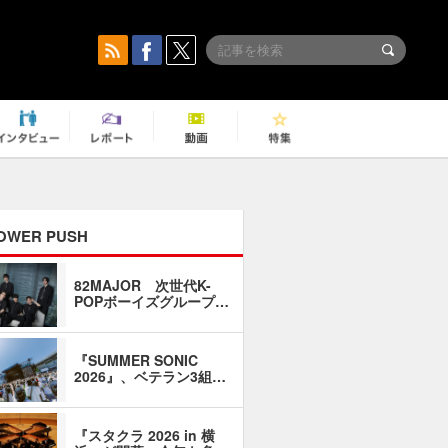
OWER PUSH
82MAJOR 次世代K-
「同窓会に
POPボーイズグループ…
い」――1
『SUMMER SONIC
石井琢磨「
2026』、ベテラン3組…
なるように
『スタクラ 2026 in 横
横内謙介×