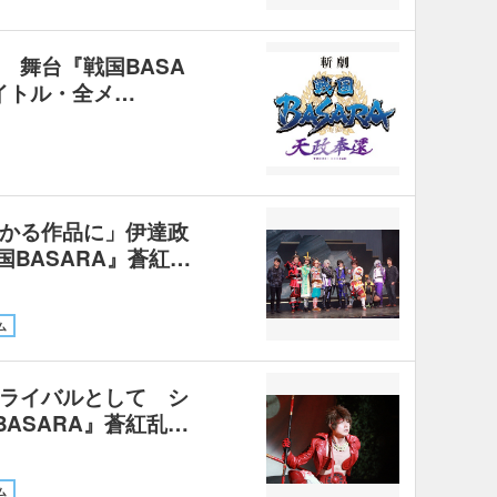
 舞台『戦国BASA
イトル・全メ…
かる作品に」伊達政
国BASARA』蒼紅…
ム
ライバルとして シ
BASARA』蒼紅乱…
ム