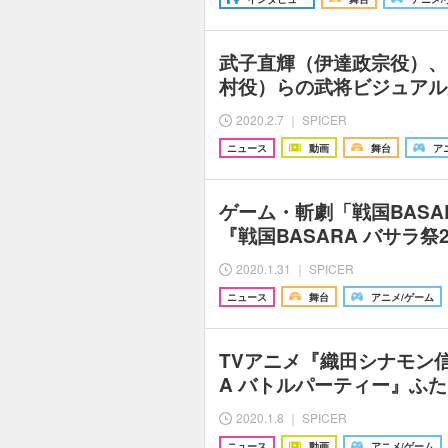
武子直輝（伊達政宗役）、
村役）らの武将ビジュアル
2020.2.7 ｜ SPICER
ニュース
動画
舞台
ア
ゲーム・斬劇「戦国BASA
『戦国BASARA バサラ祭
2020.1.31 ｜ SPICER
ニュース
舞台
アニメ/ゲーム
TVアニメ『織田シナモン信
A バトルパーティー』ふた
2020.1.8 ｜ SPICER
ニュース
動画
アニメ/ゲーム