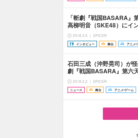
「斬劇『戦国BASARA』
高柳明音（SKE48）にイ
2018.3.5 ｜ SPICER
インタビュー
舞台
アニメ/
石田三成（沖野晃司）が怪
劇『戦国BASARA』第六
2018.3.2 ｜ SPICER
ニュース
舞台
アニメ/ゲーム