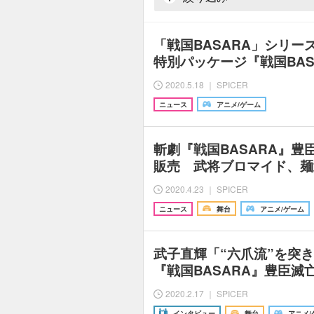
「戦国BASARA」シリー
特別パッケージ『戦国BASAR
2020.5.18 ｜ SPICER
ニュース
アニメ/ゲーム
斬劇『戦国BASARA』豊
販売 武将ブロマイド、麺
2020.4.23 ｜ SPICER
ニュース
舞台
アニメ/ゲーム
武子直輝「“六爪流”を突
『戦国BASARA』豊臣滅
2020.2.17 ｜ SPICER
インタビュー
舞台
アニメ/