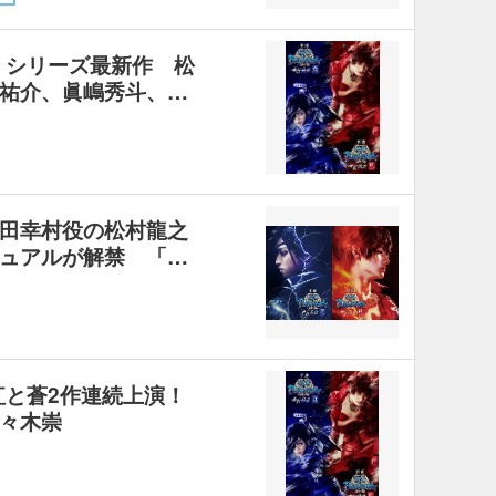
」シリーズ最新作 松
祐介、眞嶋秀斗、…
田幸村役の松村龍之
ュアルが解禁 「…
紅と蒼2作連続上演！
々木崇