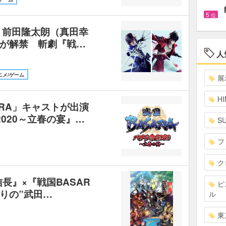
5
位
 前田隆太朗（真田幸
が解禁 斬劇『戦…
人
ニメ/ゲーム
展
HI
RA」キャストが出演
2020～立春の宴』…
S
フ
ク
長』×『戦国BASAR
ピ
りの”武田…
ル
東