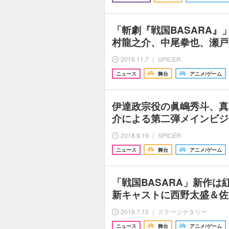
「斬劇『戦国BASARA』
村龍之介、中尾拳也、瀬戸
2018.11.7 ｜ SPICER
ニュース
舞台
アニメ/ゲーム
伊達政宗役の眞嶋秀斗、真
介による第二弾メインビジ
2018.9.19 ｜ SPICER
ニュース
舞台
アニメ/ゲーム
「戦国BASARA」新作は
新キャストに西野太盛＆佐
2018.7.15 ｜ ステージナタリー
ニュース
舞台
アニメ/ゲーム