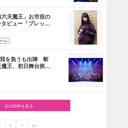
第六天魔王」お市役の
ンタビュー「プレッ…
ゲーム
我を負うも出陣 斬
天魔王、初日舞台挨…
次の20件を見る
2
3
1
次へ