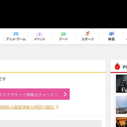
P
です
まるで原作の世界から飛
び出してきたよう！ 圧…
ラスでチケット情報をチェック！
ｅｐｌｕｓ ｗｅｅｋｅ
ｎｄ ｃｌｕｂ
SARA の最新情報をRSSで購読
ＲｅｏＮａ“ピルグリム”