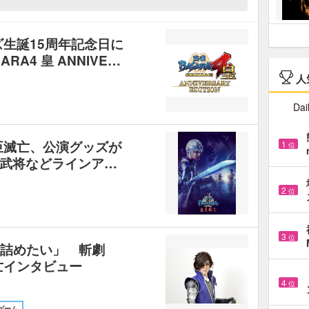
ズ生誕15周年記念日に
A4 皇 ANNIVE…
人
Dai
臣滅亡、公演グッズが
1
位
武将などラインア…
2
位
3
位
き詰めたい」 斬劇
亡インタビュー
4
位
ゲーム