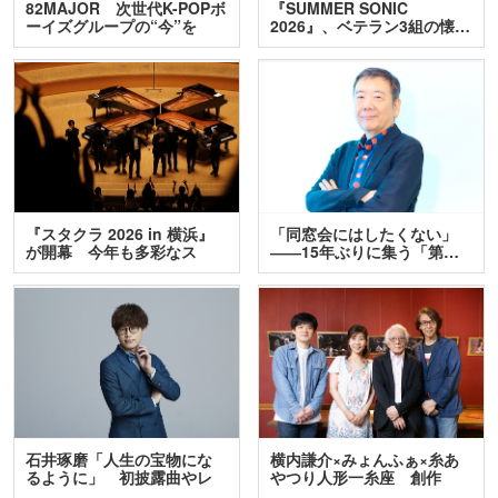
82MAJOR 次世代K-POPボ
『SUMMER SONIC
ーイズグループの“今”を
2026』、ベテラン3組の懐…
訊…
『スタクラ 2026 in 横浜』
「同窓会にはしたくない」
が開幕 今年も多彩なス
――15年ぶりに集う「第…
テ…
石井琢磨「人生の宝物にな
横内謙介×みょんふぁ×糸あ
るように」 初披露曲やレ
やつり人形一糸座 創作
ア…
人…