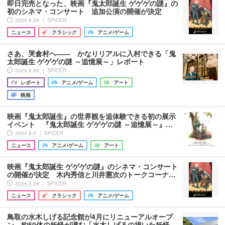
即日完売となった、映画『鬼太郎誕生 ゲゲゲの謎』の
初のシネマ・コンサート 追加公演の開催が決定
2024.6.28 ｜ SPICER
ニュース
クラシック
アニメ/ゲーム
さあ、哭倉村へ―― かなりリアルに入村できる「鬼
太郎誕生 ゲゲゲの謎 ～追憶展～」レポート
2024.6.26 ｜ SPICER
レポート
アニメ/ゲーム
アート
映画
映画『鬼太郎誕生』の世界観を追体験できる初の展示
イベント 『鬼太郎誕生 ゲゲゲの謎 ～追憶展～』…
2024.6.5 ｜ SPICER
ニュース
アニメ/ゲーム
アート
映画『鬼太郎誕生 ゲゲゲの謎』のシネマ・コンサート
の開催が決定 木内秀信と川井憲次のトークコーナ…
2024.5.28 ｜ SPICER
ニュース
クラシック
アニメ/ゲーム
鳥取の水木しげる記念館が4月にリニューアルオープ
ン、約50体の妖怪が潜む「水木しげるの描いた妖怪…