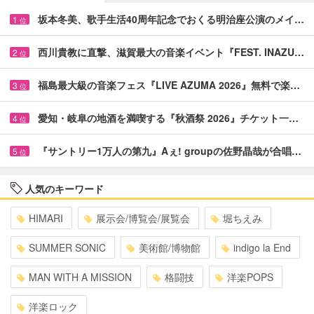
坂本冬美、歌手生活40周年記念でおくる明治座公演のメイ…
1
位
西川貴教に直撃、滋賀最大の音楽イベント『FEST. INAZU…
2
位
福島最大級の音楽フェス『LIVE AZUMA 2026』無料で楽…
3
位
愛知・岐阜の地酒を満喫する『秋酒祭 2026』チケット一…
4
位
『サントリー1万人の第九』Aぇ! groupの佐野晶哉が合唱…
5
位
人気のキーワード
HIMARI
展示会/博覧会/展覧会
堀ちえみ
SUMMER SONIC
美術館/博物館
indigo la End
MAN WITH A MISSION
格闘技
洋楽POPS
洋楽ロック