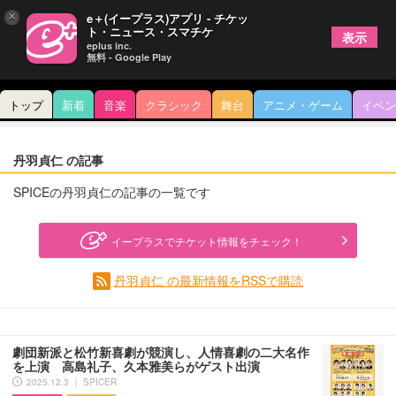
×
e＋(イープラス)アプリ - チケッ
ト・ニュース・スマチケ
表示
eplus inc.
無料 - Google Play
トップ
新着
音楽
クラシック
舞台
アニメ・ゲーム
イベン
丹羽貞仁 の記事
SPICEの丹羽貞仁の記事の一覧です
イープラスでチケット情報をチェック！
丹羽貞仁 の最新情報をRSSで購読
劇団新派と松竹新喜劇が競演し、人情喜劇の二大名作
を上演 高島礼子、久本雅美らがゲスト出演
2025.12.3 ｜ SPICER