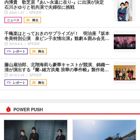
内博貴 歌芝居『あい-永遠に在り-』に出演が決定
石川さゆりと初共演で夫婦役に挑戦
2020.1.27 ｜ SPICER
ニュース
舞台
千穐楽はとっておきのサプライズが！ 明治座『坂本
冬美特別公演 泉ピン子友情出演』観劇＆囲み会見…
2019.6.4 ｜ SPICER
レポート
舞台
藤山扇治郎、北翔海莉ら豪華キャストが競演、錦織一
清が演出する『蘭~緒方洪庵 浪華の事件帳』製作発…
2018.2.28 ｜ SPICER
レポート
舞台
POWER PUSH