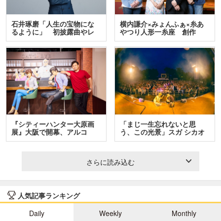
石井琢磨「人生の宝物にな
横内謙介×みょんふぁ×糸あ
るように」 初披露曲やレ
やつり人形一糸座 創作
ア…
人…
『シティーハンター大原画
「まじ一生忘れないと思
展』大阪で開幕、アルコ
う、この光景」スガ シカオ
＆…
と…
さらに読み込む
人気記事ランキング
Daily
Weekly
Monthly