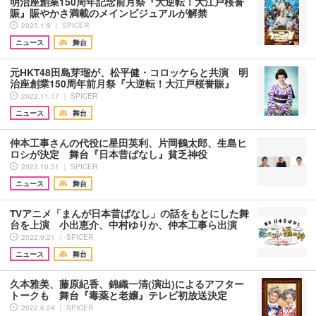
明治座創業150周年記念前月祭『大逆転！大江戸桜誉
賑』賑やかさ満載のメインビジュアルが解禁
2023.1.9 ｜ SPICER
ニュース
舞台
元HKT48田島芽瑠が、松平健・コロッケらと共演 明
治座創業150周年前月祭『大逆転！大江戸桜誉賑』
2022.11.17 ｜ SPICER
ニュース
舞台
仲本工事さんの代役に星田英利、片岡鶴太郎、生島ヒ
ロシが決定 舞台『日本昔ばなし』貧乏神役
2022.10.31 ｜ SPICER
ニュース
舞台
TVアニメ「まんが日本昔ばなし」の話をもとにした舞
台を上演 小出恵介、中村ゆりか、仲本工事ら出演
2022.9.21 ｜ SPICER
ニュース
舞台
久本雅美、藤原紀香、錦織一清(演出)によるアフター
トークも 舞台『毒薬と老嬢』テレビ初放送決定
2022.6.24 ｜ SPICER