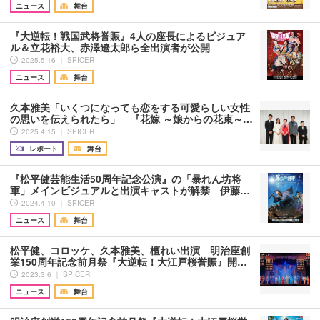
ニュース
舞台
『大逆転！戦国武将誉賑』4人の座長によるビジュア
ル＆立花裕大、赤澤遼太郎ら全出演者が公開
2025.5.16 ｜ SPICER
ニュース
舞台
久本雅美「いくつになっても恋をする可愛らしい女性
の思いを伝えられたら」 『花嫁 ～娘からの花束～…
2025.4.15 ｜ SPICER
レポート
舞台
『松平健芸能生活50周年記念公演』の「暴れん坊将
軍」メインビジュアルと出演キャストが解禁 伊藤…
2024.4.10 ｜ SPICER
ニュース
舞台
松平健、コロッケ、久本雅美、檀れい出演 明治座創
業150周年記念前月祭『大逆転！大江戸桜誉賑』開…
2023.3.6 ｜ SPICER
ニュース
舞台