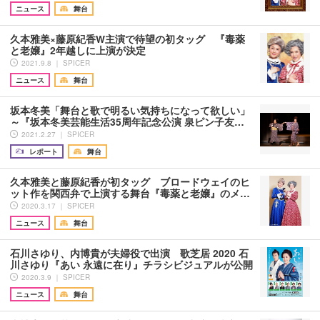
ニュース
舞台
久本雅美×藤原紀香W主演で待望の初タッグ 『毒薬
と老嬢』2年越しに上演が決定
2021.9.8 ｜ SPICER
ニュース
舞台
坂本冬美「舞台と歌で明るい気持ちになって欲しい」
～『坂本冬美芸能生活35周年記念公演 泉ピン子友…
2021.2.27 ｜ SPICER
レポート
舞台
久本雅美と藤原紀香が初タッグ ブロードウェイのヒ
ット作を関西弁で上演する舞台『毒薬と老嬢』のメ…
2020.3.17 ｜ SPICER
ニュース
舞台
石川さゆり、内博貴が夫婦役で出演 歌芝居 2020 石
川さゆり『あい 永遠に在り』チラシビジュアルが公開
2020.3.9 ｜ SPICER
ニュース
舞台