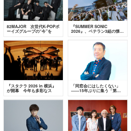
82MAJOR 次世代K-POPボ
『SUMMER SONIC
ーイズグループの“今”を
2026』、ベテラン3組の懐…
訊…
『スタクラ 2026 in 横浜』
「同窓会にはしたくない」
が開幕 今年も多彩なス
――15年ぶりに集う「第…
テ…