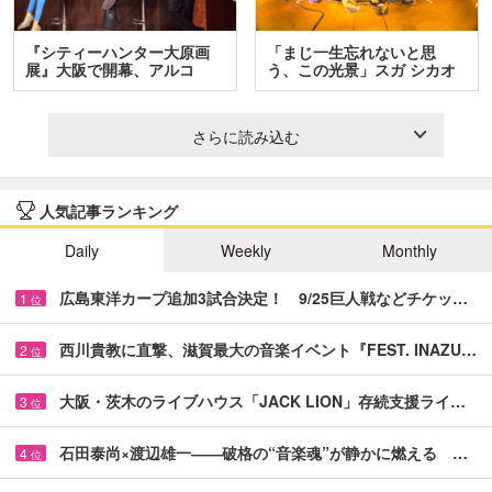
『シティーハンター大原画
「まじ一生忘れないと思
展』大阪で開幕、アルコ
う、この光景」スガ シカオ
＆…
と…
さらに読み込む
人気記事ランキング
Daily
Weekly
Monthly
広島東洋カープ追加3試合決定！ 9/25巨人戦などチケッ…
1
位
西川貴教に直撃、滋賀最大の音楽イベント『FEST. INAZU…
2
位
大阪・茨木のライブハウス「JACK LION」存続支援ライ…
3
位
石田泰尚×渡辺雄一――破格の“音楽魂”が静かに燃える …
4
位