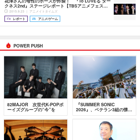
花澤さんの母性のポーズが炸裂！ 『To LOVEる ダー
クネス2nd』ステージレポート【TBSアニメフェス…
2015.9.23 ｜ アニメイトタイムズ
レポート
アニメ/ゲーム
POWER PUSH
82MAJOR 次世代K-POPボ
『SUMMER SONIC
ーイズグループの“今”を
2026』、ベテラン3組の懐…
訊…