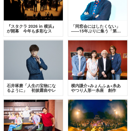
『スタクラ 2026 in 横浜』
「同窓会にはしたくない」
が開幕 今年も多彩なス
――15年ぶりに集う「第…
テ…
石井琢磨「人生の宝物にな
横内謙介×みょんふぁ×糸あ
るように」 初披露曲やレ
やつり人形一糸座 創作
ア…
人…