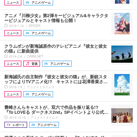
ニュース
アニメ/ゲーム
アニメ『川柳少女』第2弾キービジュアル&キャラクタ
ービジュアルとキャスト情報も公開！
2019.1.10 ｜ SPICER
ニュース
アニメ/ゲーム
クラムボンが新海誠原作のテレビアニメ『彼女と彼女
の猫』に新曲提供
2016.2.8 ｜ CINRA.NET
ニュース
音楽
アニメ/ゲーム
新海誠氏の自主制作『彼女と彼女の猫』が、新鋭スタ
ッフによりTVアニメ化!? キャストには花澤香菜さ…
2016.1.9 ｜ アニメイトタイムズ
ニュース
アニメ/ゲーム
豊崎さんらキャストが、双六で作品を振り返る!?
『To LOVEる ダークネス2nd』SPイベントより公式…
2015.12.15 ｜ アニメイトタイムズ
レポート
アニメ/ゲーム