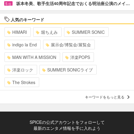
坂本冬美、歌手生活40周年記念でおくる明治座公演のメイ…
5
位
人気のキーワード
HIMARI
堀ちえみ
SUMMER SONIC
indigo la End
展示会/博覧会/展覧会
MAN WITH A MISSION
洋楽POPS
洋楽ロック
SUMMER SONICライブ
The Strokes
キーワードをもっと見る
SPICEの公式アカウントをフォローして
最新のエンタメ情報を手に入れよう