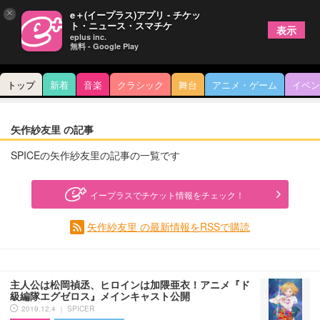
×
e＋(イープラス)アプリ - チケッ
ト・ニュース・スマチケ
表示
eplus inc.
無料 - Google Play
トップ
新着
音楽
クラシック
舞台
アニメ・ゲーム
イベン
矢作紗友里 の記事
SPICEの矢作紗友里の記事の一覧です
イープラスでチケット情報をチェック！
矢作紗友里 の最新情報をRSSで購読
主人公は松岡禎丞、ヒロインは加隈亜衣！アニメ『ド
級編隊エグゼロス』メインキャスト公開
2019.12.4 ｜ SPICER