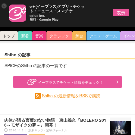
×
e＋(イープラス)アプリ - チケッ
ト・ニュース・スマチケ
表示
eplus inc.
無料 - Google Play
トップ
新着
音楽
クラシック
舞台
アニメ・ゲーム
イベン
Shiho の記事
SPICEのShiho の記事の一覧です
イープラスでチケット情報をチェック！
Shiho の最新情報をRSSで購読
肉体が語る言葉のない物語 東山義久『BOLERO 201
6～モザイクの夢～』開幕！
2016.11.3 ｜ 演劇キック - 宝塚ジャーナル