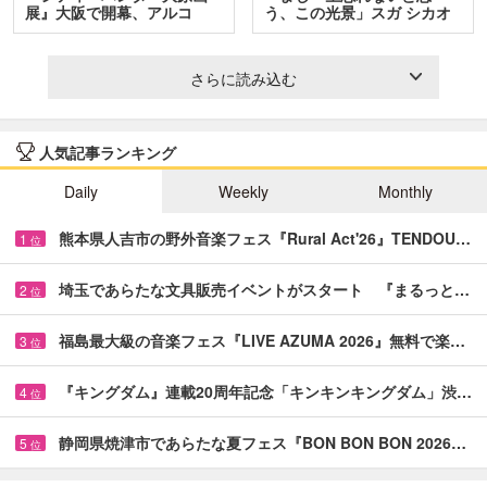
展』大阪で開幕、アルコ
う、この光景」スガ シカオ
＆…
と…
さらに読み込む
人気記事ランキング
Daily
Weekly
Monthly
熊本県人吉市の野外音楽フェス『Rural Act'26』TENDOU…
1
位
埼玉であらたな文具販売イベントがスタート 『まるっと…
2
位
福島最大級の音楽フェス『LIVE AZUMA 2026』無料で楽…
3
位
『キングダム』連載20周年記念「キンキンキングダム」渋…
4
位
静岡県焼津市であらたな夏フェス『BON BON BON 2026…
5
位