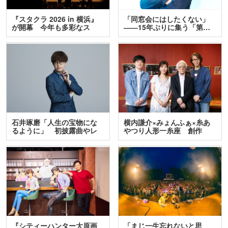
『スタクラ 2026 in 横浜』
「同窓会にはしたくない」
が開幕 今年も多彩なス
――15年ぶりに集う「第…
テ…
石井琢磨「人生の宝物にな
横内謙介×みょんふぁ×糸あ
るように」 初披露曲やレ
やつり人形一糸座 創作
ア…
人…
『シティーハンター大原画
「まじ一生忘れないと思