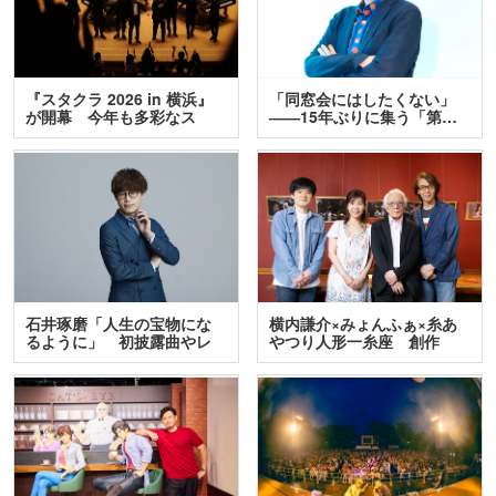
『スタクラ 2026 in 横浜』
「同窓会にはしたくない」
が開幕 今年も多彩なス
――15年ぶりに集う「第…
テ…
石井琢磨「人生の宝物にな
横内謙介×みょんふぁ×糸あ
るように」 初披露曲やレ
やつり人形一糸座 創作
ア…
人…