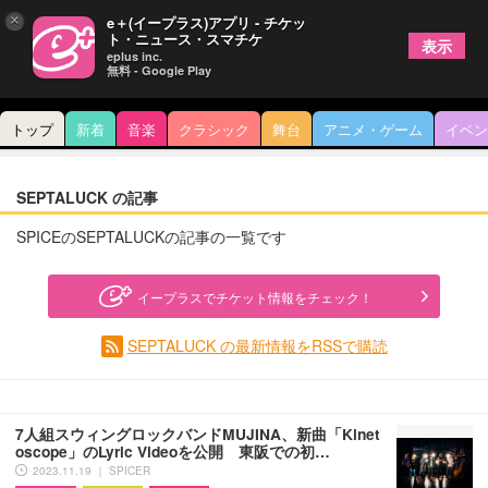
×
e＋(イープラス)アプリ - チケッ
ト・ニュース・スマチケ
表示
eplus inc.
無料 - Google Play
トップ
新着
音楽
クラシック
舞台
アニメ・ゲーム
イベン
SEPTALUCK の記事
SPICEのSEPTALUCKの記事の一覧です
イープラスでチケット情報をチェック！
SEPTALUCK の最新情報をRSSで購読
7人組スウィングロックバンドMUJINA、新曲「Kinet
oscope」のLyric Videoを公開 東阪での初…
2023.11.19 ｜ SPICER