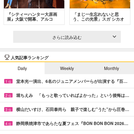
『シティーハンター大原画
「まじ一生忘れないと思
展』大阪で開幕、アルコ
う、この光景」スガ シカオ
＆…
と…
さらに読み込む
人気記事ランキング
Daily
Weekly
Monthly
堂本光一演出、6名のジュニアメンバーらが出演する『百…
1
位
堀ちえみ 「もっと歌っていればよかった」という後悔は…
2
位
横山だいすけ、石田泰尚ら 親子で楽しむ”うた”から圧巻…
3
位
静岡県焼津市であらたな夏フェス『BON BON BON 2026…
4
位