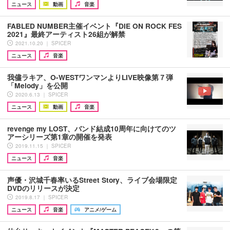
ニュース
動画
音楽
FABLED NUMBER主催イベント『DIE ON ROCK FES
2021』最終アーティスト26組が解禁
2021.10.20 ｜ SPICER
ニュース
音楽
我儘ラキア、O-WESTワンマンよりLIVE映像第７弾
「Melody」を公開
2020.6.13 ｜ SPICER
ニュース
動画
音楽
revenge my LOST、バンド結成10周年に向けてのツ
アーシリーズ第1章の開催を発表
2019.11.15 ｜ SPICER
ニュース
音楽
声優・沢城千春率いるStreet Story、ライブ会場限定
DVDのリリースが決定
2019.8.17 ｜ SPICER
ニュース
音楽
アニメ/ゲーム