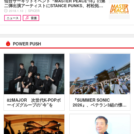
仙台サーキットイベント『MASTER PEACE'18』の第
二弾出演アーティストにSTANCE PUNKS、村松拓…
2018.1.10 ｜ SPICER
ニュース
音楽
POWER PUSH
82MAJOR 次世代K-POPボ
『SUMMER SONIC
ーイズグループの“今”を
2026』、ベテラン3組の懐…
訊…