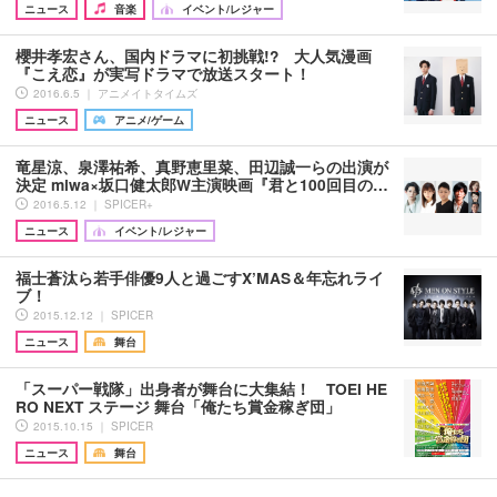
ニュース
音楽
イベント/レジャー
櫻井孝宏さん、国内ドラマに初挑戦!? 大人気漫画
『こえ恋』が実写ドラマで放送スタート！
2016.6.5 ｜ アニメイトタイムズ
ニュース
アニメ/ゲーム
竜星涼、泉澤祐希、真野恵里菜、田辺誠一らの出演が
決定 miwa×坂口健太郎W主演映画『君と100回目の…
2016.5.12 ｜ SPICER+
ニュース
イベント/レジャー
福士蒼汰ら若手俳優9人と過ごすX’MAS＆年忘れライ
ブ！
2015.12.12 ｜ SPICER
ニュース
舞台
「スーパー戦隊」出身者が舞台に大集結！ TOEI HE
RO NEXT ステージ 舞台「俺たち賞金稼ぎ団」
2015.10.15 ｜ SPICER
ニュース
舞台