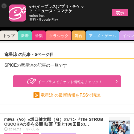
×
e＋(イープラス)アプリ - チケッ
ト・ニュース・スマチケ
表示
eplus inc.
無料 - Google Play
トップ
新着
音楽
クラシック
舞台
アニメ・ゲーム
イベン
竜星涼 の記事 - 5ページ目
SPICEの竜星涼の記事の一覧です
イープラスでチケット情報をチェック！
竜星涼 の最新情報をRSSで購読
miwa（Vo）×坂口健太郎（Ｇ）のバンドThe STROB
OSCORPの姿を公開 映画『君と100回目の…
2016.7.3 ｜ SPICER+