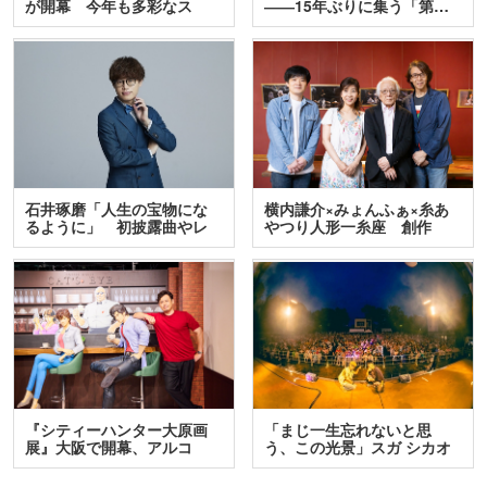
が開幕 今年も多彩なス
――15年ぶりに集う「第…
テ…
石井琢磨「人生の宝物にな
横内謙介×みょんふぁ×糸あ
るように」 初披露曲やレ
やつり人形一糸座 創作
ア…
人…
『シティーハンター大原画
「まじ一生忘れないと思
展』大阪で開幕、アルコ
う、この光景」スガ シカオ
＆…
と…