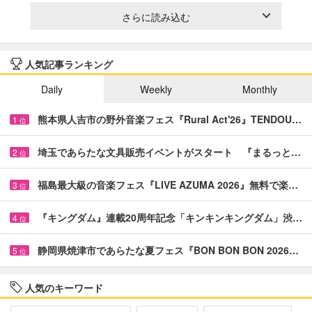
さらに読み込む
人気記事ランキング
Daily
Weekly
Monthly
熊本県人吉市の野外音楽フェス『Rural Act'26』TENDOU…
1
位
埼玉であらたな文具販売イベントがスタート 『まるっと…
2
位
福島最大級の音楽フェス『LIVE AZUMA 2026』無料で楽…
3
位
『キングダム』連載20周年記念「キンキンキングダム」渋…
4
位
静岡県焼津市であらたな夏フェス『BON BON BON 2026…
5
位
人気のキーワード