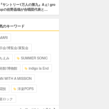
『サントリー1万人の第九』Aぇ! gro
upの佐野晶哉が合唱団代表と…
気のキーワード
MARI
示会/博覧会/展覧会
ちえみ
SUMMER SONIC
術館/博物館
indigo la End
N WITH A MISSION
闘技
洋楽POPS
楽ロック