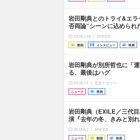
岩田剛典とのトライ&エラ
否両論”シーンに込められ
2018.7.16 ｜ SPICER
動画
インタビュー
映画
岩田剛典が別所哲也に「運
る、最後はハグ
2018.7.1 ｜ 音楽ナタリー
ニュース
映画
岩田剛典（EXILE／三代目J S
演『去年の冬、きみと別れ
2018.6.7 ｜ SPICER
ニュース
動画
映画