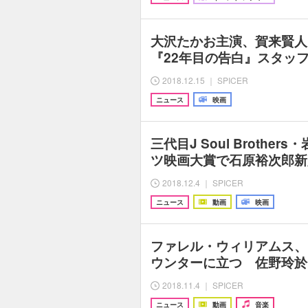
大沢たかお主演、賀来賢人
『22年目の告白』スタッ
2018.12.15 ｜ SPICER
ニュース
映画
三代目J Soul Brothe
ツ映画大賞で石原裕次郎新
2018.12.4 ｜ SPICER
ニュース
動画
映画
ファレル・ウィリアムス、
ウンターに立つ 佐野玲於
2018.11.4 ｜ SPICER
ニュース
動画
音楽