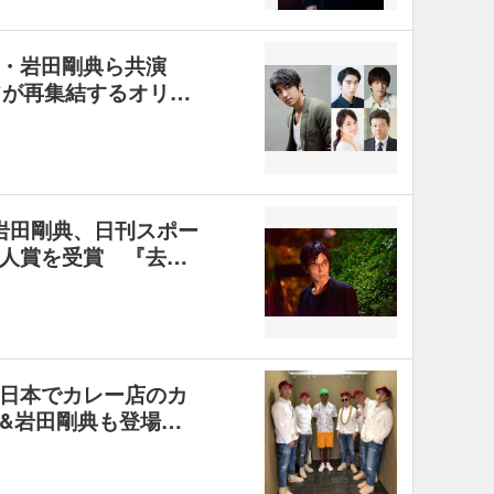
・岩田剛典ら共演
フが再集結するオリ…
rs・岩田剛典、日刊スポー
人賞を受賞 『去…
日本でカレー店のカ
&岩田剛典も登場…