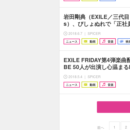
岩田剛典（EXILE／三代目 J S
s）、びしょぬれで「正社
2018.6.7 ｜ SPICER
ニュース
動画
音楽
映
EXILE FRIDAY第4弾楽曲
BE 50人が出演し心温まるLy
2018.5.4 ｜ SPICER
ニュース
動画
音楽
1
2
前へ