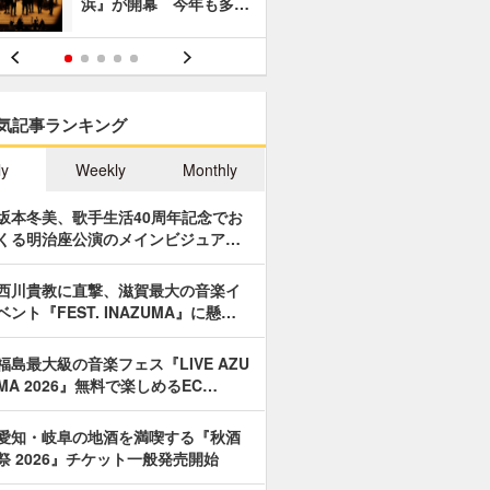
浜』が開幕 今年も多…
あやつり人
気記事ランキング
ly
Weekly
Monthly
坂本冬美、歌手生活40周年記念でお
くる明治座公演のメインビジュア…
西川貴教に直撃、滋賀最大の音楽イ
ベント『FEST. INAZUMA』に懸…
福島最大級の音楽フェス『LIVE AZU
MA 2026』無料で楽しめるEC…
愛知・岐阜の地酒を満喫する『秋酒
祭 2026』チケット一般発売開始