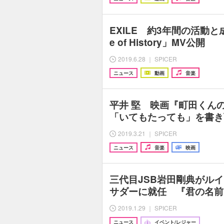
EXILE 約3年間の活動と
e of History」MV公開
2019.6.28 ｜ SPICER
ニュース
動画
音楽
平井 堅 映画『町田くん
「いてもたっても」を書き
2019.3.21 ｜ SPICER
ニュース
音楽
映画
三代目JSB岩田剛典がル
サダーに就任 『君の名前
2019.1.29 ｜ SPICER
ニュース
イベント/レジャー