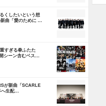
明るくしたいという想
の新曲「愛のために …
重すぎる拳ふたた
公開シーン含むベス…
ERSが新曲「SCARLE
全世界へ生配…