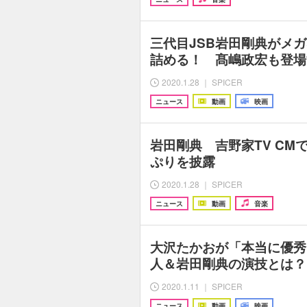
三代目JSB岩田剛典がメ
詰める！ 髙嶋政宏も登場
2020.1.28 ｜ SPICER
ニュース
動画
映画
岩田剛典 吉野家TV CM
ぷりを披露
2020.1.28 ｜ SPICER
ニュース
動画
音楽
大沢たかおが「本当に優秀
人＆岩田剛典の演技とは？
2020.1.11 ｜ SPICER
ニュース
動画
映画