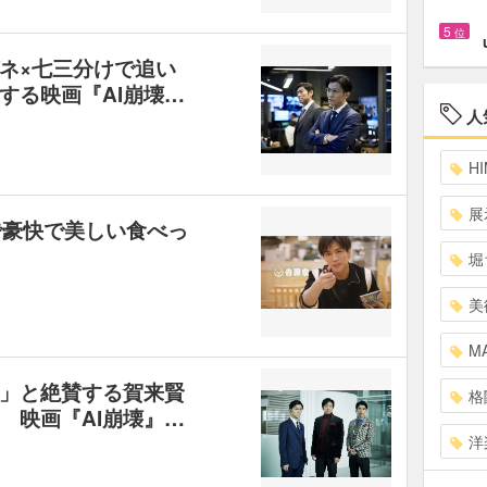
5
位
ガネ×七三分けで追い
する映画『AI崩壊…
人
HI
展
で豪快で美しい食べっ
堀
美
MA
」と絶賛する賀来賢
格
 映画『AI崩壊』…
洋