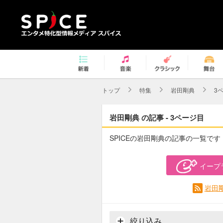
トップ
特集
岩田剛典
3
岩田剛典 の記事 - 3ページ目
SPICEの岩田剛典の記事の一覧です
イープ
岩田
絞り込み