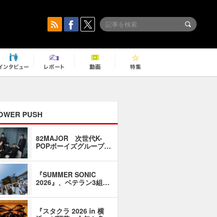
OWER PUSH
82MAJOR 次世代K-
「同窓会に
POPボーイズグループ…
い」――1
『SUMMER SONIC
石井琢磨「
2026』、ベテラン3組…
なるように
『スタクラ 2026 in 横
横内謙介×