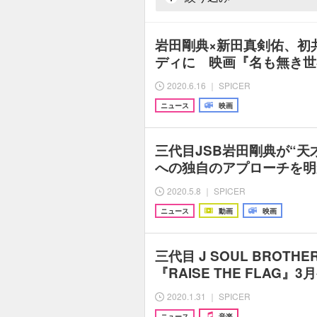
岩田剛典×新田真剣佑、初
ディに 映画『名も無き世
2020.6.16 ｜ SPICER
ニュース
映画
三代目JSB岩田剛典が“天
への独自のアプローチを明か
2020.5.8 ｜ SPICER
ニュース
動画
映画
三代目 J SOUL BROT
『RAISE THE FLAG
2020.1.31 ｜ SPICER
ニュース
音楽