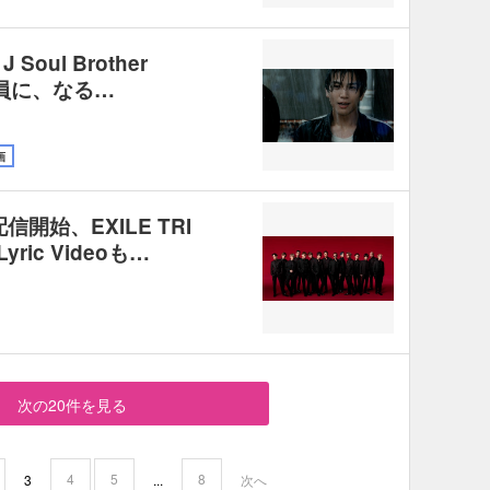
oul Brother
員に、なる…
画
配信開始、EXILE TRI
ric Videoも…
次の20件を見る
4
5
8
3
...
次へ