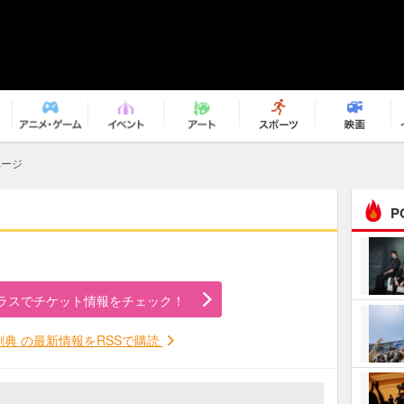
ページ
P
まるで原作の世界から飛
び出してきたよう！ 圧…
ラスでチケット情報をチェック！
ｅｐｌｕｓ ｗｅｅｋｅ
ｎｄ ｃｌｕｂ
剛典 の最新情報をRSSで購読
ＲｅｏＮａ“ピルグリム”