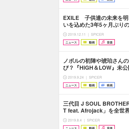
EXILE 子供達の未来を
いを込めた3年5ヶ月ぶり
2019.12.11 ｜ SPICER
ニュース
動画
音楽
ノボルの初陣や琥珀さんの
び？『HiGH＆LOW』未
2019.9.24 ｜ SPICER
ニュース
動画
映画
三代目 J SOUL BROTH
T feat. Afrojack」を
2019.8.4 ｜ SPICER
ニュース
動画
音楽