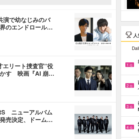
共演で幼なじみのバ
界のエンドロール…
人
Dai
才エリート捜査官”役
1
位
す 映画『AI 崩…
2
位
3
位
HERS ニューアルバム
』3月発売決定、ドーム…
4
位