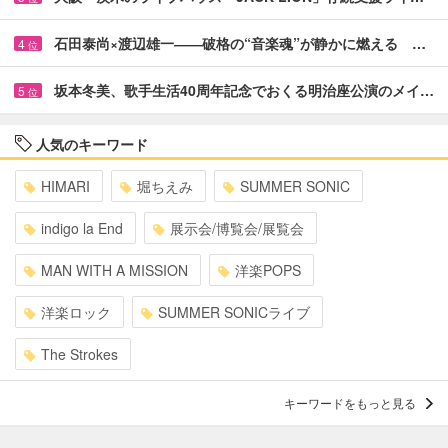
石田泰尚×渡辺雄一――破格の“音楽魂”が静かに燃える …
4
位
坂本冬美、歌手生活40周年記念でおくる明治座公演のメイ…
5
位
人気のキーワード
HIMARI
堀ちえみ
SUMMER SONIC
indigo la End
展示会/博覧会/展覧会
MAN WITH A MISSION
洋楽POPS
洋楽ロック
SUMMER SONICライブ
The Strokes
キーワードをもっと見る