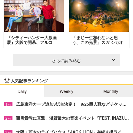
『シティーハンター大原画
「まじ一生忘れないと思
展』大阪で開幕、アルコ
う、この光景」スガ シカオ
＆…
と…
さらに読み込む
人気記事ランキング
Daily
Weekly
Monthly
広島東洋カープ追加3試合決定！ 9/25巨人戦などチケッ…
1
位
西川貴教に直撃、滋賀最大の音楽イベント『FEST. INAZU…
2
位
大阪・茨木のライブハウス「JACK LION」存続支援ライ…
3
位