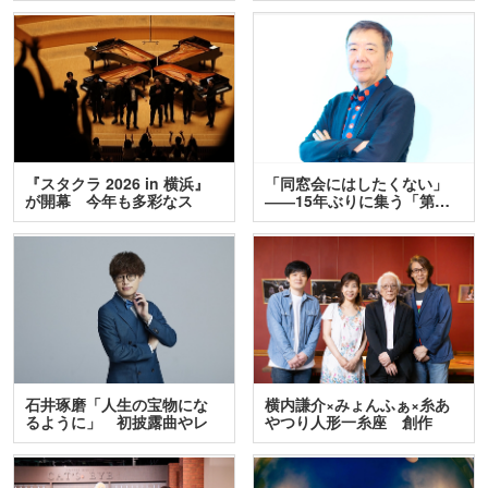
『スタクラ 2026 in 横浜』
「同窓会にはしたくない」
が開幕 今年も多彩なス
――15年ぶりに集う「第…
テ…
石井琢磨「人生の宝物にな
横内謙介×みょんふぁ×糸あ
るように」 初披露曲やレ
やつり人形一糸座 創作
ア…
人…