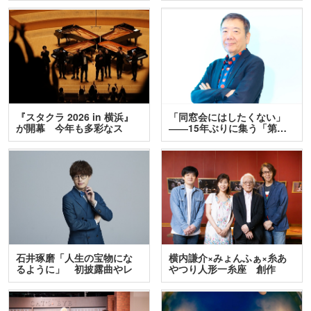
『スタクラ 2026 in 横浜』
「同窓会にはしたくない」
が開幕 今年も多彩なス
――15年ぶりに集う「第…
テ…
石井琢磨「人生の宝物にな
横内謙介×みょんふぁ×糸あ
るように」 初披露曲やレ
やつり人形一糸座 創作
ア…
人…