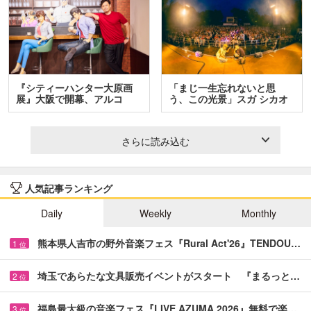
『シティーハンター大原画
「まじ一生忘れないと思
展』大阪で開幕、アルコ
う、この光景」スガ シカオ
＆…
と…
さらに読み込む
人気記事ランキング
Daily
Weekly
Monthly
熊本県人吉市の野外音楽フェス『Rural Act'26』TENDOU…
1
位
埼玉であらたな文具販売イベントがスタート 『まるっと…
2
位
福島最大級の音楽フェス『LIVE AZUMA 2026』無料で楽…
3
位