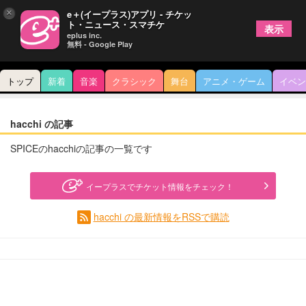
×
e＋(イープラス)アプリ - チケッ
ト・ニュース・スマチケ
表示
eplus inc.
無料 - Google Play
トップ
新着
音楽
クラシック
舞台
アニメ・ゲーム
イベン
hacchi の記事
SPICEのhacchiの記事の一覧です
イープラスでチケット情報をチェック！
hacchi の最新情報をRSSで購読