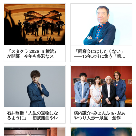
『スタクラ 2026 in 横浜』
「同窓会にはしたくない」
が開幕 今年も多彩なス
――15年ぶりに集う「第…
テ…
石井琢磨「人生の宝物にな
横内謙介×みょんふぁ×糸あ
るように」 初披露曲やレ
やつり人形一糸座 創作
ア…
人…