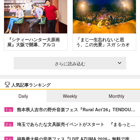
『シティーハンター大原画
「まじ一生忘れないと思
展』大阪で開幕、アルコ
う、この光景」スガ シカオ
＆…
と…
さらに読み込む
人気記事ランキング
Daily
Weekly
Monthly
熊本県人吉市の野外音楽フェス『Rural Act'26』TENDOU…
1
位
埼玉であらたな文具販売イベントがスタート 『まるっと…
2
位
福島最大級の音楽フェス『LIVE AZUMA 2026』無料で楽…
3
位