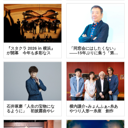
『スタクラ 2026 in 横浜』
「同窓会にはしたくない」
が開幕 今年も多彩なス
――15年ぶりに集う「第…
テ…
石井琢磨「人生の宝物にな
横内謙介×みょんふぁ×糸あ
るように」 初披露曲やレ
やつり人形一糸座 創作
ア…
人…