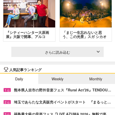
『シティーハンター大原画
「まじ一生忘れないと思
展』大阪で開幕、アルコ
う、この光景」スガ シカオ
＆…
と…
さらに読み込む
人気記事ランキング
Daily
Weekly
Monthly
熊本県人吉市の野外音楽フェス『Rural Act'26』TENDOU…
1
位
埼玉であらたな文具販売イベントがスタート 『まるっと…
2
位
福島最大級の音楽フェス『LIVE AZUMA 2026』無料で楽…
3
位