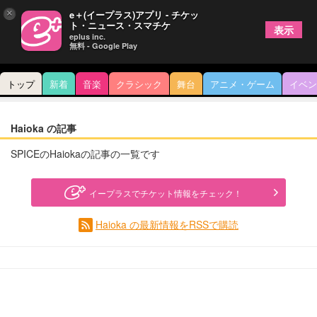
×
e＋(イープラス)アプリ - チケッ
ト・ニュース・スマチケ
表示
eplus inc.
無料 - Google Play
トップ
新着
音楽
クラシック
舞台
アニメ・ゲーム
イベン
Haioka の記事
SPICEのHaiokaの記事の一覧です
イープラスでチケット情報をチェック！
Haioka の最新情報をRSSで購読