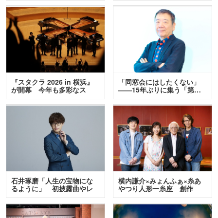
『スタクラ 2026 in 横浜』
「同窓会にはしたくない」
が開幕 今年も多彩なス
――15年ぶりに集う「第…
テ…
石井琢磨「人生の宝物にな
横内謙介×みょんふぁ×糸あ
るように」 初披露曲やレ
やつり人形一糸座 創作
ア…
人…