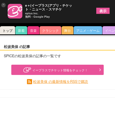
×
e＋(イープラス)アプリ - チケッ
ト・ニュース・スマチケ
表示
eplus inc.
無料 - Google Play
トップ
新着
音楽
クラシック
舞台
アニメ・ゲーム
イベン
松波美保 の記事
SPICEの松波美保の記事の一覧です
イープラスでチケット情報をチェック！
松波美保 の最新情報をRSSで購読