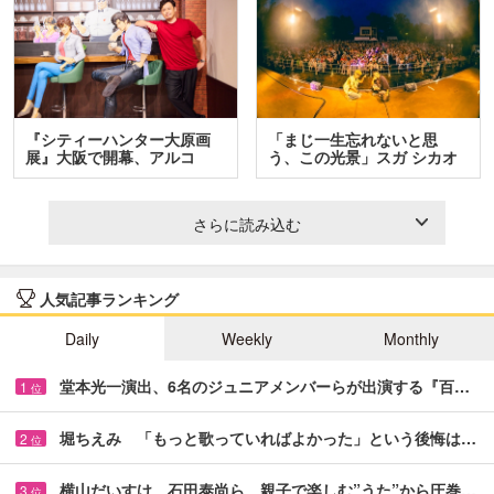
『シティーハンター大原画
「まじ一生忘れないと思
展』大阪で開幕、アルコ
う、この光景」スガ シカオ
＆…
と…
さらに読み込む
人気記事ランキング
Daily
Weekly
Monthly
堂本光一演出、6名のジュニアメンバーらが出演する『百…
1
位
堀ちえみ 「もっと歌っていればよかった」という後悔は…
2
位
横山だいすけ、石田泰尚ら 親子で楽しむ”うた”から圧巻…
3
位