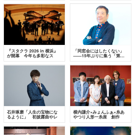
『スタクラ 2026 in 横浜』
「同窓会にはしたくない」
が開幕 今年も多彩なス
――15年ぶりに集う「第…
テ…
石井琢磨「人生の宝物にな
横内謙介×みょんふぁ×糸あ
るように」 初披露曲やレ
やつり人形一糸座 創作
ア…
人…