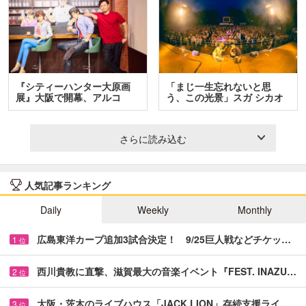
『シティーハンター大原画
「まじ一生忘れないと思
展』大阪で開幕、アルコ
う、この光景」スガ シカオ
＆…
と…
さらに読み込む
人気記事ランキング
Daily
Weekly
Monthly
広島東洋カープ追加3試合決定！ 9/25巨人戦などチケッ…
1
位
西川貴教に直撃、滋賀最大の音楽イベント『FEST. INAZU…
2
位
大阪・茨木のライブハウス「JACK LION」存続支援ライ…
3
位