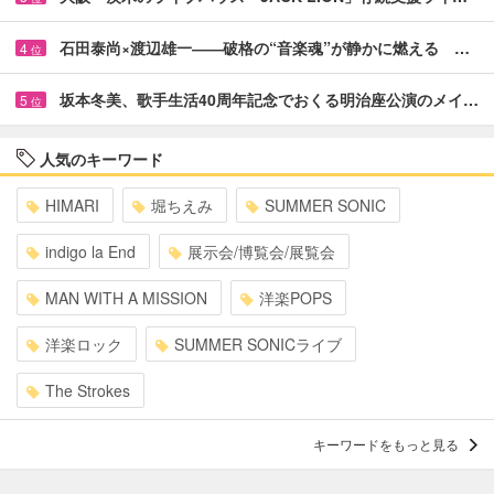
石田泰尚×渡辺雄一――破格の“音楽魂”が静かに燃える …
4
位
坂本冬美、歌手生活40周年記念でおくる明治座公演のメイ…
5
位
人気のキーワード
HIMARI
堀ちえみ
SUMMER SONIC
indigo la End
展示会/博覧会/展覧会
MAN WITH A MISSION
洋楽POPS
洋楽ロック
SUMMER SONICライブ
The Strokes
キーワードをもっと見る