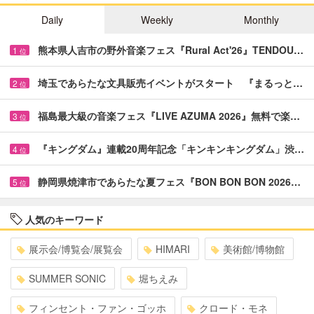
Daily
Weekly
Monthly
熊本県人吉市の野外音楽フェス『Rural Act'26』TENDOU…
1
位
埼玉であらたな文具販売イベントがスタート 『まるっと…
2
位
福島最大級の音楽フェス『LIVE AZUMA 2026』無料で楽…
3
位
『キングダム』連載20周年記念「キンキンキングダム」渋…
4
位
静岡県焼津市であらたな夏フェス『BON BON BON 2026…
5
位
人気のキーワード
展示会/博覧会/展覧会
HIMARI
美術館/博物館
SUMMER SONIC
堀ちえみ
フィンセント・ファン・ゴッホ
クロード・モネ