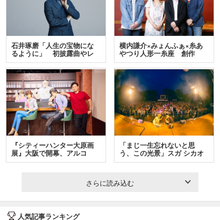
石井琢磨「人生の宝物にな
横内謙介×みょんふぁ×糸あ
るように」 初披露曲やレ
やつり人形一糸座 創作
ア…
人…
『シティーハンター大原画
「まじ一生忘れないと思
展』大阪で開幕、アルコ
う、この光景」スガ シカオ
＆…
と…
さらに読み込む
人気記事ランキング