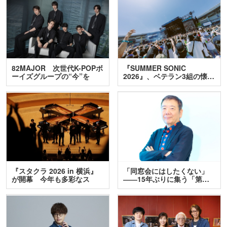
82MAJOR 次世代K-POPボ
『SUMMER SONIC
ーイズグループの“今”を
2026』、ベテラン3組の懐…
訊…
『スタクラ 2026 in 横浜』
「同窓会にはしたくない」
が開幕 今年も多彩なス
――15年ぶりに集う「第…
テ…