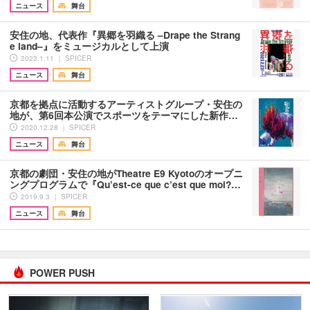
ニュース
舞台
安住の地、代表作『異郷を羽織る –Drape the Strang
e land–』をミュージカルとして上演
2023.1.11 ｜ SPICER
ニュース
舞台
京都を拠点に活動するアーティストグループ・安住の
地が、第6回本公演でスポーツをテーマにした新作…
2020.12.28 ｜ SPICER
ニュース
舞台
京都の劇団・安住の地がTheatre E9 Kyotoのオープニ
ングプログラムで『Qu’est-ce que c’est que moi?…
2019.9.3 ｜ SPICER
ニュース
舞台
POWER PUSH