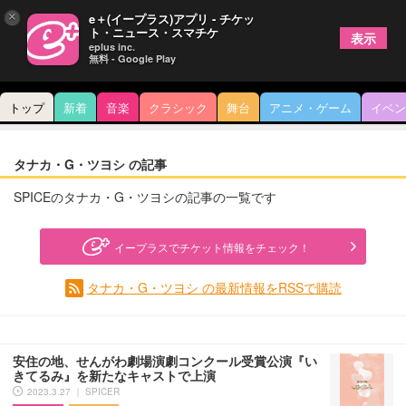
×
e＋(イープラス)アプリ - チケッ
ト・ニュース・スマチケ
表示
eplus inc.
無料 - Google Play
トップ
新着
音楽
クラシック
舞台
アニメ・ゲーム
イベン
タナカ・G・ツヨシ の記事
SPICEのタナカ・G・ツヨシの記事の一覧です
イープラスでチケット情報をチェック！
タナカ・G・ツヨシ の最新情報をRSSで購読
安住の地、せんがわ劇場演劇コンクール受賞公演『い
きてるみ』を新たなキャストで上演
2023.3.27 ｜ SPICER