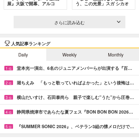
展』大阪で開幕、アルコ
う、この光景」スガ シカオ
＆…
と…
さらに読み込む
人気記事ランキング
Daily
Weekly
Monthly
堂本光一演出、6名のジュニアメンバーらが出演する『百…
1
位
堀ちえみ 「もっと歌っていればよかった」という後悔は…
2
位
横山だいすけ、石田泰尚ら 親子で楽しむ”うた”から圧巻…
3
位
静岡県焼津市であらたな夏フェス『BON BON BON 2026…
4
位
『SUMMER SONIC 2026』、ベテラン3組の懐メロだけで…
5
位