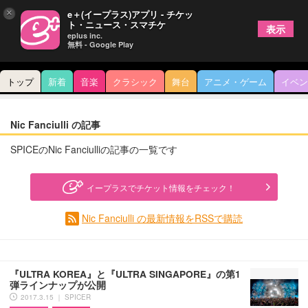
×
e＋(イープラス)アプリ - チケッ
ト・ニュース・スマチケ
表示
eplus inc.
無料 - Google Play
トップ
新着
音楽
クラシック
舞台
アニメ・ゲーム
イベン
Nic Fanciulli の記事
SPICEのNic Fanciulliの記事の一覧です
イープラスでチケット情報をチェック！
Nic Fanciulli の最新情報をRSSで購読
『ULTRA KOREA』と『ULTRA SINGAPORE』の第1
弾ラインナップが公開
2017.3.15 ｜ SPICER