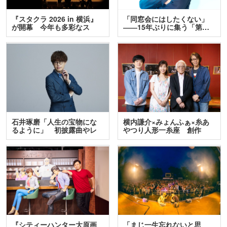
『スタクラ 2026 in 横浜』
「同窓会にはしたくない」
が開幕 今年も多彩なス
――15年ぶりに集う「第…
テ…
石井琢磨「人生の宝物にな
横内謙介×みょんふぁ×糸あ
るように」 初披露曲やレ
やつり人形一糸座 創作
ア…
人…
『シティーハンター大原画
「まじ一生忘れないと思