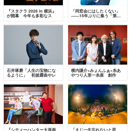
『スタクラ 2026 in 横浜』
「同窓会にはしたくない」
が開幕 今年も多彩なス
――15年ぶりに集う「第…
テ…
石井琢磨「人生の宝物にな
横内謙介×みょんふぁ×糸あ
るように」 初披露曲やレ
やつり人形一糸座 創作
ア…
人…
『シティーハンター大原画
「まじ一生忘れないと思