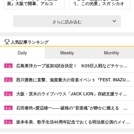
展』大阪で開幕、アルコ
う、この光景」スガ シカオ
＆…
と…
さらに読み込む
人気記事ランキング
Daily
Weekly
Monthly
広島東洋カープ追加3試合決定！ 9/25巨人戦などチケッ…
1
位
西川貴教に直撃、滋賀最大の音楽イベント『FEST. INAZU…
2
位
大阪・茨木のライブハウス「JACK LION」存続支援ライ…
3
位
石田泰尚×渡辺雄一――破格の“音楽魂”が静かに燃える …
4
位
坂本冬美、歌手生活40周年記念でおくる明治座公演のメイ…
5
位