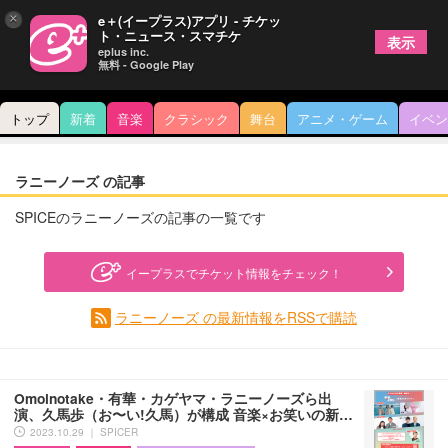
×
e＋(イープラス)アプリ - チケッ
ト・ニュース・スマチケ
表示
eplus inc.
無料 - Google Play
トップ
新着
音楽
クラシック
舞台
アニメ・ゲーム
イベン
ラニーノーズ の記事
SPICEのラニーノーズの記事の一覧です
イープラスでチケット情報をチェック！
ラニーノーズ の最新情報をRSSで購読
Omoinotake・有華・カゲヤマ・ラニーノーズら出
演、久馬歩（お〜い!久馬）が構成 音楽×お笑いの新…
2023.10.29 ｜ SPICER