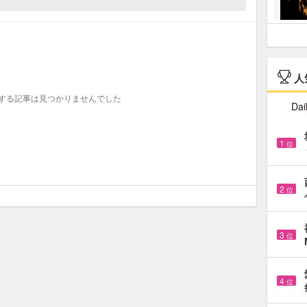
人
する記事は見つかりませんでした
Dai
1
位
2
位
3
位
4
位