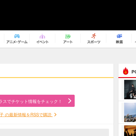
P
まるで原作の世界から飛
び出してきたよう！ 圧…
ラスでチケット情報をチェック！
ｅｐｌｕｓ ｗｅｅｋｅ
ｎｄ ｃｌｕｂ
子 の最新情報をRSSで購読
ＲｅｏＮａ“ピルグリム”