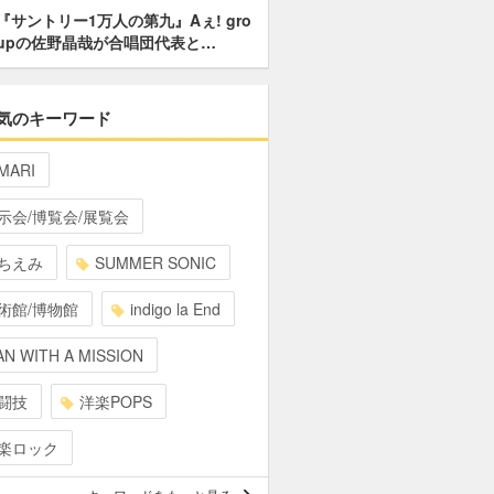
『サントリー1万人の第九』Aぇ! gro
upの佐野晶哉が合唱団代表と…
気のキーワード
MARI
示会/博覧会/展覧会
ちえみ
SUMMER SONIC
術館/博物館
indigo la End
N WITH A MISSION
闘技
洋楽POPS
楽ロック