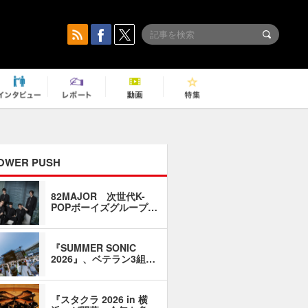
OWER PUSH
82MAJOR 次世代K-
「同窓会に
POPボーイズグループ…
い」――1
『SUMMER SONIC
石井琢磨「
2026』、ベテラン3組…
なるように
『スタクラ 2026 in 横
横内謙介×