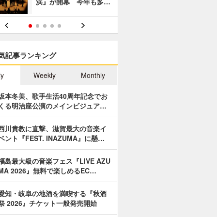
浜』が開幕 今年も多…
あやつり人
気記事ランキング
ly
Weekly
Monthly
坂本冬美、歌手生活40周年記念でお
くる明治座公演のメインビジュア…
西川貴教に直撃、滋賀最大の音楽イ
ベント『FEST. INAZUMA』に懸…
福島最大級の音楽フェス『LIVE AZU
MA 2026』無料で楽しめるEC…
愛知・岐阜の地酒を満喫する『秋酒
祭 2026』チケット一般発売開始