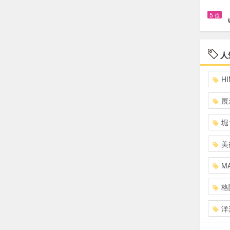
5
位
人
HI
展
堀
美
MA
格
洋