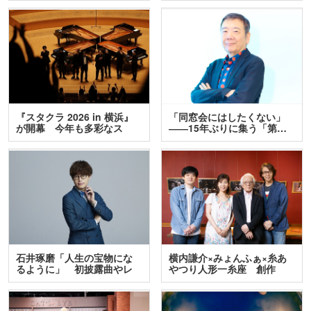
『スタクラ 2026 in 横浜』
「同窓会にはしたくない」
が開幕 今年も多彩なス
――15年ぶりに集う「第…
テ…
石井琢磨「人生の宝物にな
横内謙介×みょんふぁ×糸あ
るように」 初披露曲やレ
やつり人形一糸座 創作
ア…
人…