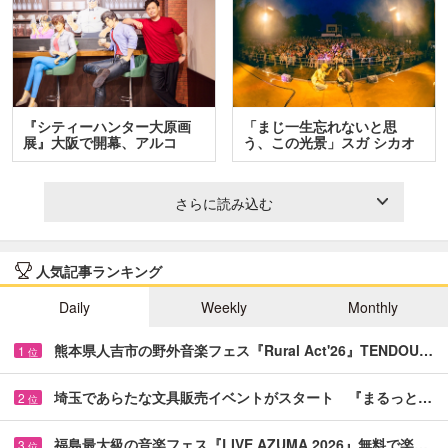
『シティーハンター大原画
「まじ一生忘れないと思
展』大阪で開幕、アルコ
う、この光景」スガ シカオ
＆…
と…
さらに読み込む
人気記事ランキング
Daily
Weekly
Monthly
熊本県人吉市の野外音楽フェス『Rural Act'26』TENDOU…
1
位
埼玉であらたな文具販売イベントがスタート 『まるっと…
2
位
福島最大級の音楽フェス『LIVE AZUMA 2026』無料で楽…
3
位