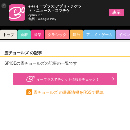
×
e＋(イープラス)アプリ - チケッ
ト・ニュース・スマチケ
表示
eplus inc.
無料 - Google Play
トップ
新着
音楽
クラシック
舞台
アニメ・ゲーム
イベン
霊チョールズ の記事
SPICEの霊チョールズの記事の一覧です
イープラスでチケット情報をチェック！
霊チョールズ の最新情報をRSSで購読