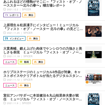
あふれるほどの情熱がそこに～『フィスト・オブ・ノ
ーススター〜北斗の拳〜』稽古場レポート
2021.12.2 ｜ SPICER
レポート
舞台
上原理生＆松原凜子にインタビュー！ミュージカル
『フィスト・オブ・ノースター 北斗の拳』の見どこ…
2021.11.25 ｜ SPICER
インタビュー
舞台
大貫勇輔、鍛え上げた肉体でケンシロウの力強さと美
しさを表現 ミュージカル『フィスト・オブ・ノー…
2021.11.18 ｜ SPICER
ニュース
動画
舞台
ホリプロステージのミュージカル3作品が対象、キャ
ストボイスやクリアボトルが当たるデジタルスタン…
2021.11.12 ｜ SPICER
ニュース
舞台
宣伝アンバサダーに本並健治＆丸山桂里奈夫妻が就
任 ミュージカル『フィスト・オブ・ノーススター…
2021.11.9 ｜ SPICER