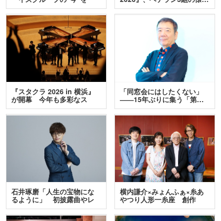
訊…
『スタクラ 2026 in 横浜』
「同窓会にはしたくない」
が開幕 今年も多彩なス
――15年ぶりに集う「第…
テ…
石井琢磨「人生の宝物にな
横内謙介×みょんふぁ×糸あ
るように」 初披露曲やレ
やつり人形一糸座 創作
ア…
人…