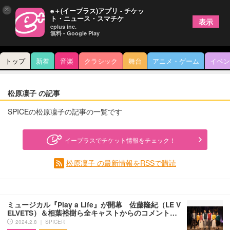
×
e＋(イープラス)アプリ - チケッ
ト・ニュース・スマチケ
表示
eplus inc.
無料 - Google Play
トップ
新着
音楽
クラシック
舞台
アニメ・ゲーム
イベン
松原凜子 の記事
SPICEの松原凜子の記事の一覧です
イープラスでチケット情報をチェック！
松原凜子 の最新情報をRSSで購読
ミュージカル『Play a Life』が開幕 佐藤隆紀（LE V
ELVETS）＆相葉裕樹ら全キャストからのコメント…
2024.2.8 ｜ SPICER