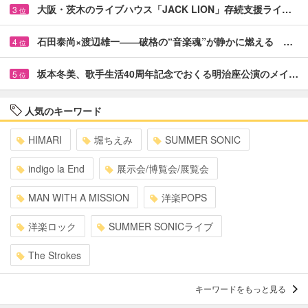
大阪・茨木のライブハウス「JACK LION」存続支援ライ…
3
位
石田泰尚×渡辺雄一――破格の“音楽魂”が静かに燃える …
4
位
坂本冬美、歌手生活40周年記念でおくる明治座公演のメイ…
5
位
人気のキーワード
HIMARI
堀ちえみ
SUMMER SONIC
indigo la End
展示会/博覧会/展覧会
MAN WITH A MISSION
洋楽POPS
洋楽ロック
SUMMER SONICライブ
The Strokes
キーワードをもっと見る