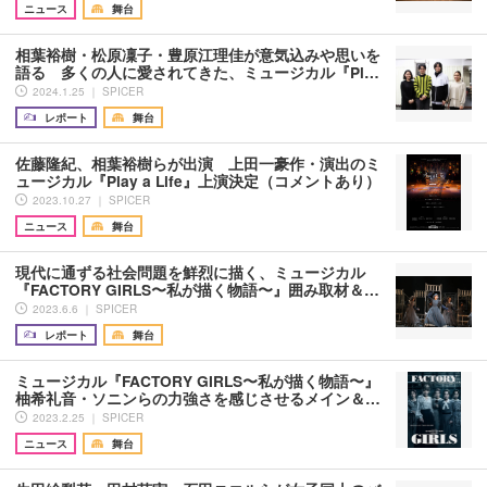
ニュース
舞台
相葉裕樹・松原凜子・豊原江理佳が意気込みや思いを
語る 多くの人に愛されてきた、ミュージカル『Pl…
2024.1.25 ｜ SPICER
レポート
舞台
佐藤隆紀、相葉裕樹らが出演 上田一豪作・演出のミ
ュージカル『Play a Life』上演決定（コメントあり）
2023.10.27 ｜ SPICER
ニュース
舞台
現代に通ずる社会問題を鮮烈に描く、ミュージカル
『FACTORY GIRLS〜私が描く物語〜』囲み取材＆…
2023.6.6 ｜ SPICER
レポート
舞台
ミュージカル『FACTORY GIRLS〜私が描く物語〜』
柚希礼音・ソニンらの力強さを感じさせるメイン＆…
2023.2.25 ｜ SPICER
ニュース
舞台