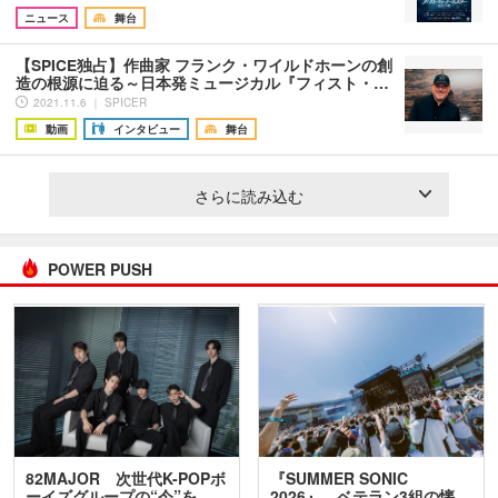
ニュース
舞台
【SPICE独占】作曲家 フランク・ワイルドホーンの創
造の根源に迫る～日本発ミュージカル『フィスト・…
2021.11.6 ｜ SPICER
動画
インタビュー
舞台
さらに読み込む
POWER PUSH
82MAJOR 次世代K-POPボ
『SUMMER SONIC
ーイズグループの“今”を
2026』、ベテラン3組の懐…