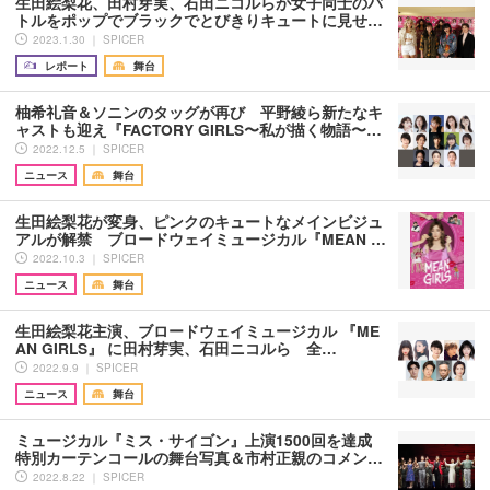
生田絵梨花、田村芽実、石田ニコルらが女子同士のバ
トルをポップでブラックでとびきりキュートに見せ…
2023.1.30 ｜ SPICER
レポート
舞台
柚希礼音＆ソニンのタッグが再び 平野綾ら新たなキ
ャストも迎え『FACTORY GIRLS〜私が描く物語〜…
2022.12.5 ｜ SPICER
ニュース
舞台
生田絵梨花が変身、ピンクのキュートなメインビジュ
アルが解禁 ブロードウェイミュージカル『MEAN …
2022.10.3 ｜ SPICER
ニュース
舞台
生田絵梨花主演、ブロードウェイミュージカル 『ME
AN GIRLS』 に田村芽実、石田ニコルら 全…
2022.9.9 ｜ SPICER
ニュース
舞台
ミュージカル『ミス・サイゴン』上演1500回を達成
特別カーテンコールの舞台写真＆市村正親のコメン…
2022.8.22 ｜ SPICER