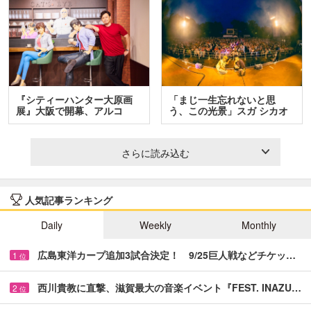
『シティーハンター大原画
「まじ一生忘れないと思
展』大阪で開幕、アルコ
う、この光景」スガ シカオ
＆…
と…
さらに読み込む
人気記事ランキング
Daily
Weekly
Monthly
広島東洋カープ追加3試合決定！ 9/25巨人戦などチケッ…
1
位
西川貴教に直撃、滋賀最大の音楽イベント『FEST. INAZU…
2
位