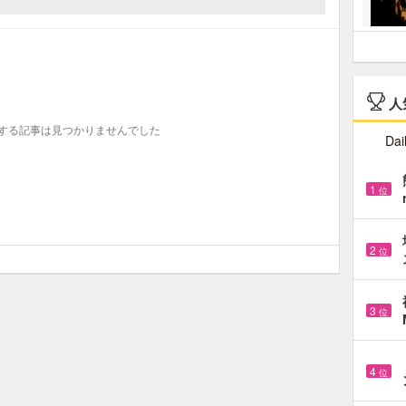
人
する記事は見つかりませんでした
Dai
1
位
2
位
3
位
4
位