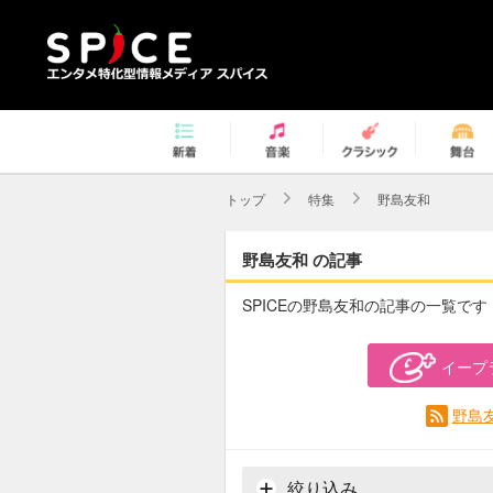
トップ
特集
野島友和
野島友和 の記事
SPICEの野島友和の記事の一覧です
イープ
野島
絞り込み