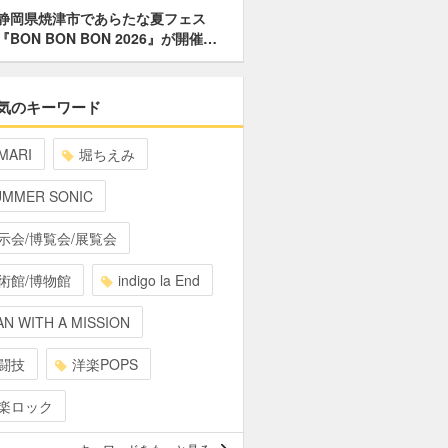
静岡県焼津市であらたな夏フェス
『BON BON BON 2026』が開催…
気のキーワード
MARI
堀ちえみ
UMMER SONIC
示会/博覧会/展覧会
術館/博物館
indigo la End
N WITH A MISSION
闘技
洋楽POPS
楽ロック