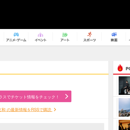
P
まるで原作の世界から飛
び出してきたよう！ 圧…
ラスでチケット情報をチェック！
ｅｐｌｕｓ ｗｅｅｋｅ
ｎｄ ｃｌｕｂ
友和 の最新情報をRSSで購読
ＲｅｏＮａ“ピルグリム”