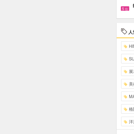
5
位
人
HI
S
展
美
MA
格
洋