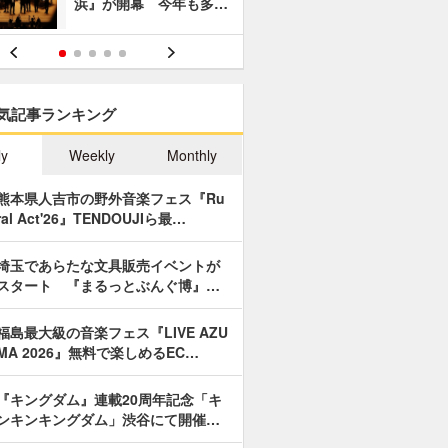
浜』が開幕 今年も多…
あやつり人
気記事ランキング
ly
Weekly
Monthly
熊本県人吉市の野外音楽フェス『Ru
ral Act'26』TENDOUJIら最…
埼玉であらたな文具販売イベントが
スタート 『まるっとぶんぐ博』…
福島最大級の音楽フェス『LIVE AZU
MA 2026』無料で楽しめるEC…
『キングダム』連載20周年記念「キ
ンキンキングダム」渋谷にて開催…