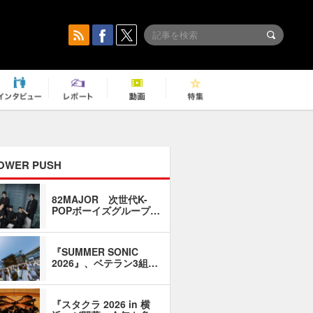
OWER PUSH
82MAJOR 次世代K-
「同窓会に
POPボーイズグループ…
い」――1
『SUMMER SONIC
石井琢磨「
2026』、ベテラン3組…
なるように
『スタクラ 2026 in 横
横内謙介×