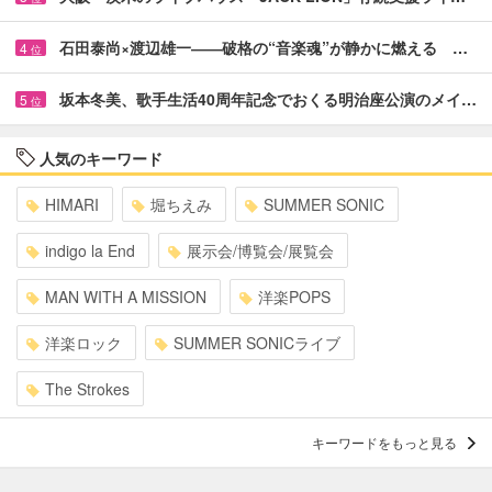
石田泰尚×渡辺雄一――破格の“音楽魂”が静かに燃える …
4
位
坂本冬美、歌手生活40周年記念でおくる明治座公演のメイ…
5
位
人気のキーワード
HIMARI
堀ちえみ
SUMMER SONIC
indigo la End
展示会/博覧会/展覧会
MAN WITH A MISSION
洋楽POPS
洋楽ロック
SUMMER SONICライブ
The Strokes
キーワードをもっと見る