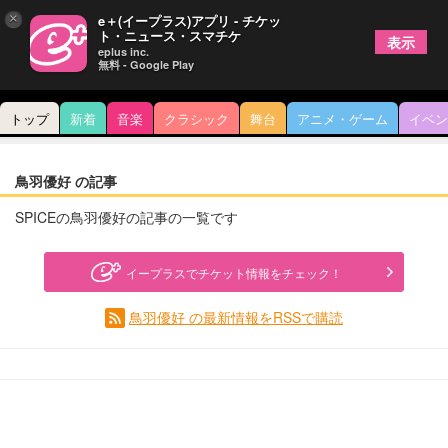
×
e＋(イープラス)アプリ - チケッ
ト・ニュース・スマチケ
表示
eplus inc.
無料 - Google Play
トップ
新着
音楽
クラシック
舞台
アニメ・ゲーム
イベン
鳥羽優好 の記事
SPICEの鳥羽優好の記事の一覧です
イープラスでチケット情報をチェック！
鳥羽優好 の最新情報をRSSで購読