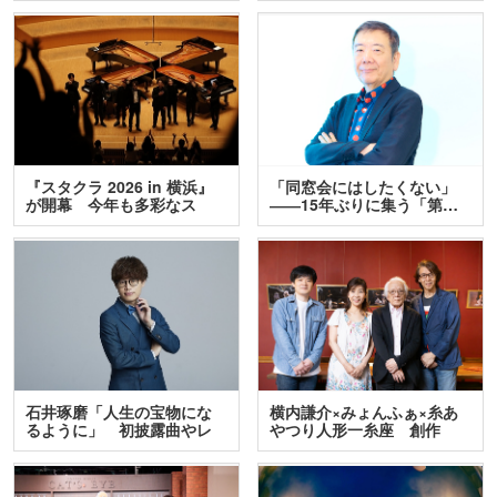
『スタクラ 2026 in 横浜』
「同窓会にはしたくない」
が開幕 今年も多彩なス
――15年ぶりに集う「第…
テ…
石井琢磨「人生の宝物にな
横内謙介×みょんふぁ×糸あ
るように」 初披露曲やレ
やつり人形一糸座 創作
ア…
人…