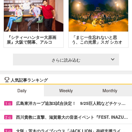
『シティーハンター大原画
「まじ一生忘れないと思
展』大阪で開幕、アルコ
う、この光景」スガ シカオ
＆…
と…
さらに読み込む
人気記事ランキング
Daily
Weekly
Monthly
広島東洋カープ追加3試合決定！ 9/25巨人戦などチケッ…
1
位
西川貴教に直撃、滋賀最大の音楽イベント『FEST. INAZU…
2
位
大阪・茨木のライブハウス「JACK LION」存続支援ライ…
3
位