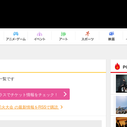
P
の一覧です
まるで原作の世界から飛
び出してきたよう！ 圧…
ラスでチケット情報をチェック！
ｅｐｌｕｓ ｗｅｅｋｅ
ｎｄ ｃｌｕｂ
火大会 の最新情報をRSSで購読
ＲｅｏＮａ“ピルグリム”