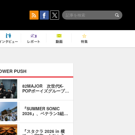
OWER PUSH
82MAJOR 次世代K-
「同窓会に
POPボーイズグループ…
い」――1
『SUMMER SONIC
石井琢磨「
2026』、ベテラン3組…
なるように
『スタクラ 2026 in 横
横内謙介×