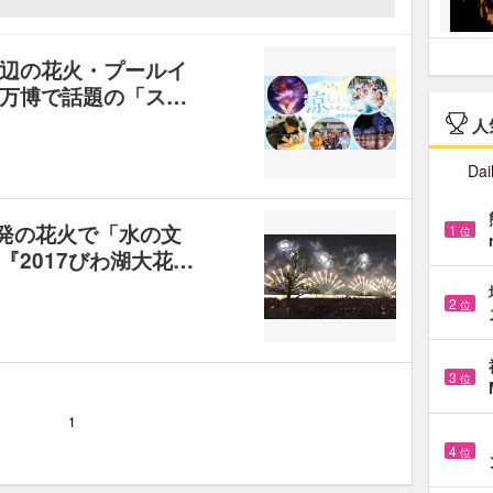
辺の花火・プールイ
万博で話題の「ス…
人
Dai
00発の花火で「水の文
1
位
2017びわ湖大花…
2
位
3
位
1
4
位