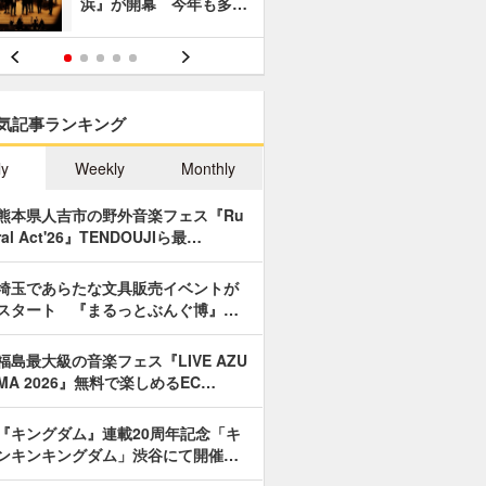
浜』が開幕 今年も多…
あやつり人
気記事ランキング
ly
Weekly
Monthly
熊本県人吉市の野外音楽フェス『Ru
ral Act'26』TENDOUJIら最…
埼玉であらたな文具販売イベントが
スタート 『まるっとぶんぐ博』…
福島最大級の音楽フェス『LIVE AZU
MA 2026』無料で楽しめるEC…
『キングダム』連載20周年記念「キ
ンキンキングダム」渋谷にて開催…