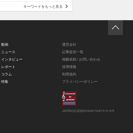
キーワードをもっと見る
- 動画
運営会社
- ニュース
記事提供一覧
- インタビュー
掲載依頼 / お問い合わせ
- レポート
採用情報
- コラム
利用規約
- 特集
プライバシーポリシー
JASRAC許諾第9008487009Y31018号