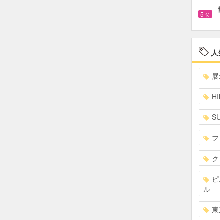
5
位
人
展
HI
S
フ
ク
ピ
ル
東