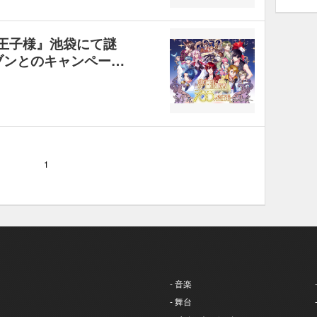
の王子様』池袋にて謎
ブンとのキャンペー…
1
- 音楽
- 舞台