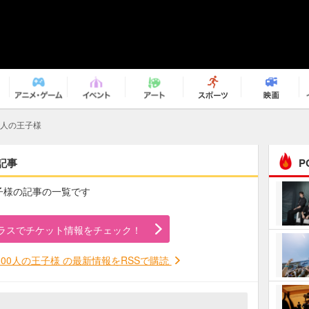
0人の王子様
記事
P
王子様の記事の一覧です
まるで原作の世界から飛
び出してきたよう！ 圧…
ラスでチケット情報をチェック！
ｅｐｌｕｓ ｗｅｅｋｅ
ｎｄ ｃｌｕｂ
00人の王子様 の最新情報をRSSで購読
ＲｅｏＮａ“ピルグリム”