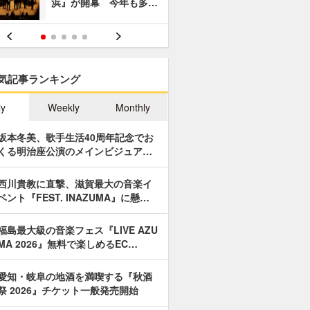
浜』が開幕 今年も多…
あやつり人
気記事ランキング
ly
Weekly
Monthly
坂本冬美、歌手生活40周年記念でお
くる明治座公演のメインビジュア…
西川貴教に直撃、滋賀最大の音楽イ
ベント『FEST. INAZUMA』に懸…
福島最大級の音楽フェス『LIVE AZU
MA 2026』無料で楽しめるEC…
愛知・岐阜の地酒を満喫する『秋酒
祭 2026』チケット一般発売開始