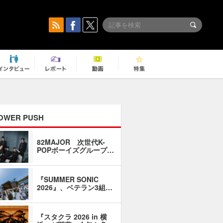
OWER PUSH
82MAJOR 次世代K-
「同窓会に
POPボーイズグループ…
い」――1
『SUMMER SONIC
石井琢磨「
2026』、ベテラン3組…
なるように
『スタクラ 2026 in 横
横内謙介×