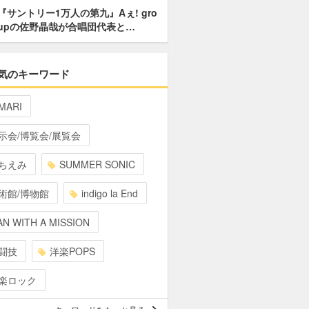
『サントリー1万人の第九』Aぇ! gro
upの佐野晶哉が合唱団代表と…
気のキーワード
MARI
示会/博覧会/展覧会
ちえみ
SUMMER SONIC
術館/博物館
indigo la End
N WITH A MISSION
闘技
洋楽POPS
楽ロック