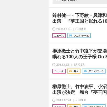
鈴村健一・下野紘・興津和
出演 『夢王国と眠れる10
2020.11.25 ｜ SPICER
ニュース
アニメ/ゲーム
榊原徹士と竹中凌平が登場
眠れる100人の王子様 On 
2018.12.8 ｜ SPICER
ニュース
舞台
アニメ/ゲーム
榊原徹士、竹中凌平、小沼
出演が決定 舞台『夢王国
2018.10.24 ｜ SPICER
ニュース
舞台
アニメ/ゲーム