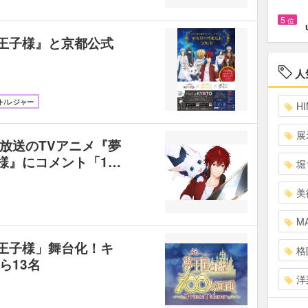
5
位
の王子様』と京都公式
人
ト/レジャー
HI
展
放送のTVアニメ『夢
様』にコメント「1…
堀
美
MA
の王子様」舞台化！キ
格
ら13名
洋