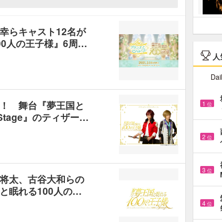
幸らキャスト12名が
0人の王子様』6周…
人
Dai
！ 舞台『夢王国と
1
位
Stage』のティザー…
2
位
3
位
将太、古谷大和らの
と眠れる100人の…
4
位