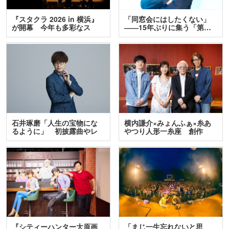
『スタクラ 2026 in 横浜』
「同窓会にはしたくない」
が開幕 今年も多彩なス
――15年ぶりに集う「第…
テ…
石井琢磨「人生の宝物にな
横内謙介×みょんふぁ×糸あ
るように」 初披露曲やレ
やつり人形一糸座 創作
ア…
人…
『シティーハンター大原画
「まじ一生忘れないと思