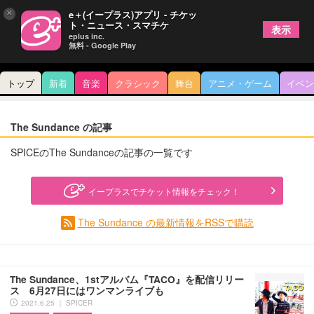
×
e＋(イープラス)アプリ - チケッ
ト・ニュース・スマチケ
表示
eplus inc.
無料 - Google Play
トップ
新着
音楽
クラシック
舞台
アニメ・ゲーム
イベン
The Sundance の記事
SPICEのThe Sundanceの記事の一覧です
イープラスでチケット情報をチェック！
The Sundance の最新情報をRSSで購読
The Sundance、1stアルバム『TACO』を配信リリー
ス 6月27日にはワンマンライブも
2021.6.25 ｜ SPICER