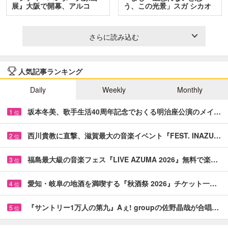
展』大阪で開幕、アルコ
う、この光景」スガ シカオ
＆…
と…
さらに読み込む
人気記事ランキング
Daily
Weekly
Monthly
坂本冬美、歌手生活40周年記念でおくる明治座公演のメイ…
1
位
西川貴教に直撃、滋賀最大の音楽イベント『FEST. INAZU…
2
位
福島最大級の音楽フェス『LIVE AZUMA 2026』無料で楽…
3
位
愛知・岐阜の地酒を満喫する『秋酒祭 2026』チケット一…
4
位
『サントリー1万人の第九』Aぇ! groupの佐野晶哉が合唱…
5
位