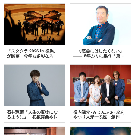
『スタクラ 2026 in 横浜』
「同窓会にはしたくない」
が開幕 今年も多彩なス
――15年ぶりに集う「第…
テ…
石井琢磨「人生の宝物にな
横内謙介×みょんふぁ×糸あ
るように」 初披露曲やレ
やつり人形一糸座 創作
ア…
人…