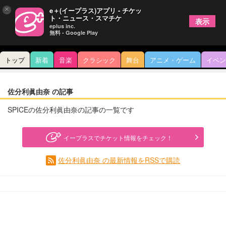
×
e＋(イープラス)アプリ - チケッ
ト・ニュース・スマチケ
表示
eplus inc.
無料 - Google Play
トップ
新着
音楽
クラシック
舞台
アニメ・ゲーム
イベン
佐分利眞由奈 の記事
SPICEの佐分利眞由奈の記事の一覧です
イープラスでチケット情報をチェック！
佐分利眞由奈 の最新情報をRSSで購読