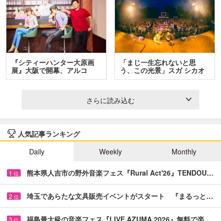
『シティーハンター大原画
「まじ一生忘れないと思
展』大阪で開幕、アルコ
う、この光景」スガ シカオ
＆…
と…
さらに読み込む
人気記事ランキング
Daily
Weekly
Monthly
熊本県人吉市の野外音楽フェス『Rural Act'26』TENDOU…
1
位
埼玉であらたな文具販売イベントがスタート 『まるっと…
2
位
福島最大級の音楽フェス『LIVE AZUMA 2026』無料で楽…
3
位