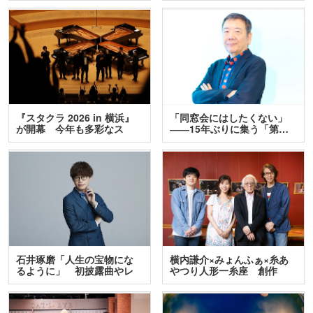
『スタクラ 2026 in 横浜』
「同窓会にはしたくない」
が開幕 今年も多彩なス
――15年ぶりに集う「第…
テ…
石井琢磨「人生の宝物にな
横内謙介×みょんふぁ×糸あ
るように」 初披露曲やレ
やつり人形一糸座 創作
ア…
人…