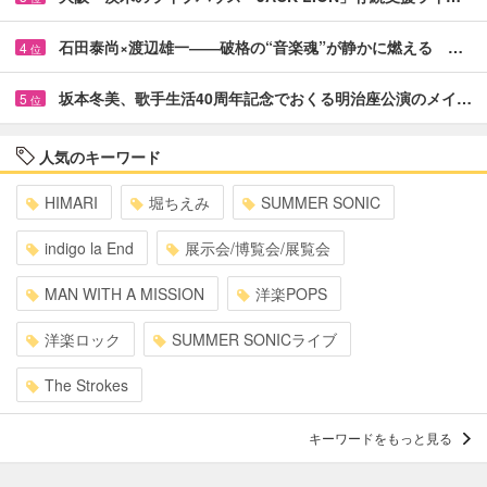
石田泰尚×渡辺雄一――破格の“音楽魂”が静かに燃える …
4
位
坂本冬美、歌手生活40周年記念でおくる明治座公演のメイ…
5
位
人気のキーワード
HIMARI
堀ちえみ
SUMMER SONIC
indigo la End
展示会/博覧会/展覧会
MAN WITH A MISSION
洋楽POPS
洋楽ロック
SUMMER SONICライブ
The Strokes
キーワードをもっと見る