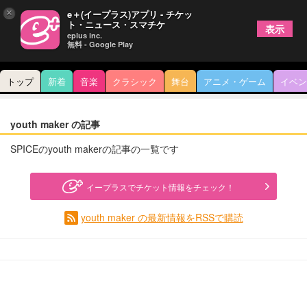
×
e＋(イープラス)アプリ - チケッ
ト・ニュース・スマチケ
表示
eplus inc.
無料 - Google Play
トップ
新着
音楽
クラシック
舞台
アニメ・ゲーム
イベン
youth maker の記事
SPICEのyouth makerの記事の一覧です
イープラスでチケット情報をチェック！
youth maker の最新情報をRSSで購読