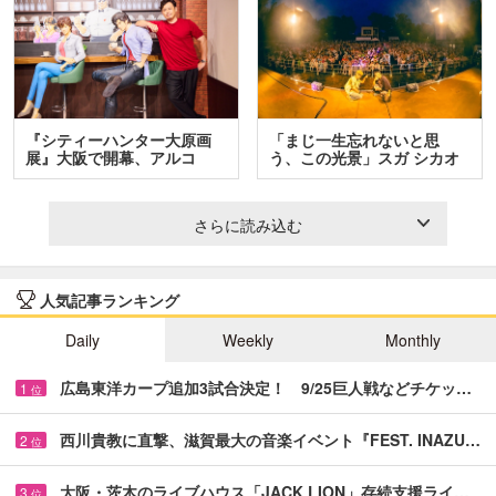
『シティーハンター大原画
「まじ一生忘れないと思
展』大阪で開幕、アルコ
う、この光景」スガ シカオ
＆…
と…
さらに読み込む
人気記事ランキング
Daily
Weekly
Monthly
広島東洋カープ追加3試合決定！ 9/25巨人戦などチケッ…
1
位
西川貴教に直撃、滋賀最大の音楽イベント『FEST. INAZU…
2
位
大阪・茨木のライブハウス「JACK LION」存続支援ライ…
3
位