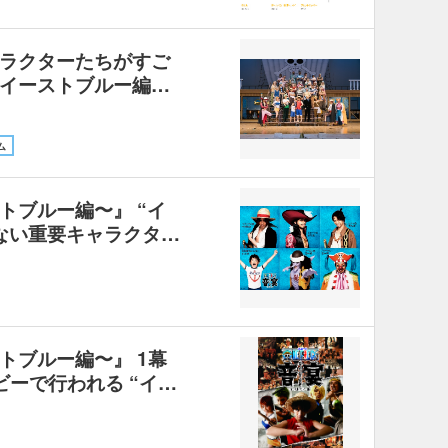
ラクターたちがすご
イーストブルー編…
ム
トブルー編〜』 “イ
ない重要キャラクタ…
トブルー編〜』 1幕
ビーで行われる “イ…