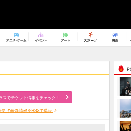
P
まるで原作の世界から飛
び出してきたよう！ 圧…
ラスでチケット情報をチェック！
ｅｐｌｕｓ ｗｅｅｋｅ
ｎｄ ｃｌｕｂ
裕夢 の最新情報をRSSで購読
ＲｅｏＮａ“ピルグリム”