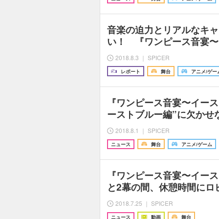
音楽の迫力とリアルなキャ
い！ 『ワンピース音宴〜
2018.8.3 ｜ SPICER
レポート
舞台
アニメ/ゲー
『ワンピース音宴〜イース
ーストブルー編”に欠かせ
2018.8.1 ｜ SPICER
ニュース
舞台
アニメ/ゲーム
『ワンピース音宴〜イース
と2幕の間、休憩時間にロ
2018.7.25 ｜ SPICER
ニュース
動画
舞台