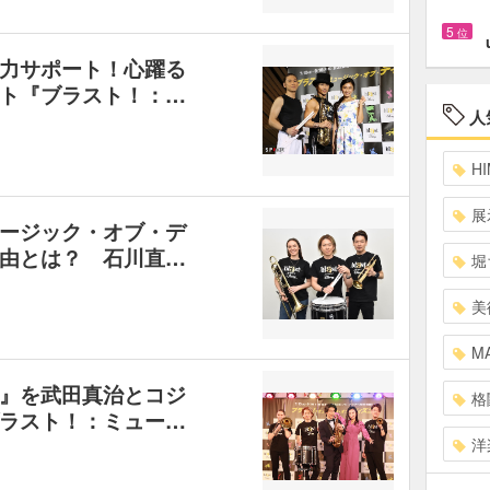
5
位
力サポート！心躍る
ト『ブラスト！：…
人
HI
展
ージック・オブ・デ
由とは？ 石川直…
堀
美
MA
』を武田真治とコジ
格
ラスト！：ミュー…
洋