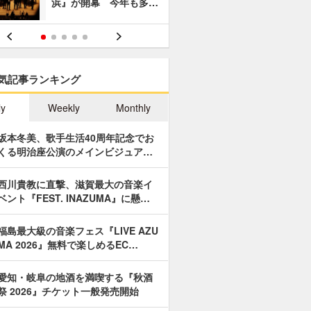
浜』が開幕 今年も多…
あやつり人
気記事ランキング
ly
Weekly
Monthly
坂本冬美、歌手生活40周年記念でお
くる明治座公演のメインビジュア…
西川貴教に直撃、滋賀最大の音楽イ
ベント『FEST. INAZUMA』に懸…
福島最大級の音楽フェス『LIVE AZU
MA 2026』無料で楽しめるEC…
愛知・岐阜の地酒を満喫する『秋酒
祭 2026』チケット一般発売開始