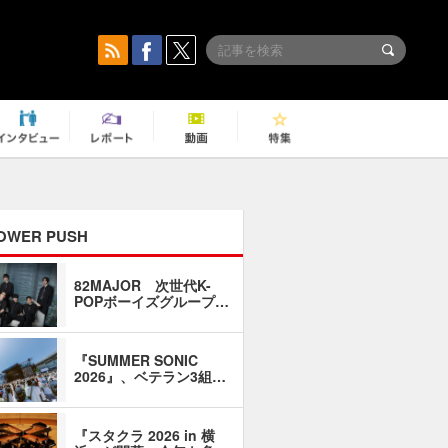
OWER PUSH
82MAJOR 次世代K-
「同窓会に
POPボーイズグループ…
い」――1
『SUMMER SONIC
石井琢磨「
2026』、ベテラン3組…
なるように
『スタクラ 2026 in 横
横内謙介×