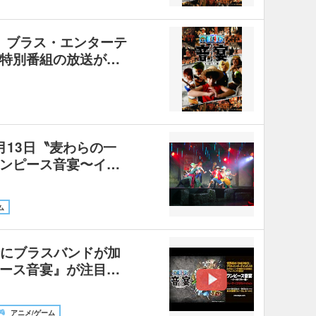
なる、ブラス・エンターテ
特別番組の放送が…
月13日〝麦わらの一
ンピース音宴〜イ…
ム
険にブラスバンドが加
ース音宴』が注目…
アニメ/ゲーム