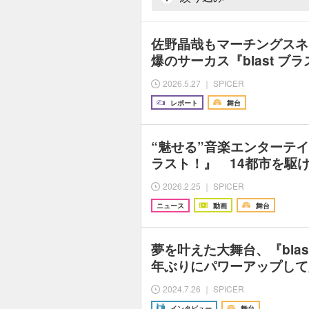
佐野晶哉もマーチングスネ
爆のサーカス『blast ブ
2026.5.27 ｜ SPICER
レポート
舞台
“魅せる”音楽エンターテイン
ラスト！』 14都市を駆
2026.2.25 ｜ SPICER
ニュース
動画
舞台
夢を叶えた大舞台、『blas
年ぶりにパワーアップして
2024.7.26 ｜ SPICER
インタビュー
舞台