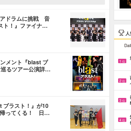
アドラムに挑戦 音
ラスト！』ファイナ…
人
Dai
メント『blast ブ
1
位
け巡るツアー公演詳…
2
位
3
位
t ブラスト！』が10
帰ってくる！ 日…
4
位