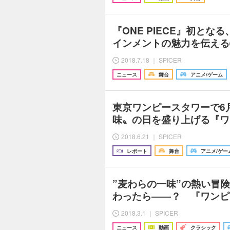
『ONE PIECE』初と
インメントの魅力を伝える
2018.7.18 ｜ SPICER
ニュース
舞台
アニメ/ゲーム
東京ワンピースタワーで6
味〟の日を盛り上げる『ワ
2018.6.21 ｜ SPICER
レポート
舞台
アニメ/ゲー
”麦わらの一味”の熱い冒
わったら――？ 『ワンピ
2018.3.1 ｜ SPICER
ニュース
動画
クラシック