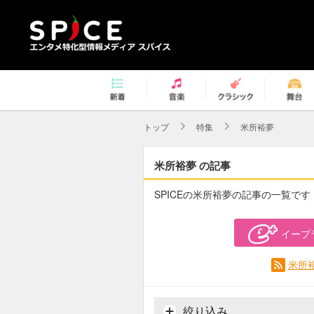
トップ
特集
米所裕夢
米所裕夢 の記事
SPICEの米所裕夢の記事の一覧です
イープ
米所
絞り込み