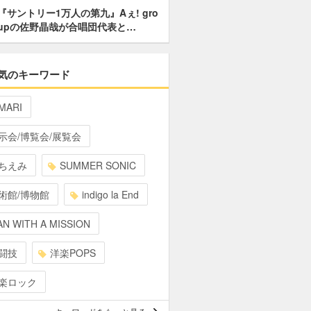
『サントリー1万人の第九』Aぇ! gro
upの佐野晶哉が合唱団代表と…
気のキーワード
MARI
示会/博覧会/展覧会
ちえみ
SUMMER SONIC
術館/博物館
indigo la End
N WITH A MISSION
闘技
洋楽POPS
楽ロック