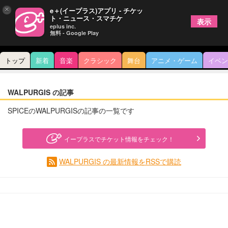
×
e＋(イープラス)アプリ - チケッ
ト・ニュース・スマチケ
表示
eplus inc.
無料 - Google Play
トップ
新着
音楽
クラシック
舞台
アニメ・ゲーム
イベン
WALPURGIS の記事
SPICEのWALPURGISの記事の一覧です
イープラスでチケット情報をチェック！
WALPURGIS の最新情報をRSSで購読