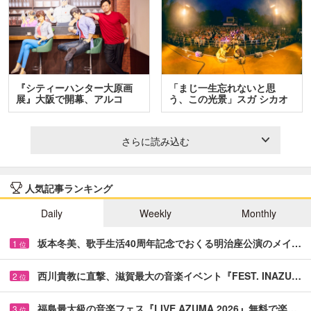
『シティーハンター大原画
「まじ一生忘れないと思
展』大阪で開幕、アルコ
う、この光景」スガ シカオ
＆…
と…
さらに読み込む
人気記事ランキング
Daily
Weekly
Monthly
坂本冬美、歌手生活40周年記念でおくる明治座公演のメイ…
1
位
西川貴教に直撃、滋賀最大の音楽イベント『FEST. INAZU…
2
位
福島最大級の音楽フェス『LIVE AZUMA 2026』無料で楽…
3
位