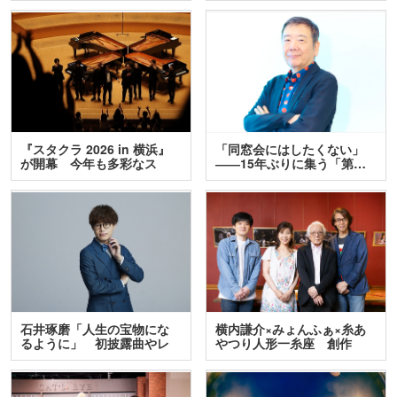
『スタクラ 2026 in 横浜』
「同窓会にはしたくない」
が開幕 今年も多彩なス
――15年ぶりに集う「第…
テ…
石井琢磨「人生の宝物にな
横内謙介×みょんふぁ×糸あ
るように」 初披露曲やレ
やつり人形一糸座 創作
ア…
人…