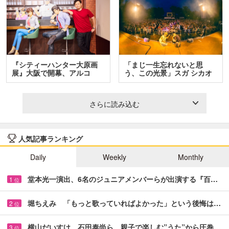
『シティーハンター大原画
「まじ一生忘れないと思
展』大阪で開幕、アルコ
う、この光景」スガ シカオ
＆…
と…
さらに読み込む
人気記事ランキング
Daily
Weekly
Monthly
堂本光一演出、6名のジュニアメンバーらが出演する『百…
1
位
堀ちえみ 「もっと歌っていればよかった」という後悔は…
2
位
横山だいすけ、石田泰尚ら 親子で楽しむ”うた”から圧巻…
3
位