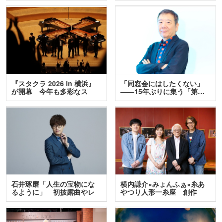
『スタクラ 2026 in 横浜』
「同窓会にはしたくない」
が開幕 今年も多彩なス
――15年ぶりに集う「第…
テ…
石井琢磨「人生の宝物にな
横内謙介×みょんふぁ×糸あ
るように」 初披露曲やレ
やつり人形一糸座 創作
ア…
人…