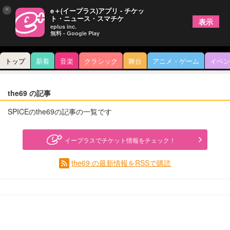
×
e＋(イープラス)アプリ - チケッ
ト・ニュース・スマチケ
表示
eplus inc.
無料 - Google Play
トップ
新着
音楽
クラシック
舞台
アニメ・ゲーム
イベン
the69 の記事
SPICEのthe69の記事の一覧です
イープラスでチケット情報をチェック！
the69 の最新情報をRSSで購読