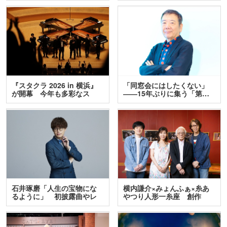
『スタクラ 2026 in 横浜』
「同窓会にはしたくない」
が開幕 今年も多彩なス
――15年ぶりに集う「第…
テ…
石井琢磨「人生の宝物にな
横内謙介×みょんふぁ×糸あ
るように」 初披露曲やレ
やつり人形一糸座 創作
ア…
人…