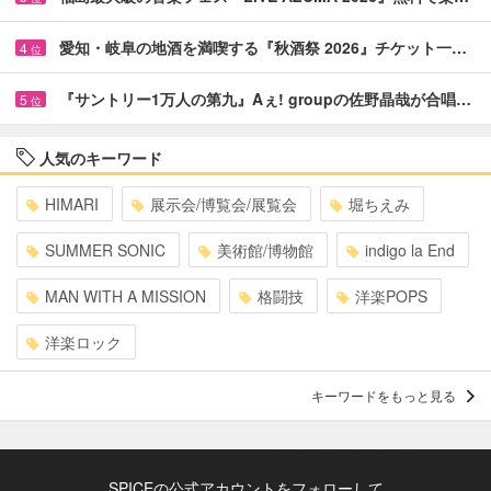
愛知・岐阜の地酒を満喫する『秋酒祭 2026』チケット一…
4
位
『サントリー1万人の第九』Aぇ! groupの佐野晶哉が合唱…
5
位
人気のキーワード
HIMARI
展示会/博覧会/展覧会
堀ちえみ
SUMMER SONIC
美術館/博物館
indigo la End
MAN WITH A MISSION
格闘技
洋楽POPS
洋楽ロック
キーワードをもっと見る
SPICEの公式アカウントをフォローして