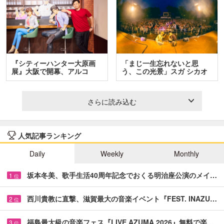
『シティーハンター大原画
「まじ一生忘れないと思
展』大阪で開幕、アルコ
う、この光景」スガ シカオ
＆…
と…
さらに読み込む
人気記事ランキング
Daily
Weekly
Monthly
坂本冬美、歌手生活40周年記念でおくる明治座公演のメイ…
1
位
西川貴教に直撃、滋賀最大の音楽イベント『FEST. INAZU…
2
位
福島最大級の音楽フェス『LIVE AZUMA 2026』無料で楽…
3
位