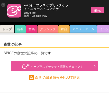
×
e＋(イープラス)アプリ - チケッ
ト・ニュース・スマチケ
表示
eplus inc.
無料 - Google Play
トップ
新着
音楽
クラシック
舞台
アニメ・ゲーム
イベン
森世 の記事
SPICEの森世の記事の一覧です
イープラスでチケット情報をチェック！
森世 の最新情報をRSSで購読