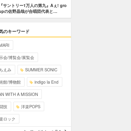
『サントリー1万人の第九』Aぇ! gro
upの佐野晶哉が合唱団代表と…
気のキーワード
MARI
示会/博覧会/展覧会
ちえみ
SUMMER SONIC
術館/博物館
indigo la End
N WITH A MISSION
闘技
洋楽POPS
楽ロック