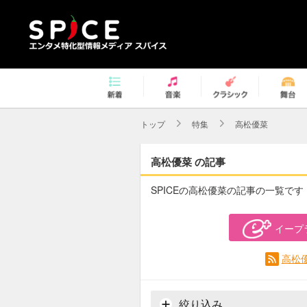
トップ
特集
高松優菜
高松優菜 の記事
SPICEの高松優菜の記事の一覧です
イープ
高松
絞り込み