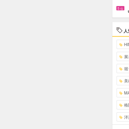
5
位
人
HI
展
堀
美
MA
格
洋