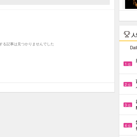
人
する記事は見つかりませんでした
Dai
1
位
2
位
3
位
4
位