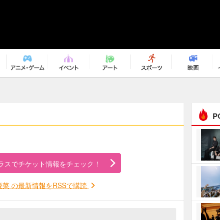
P
まるで原作の世界から飛
び出してきたよう！ 圧…
ラスでチケット情報をチェック！
ｅｐｌｕｓ ｗｅｅｋｅ
ｎｄ ｃｌｕｂ
優菜 の最新情報をRSSで購読
ＲｅｏＮａ“ピルグリム”