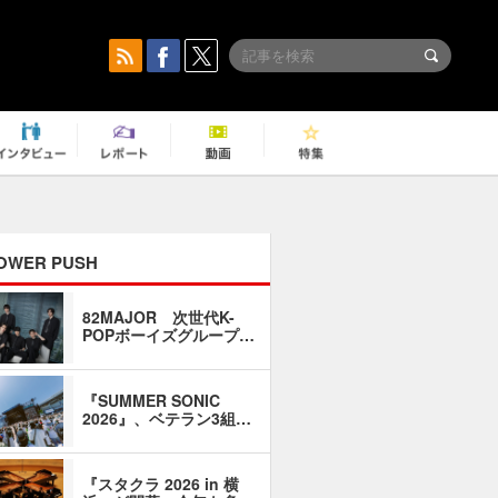
OWER PUSH
82MAJOR 次世代K-
「同窓会に
POPボーイズグループ…
い」――1
『SUMMER SONIC
石井琢磨「
2026』、ベテラン3組…
なるように
『スタクラ 2026 in 横
横内謙介×