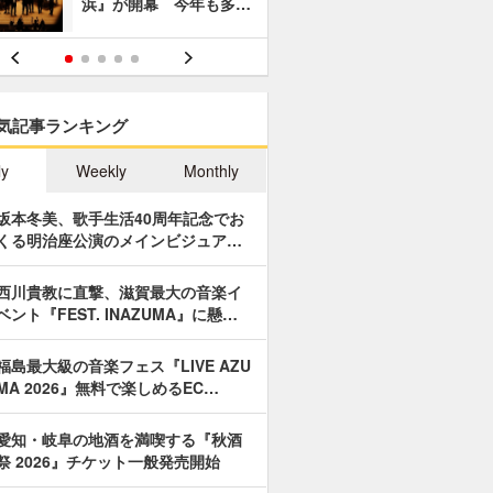
浜』が開幕 今年も多…
あやつり人
気記事ランキング
ly
Weekly
Monthly
坂本冬美、歌手生活40周年記念でお
くる明治座公演のメインビジュア…
西川貴教に直撃、滋賀最大の音楽イ
ベント『FEST. INAZUMA』に懸…
福島最大級の音楽フェス『LIVE AZU
MA 2026』無料で楽しめるEC…
愛知・岐阜の地酒を満喫する『秋酒
祭 2026』チケット一般発売開始