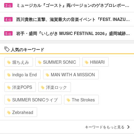
ミュージカル『ゴースト』両バージョンのゲネプロレポー…
3
位
西川貴教に直撃、滋賀最大の音楽イベント『FEST. INAZU…
4
位
岩手・盛岡『いしがき MUSIC FESTIVAL 2026』盛岡城跡…
5
位
人気のキーワード
堀ちえみ
SUMMER SONIC
HIMARI
indigo la End
MAN WITH A MISSION
洋楽POPS
洋楽ロック
SUMMER SONICライブ
The Strokes
Zebrahead
キーワードをもっと見る