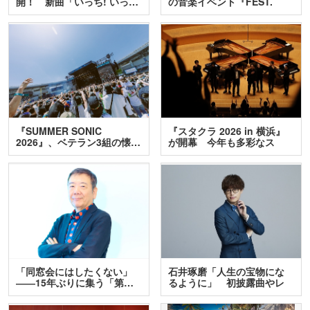
開！ 新曲「いっち! いっ…
の音楽イベント『FEST.
INA…
『SUMMER SONIC
『スタクラ 2026 in 横浜』
2026』、ベテラン3組の懐…
が開幕 今年も多彩なス
テ…
「同窓会にはしたくない」
石井琢磨「人生の宝物にな
――15年ぶりに集う「第…
るように」 初披露曲やレ
ア…