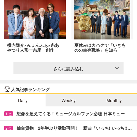
横内謙介×みょんふぁ×糸あ
夏休みはカハクで「いきも
やつり人形一糸座 創作
のの生存戦略」を知ろ
人…
う！ …
さらに読み込む
人気記事ランキング
Daily
Weekly
Monthly
想像を超えてくる！ミュージカルファン必聴 日本ミュー…
1
位
仙台貨物 2年半ぶり活動再開！ 新曲「いっち! いっち!!…
2
位