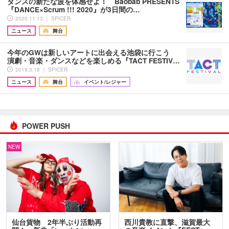
ダンスの新たな波を体感せよ！ Baobab PRESENTS
『DANCE×Scrum !!! 2020』が3日間の…
2020.11.13 ｜ SPICER
ニュース
舞台
今年のGWは新しいアートに出会える池袋に行こう
演劇・音楽・ダンスなどを楽しめる『TACT FESTIV…
2019.3.18 ｜ SPICER
ニュース
舞台
イベント/レジャー
POWER PUSH
NEW
仙台貨物 2年半ぶり活動再
西川貴教に直撃、滋賀最大