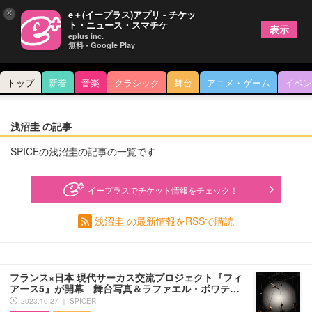
×
e＋(イープラス)アプリ - チケッ
ト・ニュース・スマチケ
表示
eplus inc.
無料 - Google Play
トップ
新着
音楽
クラシック
舞台
アニメ・ゲーム
イベン
浅沼圭 の記事
SPICEの浅沼圭の記事の一覧です
イープラスでチケット情報をチェック！
浅沼圭 の最新情報をRSSで購読
フランス×日本 現代サーカス交流プロジェクト『フィ
アース5』が開幕 舞台写真＆ラファエル・ボワテ…
2023.10.27 ｜ SPICER