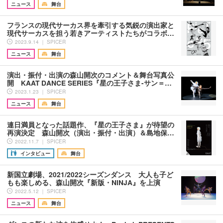
ニュース
舞台
フランスの現代サーカス界を牽引する気鋭の演出家と
現代サーカスを担う若きアーティストたちがコラボ…
2023.9.14 ｜ SPICER
ニュース
舞台
演出・振付・出演の森山開次のコメント＆舞台写真公
開 KAAT DANCE SERIES『星の王子さま-サン＝…
2023.1.23 ｜ SPICER
ニュース
舞台
連日満員となった話題作、『星の王子さま』が待望の
再演決定 森山開次（演出・振付・出演）＆島地保…
2022.11.7 ｜ SPICER
インタビュー
舞台
新国立劇場、2021/2022シーズンダンス 大人も子ど
もも楽しめる、森山開次『新版・NINJA』を上演
2022.5.12 ｜ SPICER
ニュース
舞台