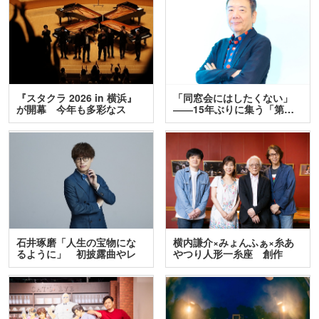
『スタクラ 2026 in 横浜』
「同窓会にはしたくない」
が開幕 今年も多彩なス
――15年ぶりに集う「第…
テ…
石井琢磨「人生の宝物にな
横内謙介×みょんふぁ×糸あ
るように」 初披露曲やレ
やつり人形一糸座 創作
ア…
人…