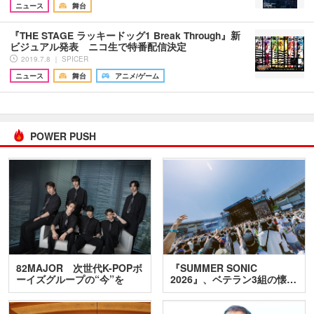
ニュース
舞台
『THE STAGE ラッキードッグ1 Break Through』新
ビジュアル発表 ニコ生で特番配信決定
2019.7.8 ｜ SPICER
ニュース
舞台
アニメ/ゲーム
POWER PUSH
82MAJOR 次世代K-POPボ
『SUMMER SONIC
ーイズグループの“今”を
2026』、ベテラン3組の懐…
訊…