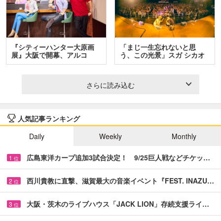
『シティーハンター大原画
「まじ一生忘れないと思
展』大阪で開幕、アルコ
う、この光景」スガ シカオ
＆…
と…
さらに読み込む
人気記事ランキング
Daily
Weekly
Monthly
広島東洋カープ追加3試合決定！ 9/25巨人戦などチケッ…
1
位
西川貴教に直撃、滋賀最大の音楽イベント『FEST. INAZU…
2
位
大阪・茨木のライブハウス「JACK LION」存続支援ライ…
3
位