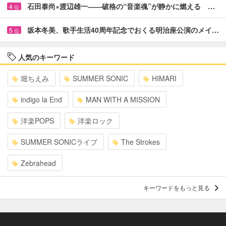
石田泰尚×渡辺雄一――破格の“音楽魂”が静かに燃える …
4
位
坂本冬美、歌手生活40周年記念でおくる明治座公演のメイ…
5
位
人気のキーワード
堀ちえみ
SUMMER SONIC
HIMARI
indigo la End
MAN WITH A MISSION
洋楽POPS
洋楽ロック
SUMMER SONICライブ
The Strokes
Zebrahead
キーワードをもっと見る