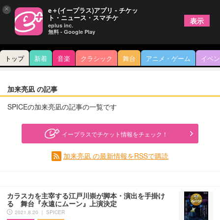
×
e＋(イープラス)アプリ - チケッ
ト・ニュース・スマチケ
表示
eplus inc.
無料 - Google Play
トップ
新着
音楽
クラシック
舞台
アニメ・ゲーム
イベン
加来亮凪 の記事
SPICEの加来亮凪の記事の一覧です
イープラスでチケット情報をチェック！
加来亮凪 の最新情報をRSSで購読
カラスカを主宰する江戸川崇が脚本・演出を手掛け
る 舞台『永遠にムーン』上演決定
2021.8.20 ｜ SPICER