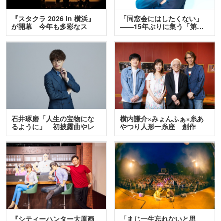
『スタクラ 2026 in 横浜』
「同窓会にはしたくない」
が開幕 今年も多彩なス
――15年ぶりに集う「第…
テ…
石井琢磨「人生の宝物にな
横内謙介×みょんふぁ×糸あ
るように」 初披露曲やレ
やつり人形一糸座 創作
ア…
人…
『シティーハンター大原画
「まじ一生忘れないと思