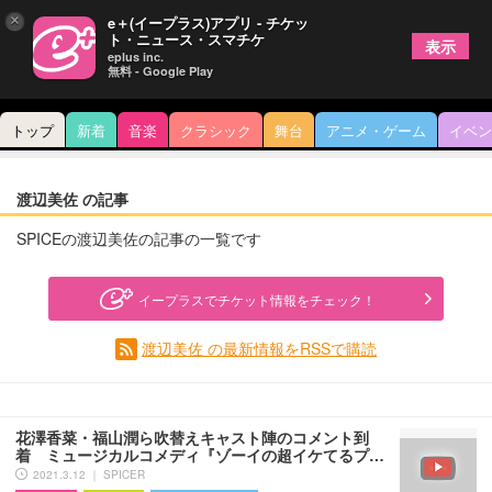
×
e＋(イープラス)アプリ - チケッ
ト・ニュース・スマチケ
表示
eplus inc.
無料 - Google Play
トップ
新着
音楽
クラシック
舞台
アニメ・ゲーム
イベン
渡辺美佐 の記事
SPICEの渡辺美佐の記事の一覧です
イープラスでチケット情報をチェック！
渡辺美佐 の最新情報をRSSで購読
花澤香菜・福山潤ら吹替えキャスト陣のコメント到
着 ミュージカルコメディ『ゾーイの超イケてるプ…
2021.3.12 ｜ SPICER