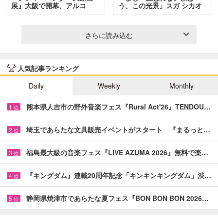
展』大阪で開幕、アルコ
う、この光景」スガ シカオ
＆…
と…
さらに読み込む
人気記事ランキング
Daily
Weekly
Monthly
熊本県人吉市の野外音楽フェス『Rural Act'26』TENDOU…
1
位
埼玉であらたな文具販売イベントがスタート 『まるっと…
2
位
福島最大級の音楽フェス『LIVE AZUMA 2026』無料で楽…
3
位
『キングダム』連載20周年記念「キンキンキングダム」渋…
4
位
静岡県焼津市であらたな夏フェス『BON BON BON 2026…
5
位