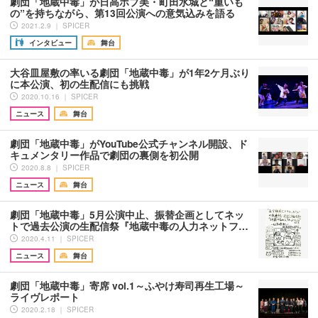
劇団「地蔵中毒」が日高ボブ美・町田水城と“重いも
の”を持ちながら、第13回公演への意気込みを語る
2021.2.9 ｜ SPICER
インタビュー
舞台
大谷皿屋敷の率いる劇団「地蔵中毒」が1年2ケ月ぶり
に本公演、初の生配信にも挑戦
2020.10.16 ｜ SPICER
ニュース
舞台
劇団「地蔵中毒」がYouTube公式チャンネル開設、ド
キュメンタリー作品で劇団の裏側を初公開
2020.8.8 ｜ SPICER
ニュース
舞台
劇団「地蔵中毒」5月公演中止、振替企画としてネッ
トで過去公演の生配信祭『地蔵中毒の人力ネットフ…
2020.4.11 ｜ SPICER
ニュース
舞台
劇団「地蔵中毒」寄席 vol.1～ふやけ寿司再生工場～
ライヴレポート
2020.2.18 ｜ SPICER