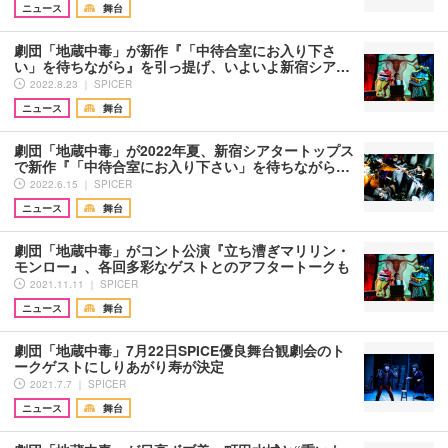
ニュース
舞台
劇団「地蔵中毒」が新作『「中待合室にお入り下さ
い」を待ちながら』を引っ提げ、いよいよ新宿シア…
2022.8.23 ｜ SPICER
ニュース
舞台
劇団「地蔵中毒」が2022年夏、新宿シアタートップス
で新作『「中待合室にお入り下さい」を待ちながら…
2022.6.15 ｜ SPICER
ニュース
舞台
劇団「地蔵中毒」がコント公演『立ち漕ぎマリリン・
モンロー』、各回多彩なゲストとのアフタートークも
2021.11.11 ｜ SPICER
ニュース
舞台
劇団「地蔵中毒」7月22日SPICE優良舞台観劇会のト
ークゲストにしりあがり寿が決定
2021.7.7 ｜ SPICER
ニュース
舞台