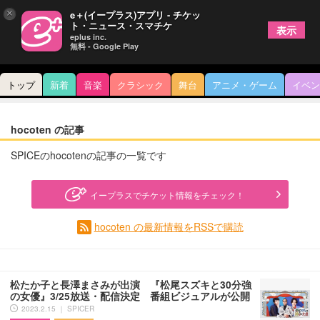
×
e＋(イープラス)アプリ - チケッ
ト・ニュース・スマチケ
表示
eplus inc.
無料 - Google Play
トップ
新着
音楽
クラシック
舞台
アニメ・ゲーム
イベン
hocoten の記事
SPICEのhocotenの記事の一覧です
イープラスでチケット情報をチェック！
hocoten の最新情報をRSSで購読
松たか子と長澤まさみが出演 『松尾スズキと30分強
の女優』3/25放送・配信決定 番組ビジュアルが公開
2023.2.15 ｜ SPICER