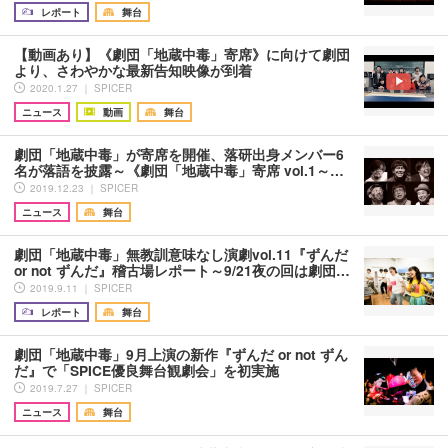
レポート
舞台
【動画あり】《劇団「地蔵中毒」寄席》に向けて劇団
より、さわやかな最新告知映像が到着
2020.1.27 ｜ SPICER
ニュース
動画
舞台
劇団「地蔵中毒」が寄席を開催、落研出身メンバー6
名が落語を披露～《劇団「地蔵中毒」寄席 vol.1～…
2019.12.23 ｜ SPICER
ニュース
舞台
劇団「地蔵中毒」無教訓意味なし演劇vol.11『ずんだ
or not ずんだ』稽古場レポート～9/21夜の回は劇団…
2019.9.11 ｜ SPICER
レポート
舞台
劇団「地蔵中毒」9月上演の新作『ずんだ or not ずん
だ』で「SPICE優良舞台観劇会」を初実施
2019.7.27 ｜ SPICER
ニュース
舞台