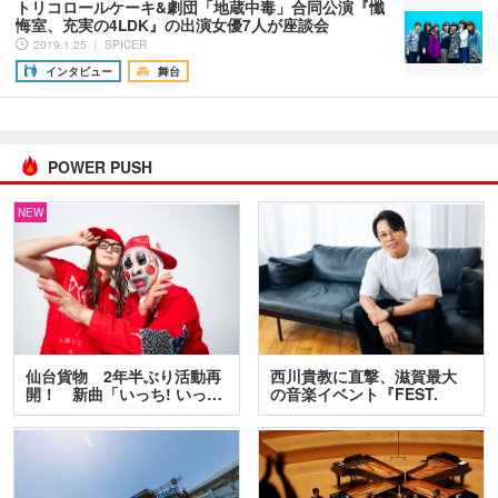
トリコロールケーキ&劇団「地蔵中毒」合同公演『懺
悔室、充実の4LDK』の出演女優7人が座談会
2019.1.25 ｜ SPICER
インタビュー
舞台
POWER PUSH
NEW
仙台貨物 2年半ぶり活動再
西川貴教に直撃、滋賀最大
開！ 新曲「いっち! いっ…
の音楽イベント『FEST.
INA…