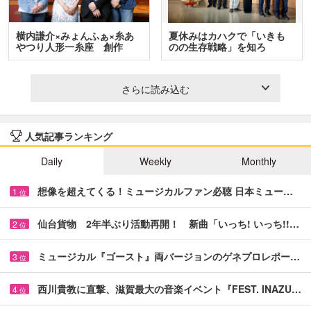
横内謙介×みょんふぁ×糸あ
夏休みはカハクで「いきも
やつり人形一糸座 創作
のの生存戦略」を知ろ
人…
う！ …
さらに読み込む
人気記事ランキング
Daily
Weekly
Monthly
想像を超えてくる！ミュージカルファン必聴 日本ミュー…
1
位
仙台貨物 2年半ぶり活動再開！ 新曲「いっち! いっち!!…
2
位
ミュージカル『ゴースト』両バージョンのゲネプロレポー…
3
位
西川貴教に直撃、滋賀最大の音楽イベント『FEST. INAZU…
4
位